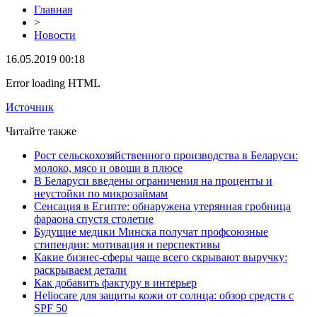
Главная
>
Новости
16.05.2019 00:18
Error loading HTML
Источник
Читайте также
Рост сельскохозяйственного производства в Беларуси:
молоко, мясо и овощи в плюсе
В Беларуси введены ограничения на проценты и
неустойки по микрозаймам
Сенсация в Египте: обнаружена утерянная гробница
фараона спустя столетие
Будущие медики Минска получат профсоюзные
стипендии: мотивация и перспективы
Какие бизнес-сферы чаще всего скрывают выручку:
раскрываем детали
Как добавить фактуру в интерьер
Heliocare для защиты кожи от солнца: обзор средств с
SPF 50