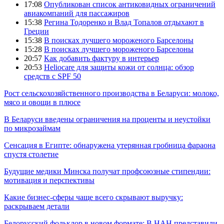
17:08
Опубликован список антиковидных ограничений
авиакомпаний для пассажиров
15:38
Регина Тодоренко и Влад Топалов отдыхают в
Греции
15:38
В поисках лучшего мороженого Барселоны
15:28
В поисках лучшего мороженого Барселоны
20:57
Как добавить фактуру в интерьер
20:53
Heliocare для защиты кожи от солнца: обзор
средств с SPF 50
Рост сельскохозяйственного производства в Беларуси: молоко,
мясо и овощи в плюсе
В Беларуси введены ограничения на проценты и неустойки
по микрозаймам
Сенсация в Египте: обнаружена утерянная гробница фараона
спустя столетие
Будущие медики Минска получат профсоюзные стипендии:
мотивация и перспективы
Какие бизнес-сферы чаще всего скрывают выручку:
раскрываем детали
Белорусский фольклор в новом формате: В НАН представили