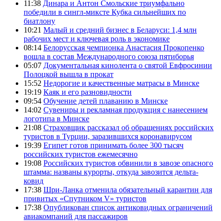
11:38
Динара и Антон Смольские триумфально
победили в сингл-миксте Кубка сильнейших по
биатлону
10:21
Малый и средний бизнес в Беларуси: 1,4 млн
рабочих мест и ключевая роль в экономике
08:14
Белорусская чемпионка Анастасия Прокопенко
вошла в состав Международного союза пятиборья
05:07
Документальная кинолента о святой Евфросинии
Полоцкой вышла в прокат
15:52
Недорогие и качественные матрасы в Минске
19:19
Каяк и его разновидности
09:54
Обучение детей плаванию в Минске
14:02
Сувениры и рекламная продукция с нанесением
логотипа в Минске
21:08
Страховщик рассказал об обращениях российских
туристов в Турции, заразившихся коронавирусом
19:39
Египет готов принимать более 300 тысяч
российских туристов ежемесячно
19:08
Российских туристов обвинили в завозе опасного
штамма: названы курорты, откуда завозится дельта-
ковид
17:38
Шри-Ланка отменила обязательный карантин для
привитых «Спутником V» туристов
17:38
Опубликован список антиковидных ограничений
авиакомпаний для пассажиров