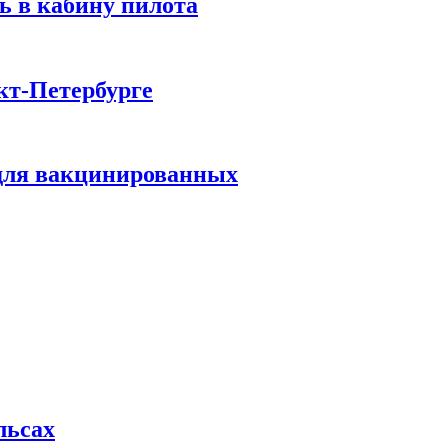
ь в кабину пилота
кт-Петербурге
 для вакцинированных
льсах