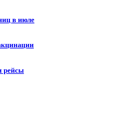
ниц в июле
вакцинации
и рейсы