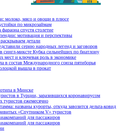
и: молоко, мясо и овощи в плюсе
еустойки по микрозаймам
 фараона спустя столетие
пендии: мотивация и перспективы
 раскрываем детали
дставили серию народных легенд и заговоров
в сингл-миксте Кубка сильнейших по биатлону
их мест и ключевая роль в экономике
ла в состав Международного союза пятиборья
олоцкой вышла в прокат
готипа в Минске
уристов в Турции, заразившихся коронавирусом
их туристов ежемесячно
амма: названы курорты, откуда завозится дельта-ковид
привитых «Спутником V» туристов
виакомпаний для пассажиров
виакомпаний для пассажиров
ии