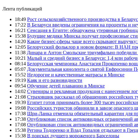
Лента публикаций
18:49
Рост сельскохозяйственного производства в Беларус
17:22
В Беларуси введены ограничения на проценты и н
16:21
Сенсация в Египте: обнаружена утерянная гробница
15:38
Будущие медики Минска получат профсоюзные сти
14:20
Какие бизнес-сферы чаще всего скрывают выручку:
12:05
Белорусский фольклор в новом формате: В НАН пре
11:38
Динара и Антон Смольские триумфально победили 
10:21
Малый и средний бизнес в Беларуси: 1,4 млн рабоч
08:14
Белорусская чемпионка Анастасия Прокопенко вош
05:07
Документальная кинолента о святой Евфросинии П
15:52
Недорогие и качественные матрасы в Минске
19:19
Каяк и его разновидности
09:54
Обучение детей плаванию в Минске
14:02
Сувениры и рекламная продукция с нанесением ло
21:08
Страховщик рассказал об обращениях российских т
19:39
Египет готов принимать более 300 тысяч российск
19:08
Российских туристов обвинили в завозе опасного шт
17:38
Шри-Ланка отменила обязательный карантин для 
17:38
Опубликован список антиковидных ограничений а
17:08
Опубликован список антиковидных ограничений а
15:38
Регина Тодоренко и Влад Топалов отдыхают в Грец
15:38
В поисках лучшего мороженого Барселоны