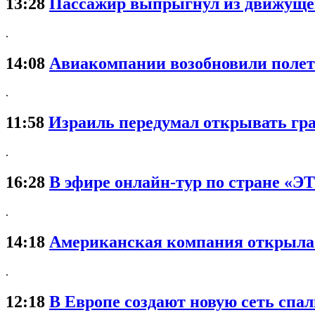
13:28
Пассажир выпрыгнул из движущег
.
14:08
Авиакомпании возобновили полет
.
11:58
Израиль передумал открывать гр
.
16:28
В эфире онлайн-тур по стране «Э
.
14:18
Американская компания открыла п
.
12:18
В Европе создают новую сеть спа