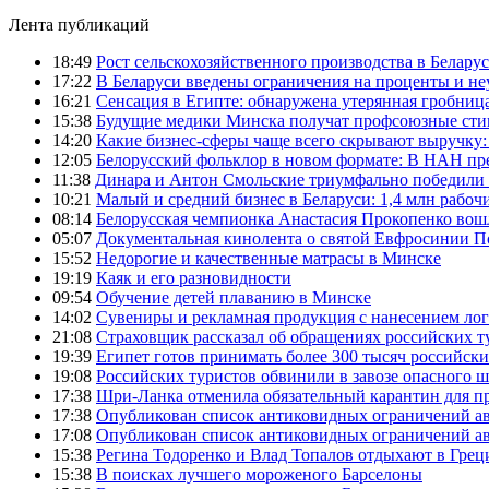
Лента публикаций
18:49
Рост сельскохозяйственного производства в Беларус
17:22
В Беларуси введены ограничения на проценты и н
16:21
Сенсация в Египте: обнаружена утерянная гробница
15:38
Будущие медики Минска получат профсоюзные сти
14:20
Какие бизнес-сферы чаще всего скрывают выручку:
12:05
Белорусский фольклор в новом формате: В НАН пре
11:38
Динара и Антон Смольские триумфально победили 
10:21
Малый и средний бизнес в Беларуси: 1,4 млн рабоч
08:14
Белорусская чемпионка Анастасия Прокопенко вош
05:07
Документальная кинолента о святой Евфросинии П
15:52
Недорогие и качественные матрасы в Минске
19:19
Каяк и его разновидности
09:54
Обучение детей плаванию в Минске
14:02
Сувениры и рекламная продукция с нанесением ло
21:08
Страховщик рассказал об обращениях российских т
19:39
Египет готов принимать более 300 тысяч российск
19:08
Российских туристов обвинили в завозе опасного шт
17:38
Шри-Ланка отменила обязательный карантин для 
17:38
Опубликован список антиковидных ограничений а
17:08
Опубликован список антиковидных ограничений а
15:38
Регина Тодоренко и Влад Топалов отдыхают в Грец
15:38
В поисках лучшего мороженого Барселоны