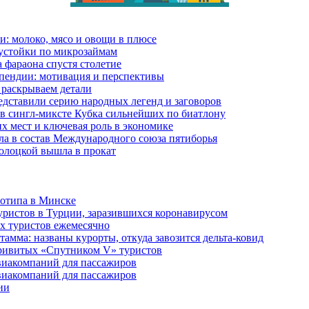
и: молоко, мясо и овощи в плюсе
еустойки по микрозаймам
 фараона спустя столетие
пендии: мотивация и перспективы
 раскрываем детали
дставили серию народных легенд и заговоров
в сингл-миксте Кубка сильнейших по биатлону
их мест и ключевая роль в экономике
ла в состав Международного союза пятиборья
олоцкой вышла в прокат
готипа в Минске
уристов в Турции, заразившихся коронавирусом
их туристов ежемесячно
амма: названы курорты, откуда завозится дельта-ковид
привитых «Спутником V» туристов
виакомпаний для пассажиров
виакомпаний для пассажиров
ии