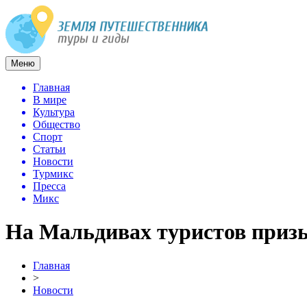
Меню
Главная
В мире
Культура
Общество
Спорт
Статьи
Новости
Турмикс
Пресса
Микс
На Мальдивах туристов призы
Главная
>
Новости