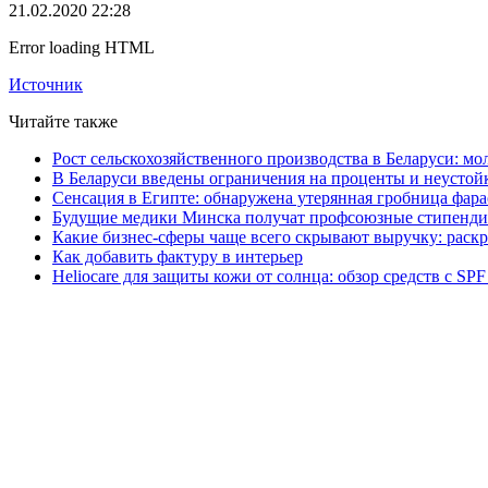
21.02.2020 22:28
Error loading HTML
Источник
Читайте также
Рост сельскохозяйственного производства в Беларуси: мо
В Беларуси введены ограничения на проценты и неустой
Сенсация в Египте: обнаружена утерянная гробница фара
Будущие медики Минска получат профсоюзные стипенди
Какие бизнес-сферы чаще всего скрывают выручку: раск
Как добавить фактуру в интерьер
Heliocare для защиты кожи от солнца: обзор средств с SPF