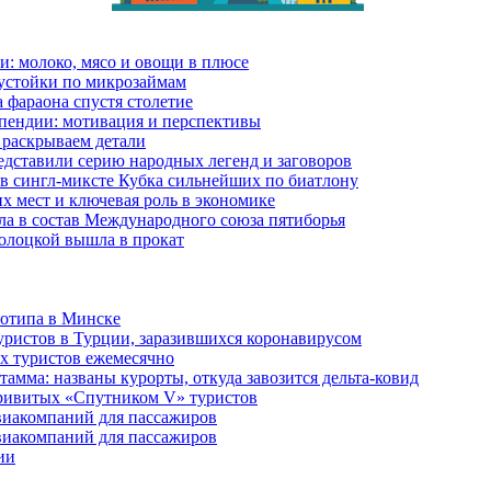
и: молоко, мясо и овощи в плюсе
еустойки по микрозаймам
 фараона спустя столетие
пендии: мотивация и перспективы
 раскрываем детали
дставили серию народных легенд и заговоров
в сингл-миксте Кубка сильнейших по биатлону
их мест и ключевая роль в экономике
ла в состав Международного союза пятиборья
олоцкой вышла в прокат
готипа в Минске
уристов в Турции, заразившихся коронавирусом
их туристов ежемесячно
амма: названы курорты, откуда завозится дельта-ковид
привитых «Спутником V» туристов
виакомпаний для пассажиров
виакомпаний для пассажиров
ии