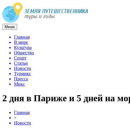
Меню
Главная
В мире
Культура
Общество
Спорт
Статьи
Новости
Турмикс
Пресса
Микс
2 дня в Париже и 5 дней на мо
Главная
>
Новости