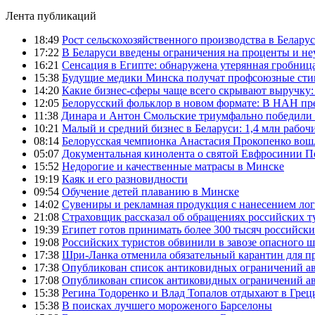
Лента публикаций
18:49
Рост сельскохозяйственного производства в Беларус
17:22
В Беларуси введены ограничения на проценты и н
16:21
Сенсация в Египте: обнаружена утерянная гробница
15:38
Будущие медики Минска получат профсоюзные сти
14:20
Какие бизнес-сферы чаще всего скрывают выручку:
12:05
Белорусский фольклор в новом формате: В НАН пре
11:38
Динара и Антон Смольские триумфально победили 
10:21
Малый и средний бизнес в Беларуси: 1,4 млн рабоч
08:14
Белорусская чемпионка Анастасия Прокопенко вош
05:07
Документальная кинолента о святой Евфросинии П
15:52
Недорогие и качественные матрасы в Минске
19:19
Каяк и его разновидности
09:54
Обучение детей плаванию в Минске
14:02
Сувениры и рекламная продукция с нанесением ло
21:08
Страховщик рассказал об обращениях российских т
19:39
Египет готов принимать более 300 тысяч российск
19:08
Российских туристов обвинили в завозе опасного шт
17:38
Шри-Ланка отменила обязательный карантин для 
17:38
Опубликован список антиковидных ограничений а
17:08
Опубликован список антиковидных ограничений а
15:38
Регина Тодоренко и Влад Топалов отдыхают в Грец
15:38
В поисках лучшего мороженого Барселоны