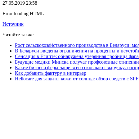
27.05.2019 23:58
Error loading HTML
Источник
Читайте также
Рост сельскохозяйственного производства в Беларуси: мо
В Беларуси введены ограничения на проценты и неустой
Сенсация в Египте: обнаружена утерянная гробница фара
Будущие медики Минска получат профсоюзные стипенди
Какие бизнес-сферы чаще всего скрывают выручку: раск
Как добавить фактуру в интерьер
Heliocare для защиты кожи от солнца: обзор средств с SPF