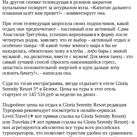
На другом снимке телеведущая в розовом закрытом
купальнике позирует за штурвалом яхты. «Капитан дальнего
плавания шлёт вам привет!» - комментирует она.
При этом телеведущая запросила своих подписчиков, какой
отдых они предпочитают – пассивный или активный. Сама
Анастасия Трегубова, успешно вернувшаяся в форму после
четвертых родов, заявляет, что ее выбор – активный отдых и
особенно танцы: «В какой точке земного шара я бы не
находилась, обязательно хожу в клубы , либо бары с живой
музыкой , на дискотеки, вместе с мужем! Для меня танец - это
самый лучший способ сбросить накопившейся стресс,
запастись положительной энергией и идти дальше хочу
освоить бачату!», - написала она.
Судя по тэгам инстраграмма, звезда отдыхает в отеле Gloria
Serenity Resort 5* в Белеке. Цены на туры в этот отель
стартуют от 145’516 руб за неделю на двоих .
Подробнее цены на отдых в Gloria Serenity Resort редакция
Турпрома рекомендует посмотреть в онлайн-сервисах
Level.Travel (✈ вот прямая ссылка на Gloria Serenity Resort)
или Travelata (✈ вот прямая ссылка на Gloria Serenity Resort) - в
них агрегируются абсолютно все туры всех российских
туроператоров, что позволяет туристам удобно их сравнивать