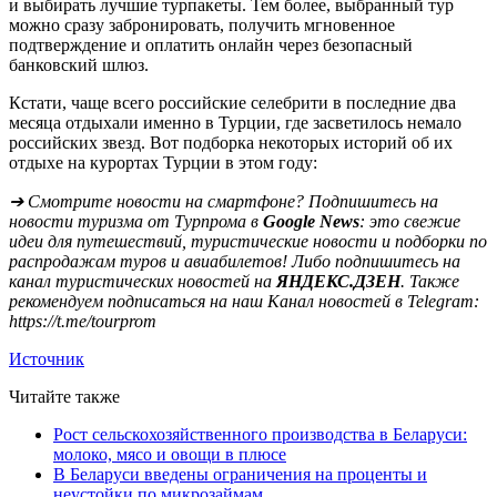
и выбирать лучшие турпакеты. Тем более, выбранный тур
можно сразу забронировать, получить мгновенное
подтверждение и оплатить онлайн через безопасный
банковский шлюз.
Кстати, чаще всего российские селебрити в последние два
месяца отдыхали именно в Турции, где засветилось немало
российских звезд. Вот подборка некоторых историй об их
отдыхе на курортах Турции в этом году:
➔ Смотрите новости на смартфоне? Подпишитесь на
новости туризма от Турпрома в
Google News
: это свежие
идеи для путешествий, туристические новости и подборки по
распродажам туров и авиабилетов! Либо подпишитесь на
канал туристических новостей на
ЯНДЕКС.ДЗЕН
. Также
рекомендуем подписаться на наш Канал новостей в Telegram:
https://t.me/tourprom
Источник
Читайте также
Рост сельскохозяйственного производства в Беларуси:
молоко, мясо и овощи в плюсе
В Беларуси введены ограничения на проценты и
неустойки по микрозаймам