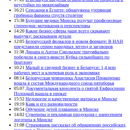
неустойки по микрозаймам
16:21
Сенсация в Египте: обнаружена утерянная
гробница фараона спустя столетие
15:38
Будущие медики Минска получат профсоюзные
стипендии: мотивация и перспективы
14:20
Какие бизнес-сферы чаще всего скрывают
выручку: раскрываем детали
12:05
Белорусский фольклор в новом формате: В НАН
представили серию народных легенд и заговоров
11:38
Динара и Антон Смольские триумфально
победили в сингл-миксте Кубка сильнейших по
биатлону
10:21
Малый и средний бизнес в Беларуси: 1,4 млн
рабочих мест и ключевая роль в экономике
08:14
Белорусская чемпионка Анастасия Прокопенко
вошла в состав Международного союза пятиборья
05:07
Документальная кинолента о святой Евфросинии
Полоцкой вышла в прокат
15:52
Недорогие и качественные матрасы в Минске
19:19
Каяк и его разновидности
09:54
Обучение детей плаванию в Минске
14:02
Сувениры и рекламная продукция с нанесением
логотипа в Минске
21:08
Страховщик рассказал об обращениях российских