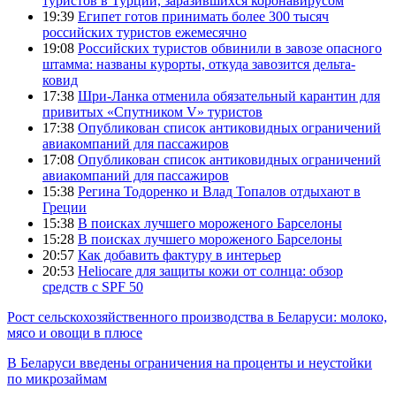
туристов в Турции, заразившихся коронавирусом
19:39
Египет готов принимать более 300 тысяч
российских туристов ежемесячно
19:08
Российских туристов обвинили в завозе опасного
штамма: названы курорты, откуда завозится дельта-
ковид
17:38
Шри-Ланка отменила обязательный карантин для
привитых «Спутником V» туристов
17:38
Опубликован список антиковидных ограничений
авиакомпаний для пассажиров
17:08
Опубликован список антиковидных ограничений
авиакомпаний для пассажиров
15:38
Регина Тодоренко и Влад Топалов отдыхают в
Греции
15:38
В поисках лучшего мороженого Барселоны
15:28
В поисках лучшего мороженого Барселоны
20:57
Как добавить фактуру в интерьер
20:53
Heliocare для защиты кожи от солнца: обзор
средств с SPF 50
Рост сельскохозяйственного производства в Беларуси: молоко,
мясо и овощи в плюсе
В Беларуси введены ограничения на проценты и неустойки
по микрозаймам