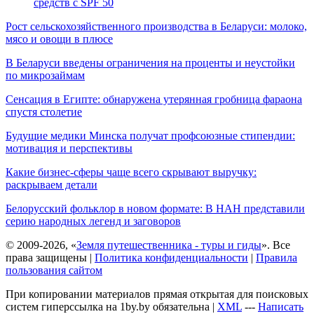
средств с SPF 50
Рост сельскохозяйственного производства в Беларуси: молоко,
мясо и овощи в плюсе
В Беларуси введены ограничения на проценты и неустойки
по микрозаймам
Сенсация в Египте: обнаружена утерянная гробница фараона
спустя столетие
Будущие медики Минска получат профсоюзные стипендии:
мотивация и перспективы
Какие бизнес-сферы чаще всего скрывают выручку:
раскрываем детали
Белорусский фольклор в новом формате: В НАН представили
серию народных легенд и заговоров
© 2009-2026, «
Земля путешественника - туры и гиды
». Все
права защищены |
Политика конфиденциальности
|
Правила
пользования сайтом
При копировании материалов прямая открытая для поисковых
систем гиперссылка на 1by.by обязательна |
XML
---
Написать