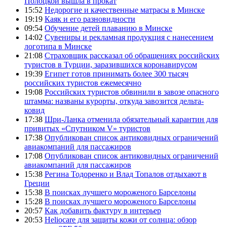
Полоцкой вышла в прокат
15:52
Недорогие и качественные матрасы в Минске
19:19
Каяк и его разновидности
09:54
Обучение детей плаванию в Минске
14:02
Сувениры и рекламная продукция с нанесением
логотипа в Минске
21:08
Страховщик рассказал об обращениях российских
туристов в Турции, заразившихся коронавирусом
19:39
Египет готов принимать более 300 тысяч
российских туристов ежемесячно
19:08
Российских туристов обвинили в завозе опасного
штамма: названы курорты, откуда завозится дельта-
ковид
17:38
Шри-Ланка отменила обязательный карантин для
привитых «Спутником V» туристов
17:38
Опубликован список антиковидных ограничений
авиакомпаний для пассажиров
17:08
Опубликован список антиковидных ограничений
авиакомпаний для пассажиров
15:38
Регина Тодоренко и Влад Топалов отдыхают в
Греции
15:38
В поисках лучшего мороженого Барселоны
15:28
В поисках лучшего мороженого Барселоны
20:57
Как добавить фактуру в интерьер
20:53
Heliocare для защиты кожи от солнца: обзор