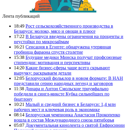
Лента публикаций
18:49
Рост сельскохозяйственного производства в
Беларуси: молоко, мясо и овощи в плюсе
17:22
В Беларуси введены ограничения на проценты и
неустойки по микрозаймам
16:21
Сенсация в Египте: обнаружена утерянная
гробница фараона спустя столетие
15:38
Будущие медики Минска получат профсоюзные
стипендии: мотивация и перспективы
14:20
Какие бизнес-сферы чаще всего скрывают
выручку: раскрываем детали
12:05
Белорусский фольклор в новом формате: В НАН
представили серию народных легенд и заговоров
11:38
Динара и Антон Смольские триумфально
победили в сингл-миксте Кубка сильнейших по
биатлону
10:21
Малый и средний бизнес в Беларуси: 1,4 млн
рабочих мест и ключевая роль в экономике
08:14
Белорусская чемпионка Анастасия Прокопенко
вошла в состав Международного союза пятиборья
05:07
Документальная кинолента о святой Евфросинии