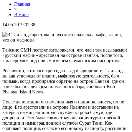
Главная
>
В мире
14.05.2019 02:38
Тайские СМИ пестрят заголовками, что член так называемой
«русский мафии» арестован на острове Панган, после того,
как вернулся под новым именем с румынским паспортом.
Россиянин, которого три года назад выдворили из Таиланда
за, как утверждают власти, мафиозную деятельность, был
пойман, когда пробирался обратно на остров Панган, где он
ранее был владельцем популярного бара, сообщает Koh
Phangan Island News.
После депортации он изменил имя и национальность, но не
лицо. Его арестовали на острове Пханган и доставили на
катере в иммиграционную службу острова Самуи, где
допросили. Это была совместная операция туристической
полиции и иммиграционной службы Сурат Тани. Как
сообщает полиция, согласно его новому паспорту, россиянин