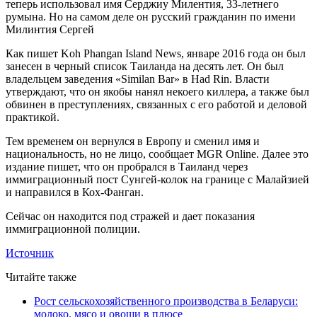
теперь использовал имя Серджиу Милентия, 33-летнего
румына. Но на самом деле он русский гражданин по имени
Милинтия Сергей
Как пишет Koh Phangan Island News, январе 2016 года он был
занесен в черный список Таиланда на десять лет. Он был
владельцем заведения «Similan Bar» в Had Rin. Власти
утверждают, что он якобы нанял некоего киллера, а также был
обвинен в преступлениях, связанных с его работой и деловой
практикой.
Тем временем он вернулся в Европу и сменил имя и
национальность, но не лицо, сообщает MGR Online. Далее это
издание пишет, что он пробрался в Таиланд через
иммиграционный пост Сунгей-колок на границе с Малайзией
и направился в Кох-Фанган.
Сейчас он находится под стражей и дает показания
иммиграционной полиции.
Источник
Читайте также
Рост сельскохозяйственного производства в Беларуси:
молоко, мясо и овощи в плюсе