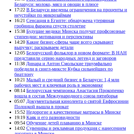
Беларуси: молоко, мясо и овощи в плюсе
17:22
В Беларуси введены ограничения на проценты и
неустойки по микрозаймам
16:21
Сенсация в Египте: обнаружена утерянная
гробница фараона спустя столетие
15:38
Будущие медики Минска получат профсоюзные
стипендии: мотивация и перспективы
14:20
Какие бизнес-сферы чаще всего скрывают
выручку: раскрываем детали
12:05
Белорусский фольклор в новом формате: В НАН
представили серию народных легенд и заговоров
11:38
Динара и Антон Смольские триумфально
победили в сингл-миксте Кубка сильнейших по
биатлону
10:21
Малый и средний бизнес в Беларуси: 1,4 млн
рабочих мест и ключевая роль в экономике
08:14
Белорусская чемпионка Анастасия Прокопенко
вошла в состав Международного союза пятиборья
05:07
Документальная кинолента о святой Евфросинии
Полоцкой вышла в прокат
15:52
Недорогие и качественные матрасы в Минске
19:19
Каяк и его разновидности
09:54
Обучение детей плаванию в Минске
14:02
Сувениры и рекламная продукция с нанесением
логотипа в Минске