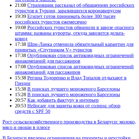
21:08
Страховщик рассказал об обращениях российских
туристов в Турции, заразившихся коронавирусом
19:39
Египет готов принимать более 300 тысяч
российских туристов ежемесячно
19:08
Российских туристов обвинили в завозе опасного
штамма: названы курорты, откуда завозится дельта-
ковид
17:38
Шри-Ланка отменила обязательный карантин для
привитых «Спутником V» туристов
17:38
Опубликован список антиковидных ограничений
авиакомпаний для пассажиров
17:08
Опубликован список антиковидных ограничений
авиакомпаний для пассажиров
15:38
Регина Тодоренко и Влад Топалов отдыхают в
Греции
15:38
В поисках лучшего мороженого Барселоны
15:28
В поисках лучшего мороженого Барселоны
20:57
Как добавить фактуру в интерьер
20:53
Heliocare для защиты кожи от солнца: обзор
средств с SPF 50
Рост сельскохозяйственного производства в Беларуси: молоко,
мясо и овощи в плюсе
В Беларуси введены ограничения на проценты и неустойки