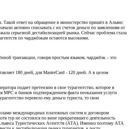
. Такой ответ на обращение в министерство пришёл в Альянс
начали активно списывать с их счетов деньги по заявлениям от
ожала серьезной дестабилизацией рынка. Сейчас проблема стала
рагентств по чарджбэкам остаются высокими.
ённой транзакции, говоря простым языком, чарджбэк – это
авляет 180 дней, для MasterCard - 120 дней. А в целом
ратора подает претензию в свое турагентство, которое в
для МРС и банков подтверждением факта неоказания услуги
турагентство перевело ему деньги туриста, то свои
авилами международных платежных систем и договором
отя тур не состоялся по вине прекратившего деятельность
льянса Туристических Агентств (АТА). Именно поэтому АТА
ести к дестабилизации рынка турагентов, к росту