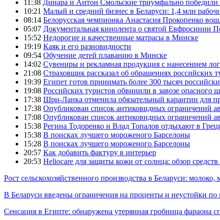
11:38
Динара и Антон Смольские триумфально победили 
10:21
Малый и средний бизнес в Беларуси: 1,4 млн рабоч
08:14
Белорусская чемпионка Анастасия Прокопенко вош
05:07
Документальная кинолента о святой Евфросинии П
15:52
Недорогие и качественные матрасы в Минске
19:19
Каяк и его разновидности
09:54
Обучение детей плаванию в Минске
14:02
Сувениры и рекламная продукция с нанесением ло
21:08
Страховщик рассказал об обращениях российских т
19:39
Египет готов принимать более 300 тысяч российск
19:08
Российских туристов обвинили в завозе опасного шт
17:38
Шри-Ланка отменила обязательный карантин для 
17:38
Опубликован список антиковидных ограничений а
17:08
Опубликован список антиковидных ограничений а
15:38
Регина Тодоренко и Влад Топалов отдыхают в Грец
15:38
В поисках лучшего мороженого Барселоны
15:28
В поисках лучшего мороженого Барселоны
20:57
Как добавить фактуру в интерьер
20:53
Heliocare для защиты кожи от солнца: обзор средств
Рост сельскохозяйственного производства в Беларуси: молоко,
В Беларуси введены ограничения на проценты и неустойки по
Сенсация в Египте: обнаружена утерянная гробница фараона сп