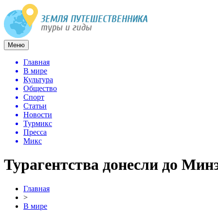
Меню
Главная
В мире
Культура
Общество
Спорт
Статьи
Новости
Турмикс
Пресса
Микс
Турагентства донесли до Мин
Главная
>
В мире