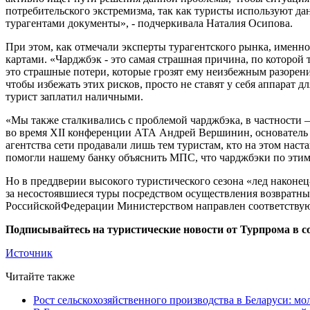
потребительского экстремизма, так как туристы используют д
турагентами документы», - подчеркивала Наталия Осипова.
При этом, как отмечали эксперты турагентского рынка, именно
картами. «Чарджбэк - это самая страшная причина, по которой
это страшные потери, которые грозят ему неизбежным разорени
чтобы избежать этих рисков, просто не ставят у себя аппарат 
турист заплатил наличными.
«Мы также сталкивались с проблемой чарджбэка, в частности –
во время XII конференции АТА Андрей Вершинин, основатель 
агентства сети продавали лишь тем туристам, кто на этом наст
помогли нашему банку объяснить МПС, что чарджбэки по этим
Но в преддверии высокого туристического сезона «лед наконе
за несостоявшиеся туры посредством осуществления возвратны
РоссийскойФедерации Министерством направлен соответствующ
Подписывайтесь на туристические новости от Турпрома в с
Источник
Читайте также
Рост сельскохозяйственного производства в Беларуси: мо