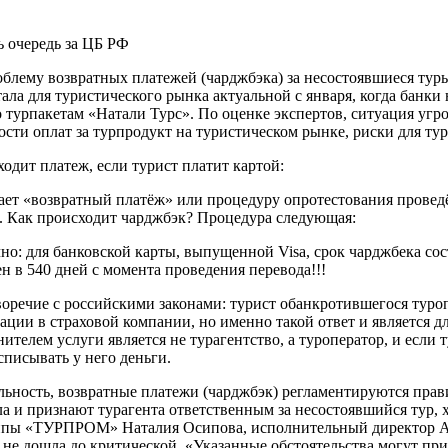
лему возвратных платежей (чарджбэка) за несостоявшиеся туры
ла для туристического рынка актуальной с января, когда банки 
о турпакетам «Натали Турс». По оценке экспертов, ситуация угр
ости оплат за турпродукт на туристическом рынке, риски для ту
одит платеж, если турист платит картой:
чает «возвратный платёж» или процедуру опротестования провед
е. Как происходит чарджбэк? Процедура следующая:
но: для банковской карты, выпущенной Visa, срок чарджбека сост
в 540 дней с момента проведения перевода!!!
речие с российскими законами: турист обанкротившегося туропе
ации в страховой компании, но именно такой ответ и является 
ителем услуги является не турагентство, а туроператор, и если 
списывать у него деньги.
ельность, возвратные платежи (чарджбэк) регламентируются пр
 и признают турагента ответственным за несостоявшийся тур, х
уппы «ТУРПРОМ» Наталия Осипова, исполнительный директор А
е дошла до критической. «Указанные обстоятельства могут прив