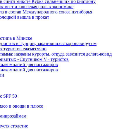
в сингл-миксте Кубка сильнейших по биатлону
их мест и ключевая роль в экономике
ла в состав Международного союза пятиборья
олоцкой вышла в прокат
готипа в Минске
уристов в Турции, заразившихся коронавирусом
их туристов ежемесячно
амма: названы курорты, откуда завозится дельта-ковид
привитых «Спутником V» туристов
виакомпаний для пассажиров
виакомпаний для пассажиров
ии
 с SPF 50
 мясо и овощи в плюсе
 микрозаймам
устя столетие