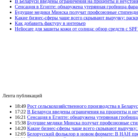
В Беларуси введены ограничения на проценты и неустой
Сенсация в Египте: обнаружена утерянная гробница фара
Будущие медики Минска получат профсоюзные стипенди
Какие бизнес-сферы чаще всего скрывают выручку: раск
Как добавить фактуру в интерьер
Heliocare для защиты кожи от солнца: обзор средств с SPF
Лента публикаций
18:49
Рост сельскохозяйственного производства в Беларус
17:22
В Беларуси введены ограничения на проценты и н
16:21
Сенсация в Египте: обнаружена утерянная гробница
15:38
Будущие медики Минска получат профсоюзные сти
14:20
Какие бизнес-сферы чаще всего скрывают выручку:
12:05
Белорусский фольклор в новом формате: В НАН пре