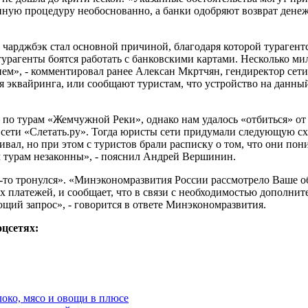
анную процедуру необоснованно, а банки одобряют возврат дене
 чарджбэк стал основной причиной, благодаря которой турагентс
 турагенты боятся работать с банковскими картами. Несколько ми
ем», - комментировал ранее Алексан Мкртчян, гендиректор сети
для эквайринга, или сообщают туристам, что устройство на данны
 по турам «Жемчужной Реки», однако нам удалось «отбиться» от 
сети «Слетать.ру». Тогда юристы сети придумали следующую с
аивал, но при этом с туристов брали расписку о том, что они п
 турам незаконны», - пояснил Андрей Вершинин.
ц-то тронулся». «Минэкономразвития России рассмотрело Ваше о
х платежей, и сообщает, что в связи с необходимостью дополни
ий запрос», - говорится в ответе Минэкономразвития.
оцсетях:
локо, мясо и овощи в плюсе