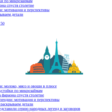
ки по микрозаймам
она спустя столетие
и: мотивация и перспективы
рываем детали
 50
и: молоко, мясо и овощи в плюсе
еустойки по микрозаймам
 фараона спустя столетие
пендии: мотивация и перспективы
 раскрываем детали
дставили серию народных легенд и заговоров