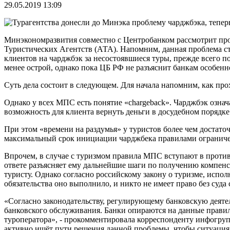
29.05.2019 13:09
Минэкономразвития совместно с Центробанком рассмотрит проб
Туристических Агентств (АТА). Напомним, данная проблема ста
клиентов на чарджбэк за несостоявшиеся туры, прежде всего п
менее острой, однако пока ЦБ РФ не разъяснит банкам особенн
Суть дела состоит в следующем. Для начала напомним, как прох
Однако у всех МПС есть понятие «chargeback». Чарджбэк озна
возможность для клиента вернуть деньги в досудебном порядк
При этом «времени на раздумья» у туристов более чем достаточ
максимальный срок инициации чарджбека правилами ограничен 
Впрочем, в случае с туризмом правила МПС вступают в противо
ответе разъясняет ему дальнейшие шаги по получению компенс
туристу. Однако согласно российскому закону о туризме, исполн
обязательства оно выполнило, и никто не имеет право без суда 
«Согласно законодательству, регулирующему банковскую деят
банковского обслуживания. Банки опираются на данные правила
туроператора», - прокомментировала корреспонденту инфогр
активно ищёт пути решения данной проблемы, чтобы ситуация н