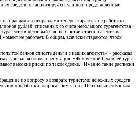
жных средств, не анализируя ситуацию и представленные
тва правдами и неправдами теперь стараются не работать с
ллионов рублей, списанных со счета небольшого турагентства –
 турагентств «Розовый Слон». Соответственно агентства,
й момент не работает. В общем, всячески стараются, чтобы
попыток банков списать деньги с наших агентств», - рассказал
хему: учитывая плохую репутацию «Жемчужной Реки», её туры
онимают высокие риски по такой сделке. «Именно такие расписки
бращение по вопросу о возврате туристами денежных средств
тельной проработки вопроса совместно с Центральным Банком