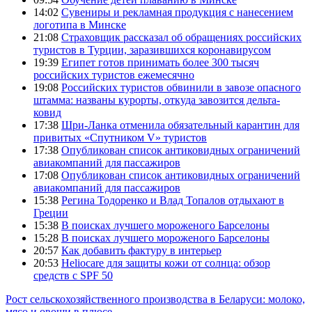
14:02
Сувениры и рекламная продукция с нанесением
логотипа в Минске
21:08
Страховщик рассказал об обращениях российских
туристов в Турции, заразившихся коронавирусом
19:39
Египет готов принимать более 300 тысяч
российских туристов ежемесячно
19:08
Российских туристов обвинили в завозе опасного
штамма: названы курорты, откуда завозится дельта-
ковид
17:38
Шри-Ланка отменила обязательный карантин для
привитых «Спутником V» туристов
17:38
Опубликован список антиковидных ограничений
авиакомпаний для пассажиров
17:08
Опубликован список антиковидных ограничений
авиакомпаний для пассажиров
15:38
Регина Тодоренко и Влад Топалов отдыхают в
Греции
15:38
В поисках лучшего мороженого Барселоны
15:28
В поисках лучшего мороженого Барселоны
20:57
Как добавить фактуру в интерьер
20:53
Heliocare для защиты кожи от солнца: обзор
средств с SPF 50
Рост сельскохозяйственного производства в Беларуси: молоко,
мясо и овощи в плюсе