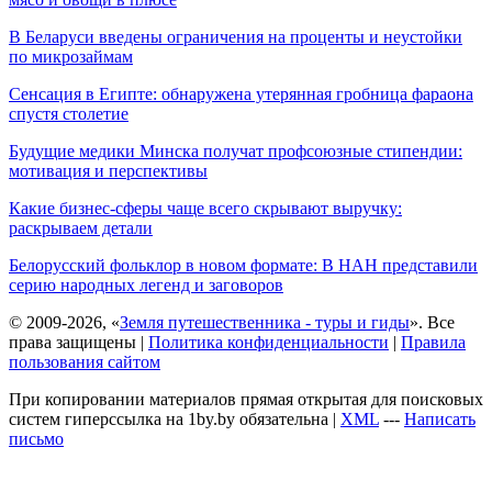
В Беларуси введены ограничения на проценты и неустойки
по микрозаймам
Сенсация в Египте: обнаружена утерянная гробница фараона
спустя столетие
Будущие медики Минска получат профсоюзные стипендии:
мотивация и перспективы
Какие бизнес-сферы чаще всего скрывают выручку:
раскрываем детали
Белорусский фольклор в новом формате: В НАН представили
серию народных легенд и заговоров
© 2009-2026, «
Земля путешественника - туры и гиды
». Все
права защищены |
Политика конфиденциальности
|
Правила
пользования сайтом
При копировании материалов прямая открытая для поисковых
систем гиперссылка на 1by.by обязательна |
XML
---
Написать
письмо