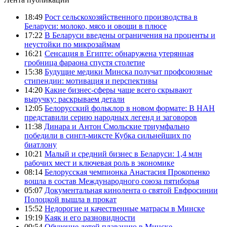
18:49
Рост сельскохозяйственного производства в
Беларуси: молоко, мясо и овощи в плюсе
17:22
В Беларуси введены ограничения на проценты и
неустойки по микрозаймам
16:21
Сенсация в Египте: обнаружена утерянная
гробница фараона спустя столетие
15:38
Будущие медики Минска получат профсоюзные
стипендии: мотивация и перспективы
14:20
Какие бизнес-сферы чаще всего скрывают
выручку: раскрываем детали
12:05
Белорусский фольклор в новом формате: В НАН
представили серию народных легенд и заговоров
11:38
Динара и Антон Смольские триумфально
победили в сингл-миксте Кубка сильнейших по
биатлону
10:21
Малый и средний бизнес в Беларуси: 1,4 млн
рабочих мест и ключевая роль в экономике
08:14
Белорусская чемпионка Анастасия Прокопенко
вошла в состав Международного союза пятиборья
05:07
Документальная кинолента о святой Евфросинии
Полоцкой вышла в прокат
15:52
Недорогие и качественные матрасы в Минске
19:19
Каяк и его разновидности
09:54
Обучение детей плаванию в Минске