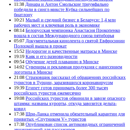
11:38
Динара и Антон Смольские триумфально
победили в сингл-миксте Кубка сильнейших по
биатлону
10:21
Малый и средний бизнес в Беларуси: 1,4 млн
рабочих мест и ключевая роль в экономике
08:14
Белорусская чемпионка Анастасия Прокопенко
вошла в состав Международного союза пятиборья
05:07
Документальная кинолента о святой Евфросинии
Полоцкой вышла в прокат
15:52
Недорогие и качественные матрасы в Минске
19:19
Каяк и его разновидности
09:54
Обучение детей плаванию в Минске
14:02
Сувениры и рекламная продукция с нанесением
логотипа в Минске
21:08
Страховщик рассказал об обращениях российских
туристов в Турции, заразившихся коронавирусом
19:39
Египет готов принимать более 300 тысяч
российских туристов ежемесячно
19:08
Российских туристов обвинили в завозе опасного
штамма: названы курорты, откуда завозится дельта-
ковид
17:38
Шри-Ланка отменила обязательный карантин для
привитых «Спутником V» туристов
17:38
Опубликован список антиковидных ограничений
авиакомпаний для пассажиров