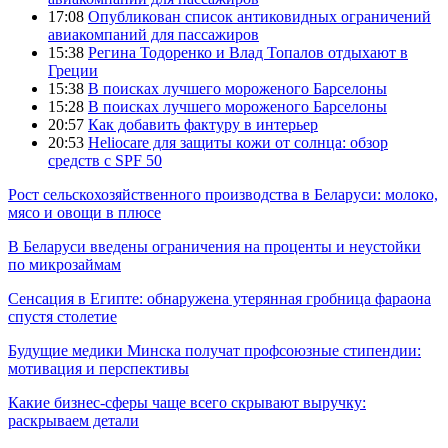
17:08
Опубликован список антиковидных ограничений
авиакомпаний для пассажиров
15:38
Регина Тодоренко и Влад Топалов отдыхают в
Греции
15:38
В поисках лучшего мороженого Барселоны
15:28
В поисках лучшего мороженого Барселоны
20:57
Как добавить фактуру в интерьер
20:53
Heliocare для защиты кожи от солнца: обзор
средств с SPF 50
Рост сельскохозяйственного производства в Беларуси: молоко,
мясо и овощи в плюсе
В Беларуси введены ограничения на проценты и неустойки
по микрозаймам
Сенсация в Египте: обнаружена утерянная гробница фараона
спустя столетие
Будущие медики Минска получат профсоюзные стипендии:
мотивация и перспективы
Какие бизнес-сферы чаще всего скрывают выручку:
раскрываем детали