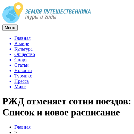
Меню
Главная
В мире
Культура
Общество
Спорт
Статьи
Новости
Турмикс
Пресса
Микс
РЖД отменяет сотни поездов:
Список и новое расписание
Главная
>