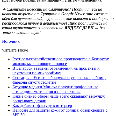
идёт номер поезда, затем маршрут, а затем - изменения):
➔ Смотрите новости на смартфоне? Подпишитесь на
новости туризма от Турпрома в
Google News
: это свежие
идеи для путешествий, туристические новости и подборки по
распродажам туров и авиабилетов! Либо подпишитесь на
канал туристических новостей на
ЯНДЕКС.ДЗЕН
← для
этого кликните тут!
Источник
Читайте также
Рост сельскохозяйственного производства в Беларуси:
молоко, мясо и овощи в плюсе
В Беларуси введены ограничения на проценты и
неустойки по микрозаймам
Сенсация в Египте: обнаружена утерянная гробница
фараона спустя столетие
Будущие медики Минска получат профсоюзные
стипендии: мотивация и перспективы
Какие бизнес-сферы чаще всего скрывают выручку:
раскрываем детали
Как добавить фактуру в интерьер
Heliocare для защиты кожи от солнца: обзор средств с
SPF 50