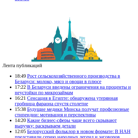
Лента публикаций
18:49
Рост сельскохозяйственного производства в
Беларуси: молоко, мясо и овощи в плюсе
17:22
В Беларуси введены ограничения на проценты и
неустойки по микрозаймам
16:21
Сенсация в Египте: обнаружена утерянная
гробница фараона спустя столетие
15:38
Будущие медики Минска получат профсоюзные
стипендии: мотивация и перспективы
14:20
Какие бизнес-сферы чаще всего скрывают
выручку: раскрываем детали
12:05
Белорусский фольклор в новом формате: В НАН
представили серию народных легенд и заговоров