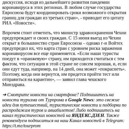
дискуссия, исходя из дальнейшего развития пандемии
коронавируса в этих регионах. В любом случае государства
Евросоюза будут координировать сроки возможного открытия
границ для граждан из третьих стран», - приводит его цитату
РИА «Новости».
Впрочем стоит отметить, что министр здравоохранения Чехии
предупреждает и своих граждан. С 15 июня выезд из Чехии
открыт в большинство стран Евросоюза – однако г-н Войтех
предупредил их, что карта стран с уровнем риска заражения
коронавирусом все еще применяется. «Если наши туристы
поедут в «оранжевую» страну, им приходится считаться с тем
фактом, что ситуация в этой стране не совсем хорошая, и, если
они едут туда, например, на 14 дней, она может «покраснеть».
Поэтому, когда они вернутся, им придется пройти тест или
отправиться на карантин», — заявил глава чешского
Минздрава.
➔ Смотрите новости на смартфоне? Подпишитесь на
новости туризма от Турпрома в
Google News
: это свежие
идеи для путешествий, туристические новости и подборки по
распродажам туров и авиабилетов! Либо подпишитесь на
канал туристических новостей на
ЯНДЕКС.ДЗЕН
. Также
рекомендуем подписаться на наш Канал новостей в Telegram:
https://t.me/tourprom