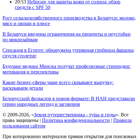
20:53
Heliocare для защиты кожи от солнца: обзор
средств с SPF 50
Рост сельскохозяйственного производства в Беларуси: молоко,
мясо и овощи в плюсе
В Беларуси введены ограничения на проценты и неустойки
по микрозаймам
Сенсация в Египте: обнаружена утерянная гробница фараона
спустя столетие
Будущие медики Минска получат профсоюзные стипендии:
мотивация и перспективы
Какие бизнес-сферы чаще всего скрывают выручку:
раскрываем детали
Белорусский фольклор в новом формате: В НАН представили
серию народных легенд и заговоров
© 2009-2026, «
Земля путешественника - туры и гиды
». Все
права защищены |
Политика конфиденциальности
|
Правила
пользования сайтом
При копировании материалов прямая открытая для поисковых