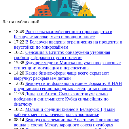
Лента публикаций
18:49
Рост сельскохозяйственного производства в
Беларуси: молоко, мясо и овощи в плюсе
17:22
В Беларуси введены ограничения на проценты и
неустойки по микрозаймам
16:21
Сенсация в Египте: обнаружена утерянная
гробница фараона спустя столетие
15:38
Будущие медики Минска получат профсоюзные
стипендии: мотивация и перспективы
14:20
Какие бизнес-сферы чаще всего скрывают
выручку: раскрываем детали
12:05
Белорусский фольклор в новом формате: В НАН
представили серию народных легенд и заговоров
11:38
Динара и Антон Смольские триумфально
победили в сингл-миксте Кубка сильнейших по
биатлону
10:21
Малый и средний бизнес в Беларуси: 1,4 млн
рабочих мест и ключевая роль в экономике
08:14
Белорусская чемпионка Анастасия Прокопенко
вошла в состав Международного союза пятиборья