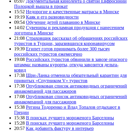
05:07
Документальная кинолента о святой Евфросинии
Полоцкой вышла в прокат
15:52
Недорогие и качественные матрасы в Минске
19:19
Каяк и его разновидности
09:54
Обучение детей плаванию в Минске
14:02
Сувениры и рекламная продукция с нанесением
логотипа в Минске
21:08
Страховщик рассказал об обращениях российских
туристов в Турции, заразившихся коронавирусом
19:39
Египет готов принимать более 300 тысяч
российских туристов ежемесячно
19:08
Российских туристов обвинили в завозе опасного
штамма: названы курорты, откуда завозится дельта-
ковид
17:38
Шри-Ланка отменила обязательный карантин для
привитых «Спутником V» туристов
17:38
Опубликован список антиковидных ограничений
авиакомпаний для пассажиров
17:08
Опубликован список антиковидных ограничений
авиакомпаний для пассажиров
15:38
Регина Тодоренко и Влад Топалов отдыхают в
Греции
15:38
В поисках лучшего мороженого Барселоны
15:28
В поисках лучшего мороженого Барселоны
20:57
Как добавить фактуру в интерьер