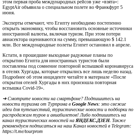
этом первая проба международных рейсов уже «взята»:
EgyptAir объявила о специальном полете во Франкфурт 5
июня.
Эксперты отмечают, что Египту необходимо постепенно
открыть экономику, чтобы восстановить основные источники
иностранной валюты, включая туризм. При этом потери
авиасектора оцениваются на сумму, превышающую $ 142.1
млн. Все международные полеты Египет остановил в апреле.
Кстати, в прошедшие выходные радужные планы по
открытию Египта для иностранных туристов были
поставлены под сомнение повторной вспышкой коронавируса
в отелях Хургады, которые открылись все лишь неделю назад.
Подробнее об этом инциденте читайте в материале «После
открытия отелей Хургады в них произошла повторная
вспышка Covid-19».
➔ Смотрите новости на смартфоне? Подпишитесь на
новости туризма от Турпрома в
Google News
: это свежие
идеи для путешествий, туристические новости и подборки по
распродажам туров и авиабилетов! Либо подпишитесь на
канал туристических новостей на
ЯНДЕКС.ДЗЕН
. Также
рекомендуем подписаться на наш Канал новостей в Telegram:
https://t.me/tourprom