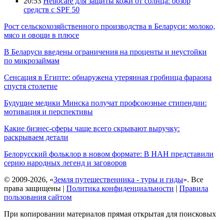
20:53
Heliocare для защиты кожи от солнца: обзор
средств с SPF 50
Рост сельскохозяйственного производства в Беларуси: молоко,
мясо и овощи в плюсе
В Беларуси введены ограничения на проценты и неустойки
по микрозаймам
Сенсация в Египте: обнаружена утерянная гробница фараона
спустя столетие
Будущие медики Минска получат профсоюзные стипендии:
мотивация и перспективы
Какие бизнес-сферы чаще всего скрывают выручку:
раскрываем детали
Белорусский фольклор в новом формате: В НАН представили
серию народных легенд и заговоров
© 2009-2026, «
Земля путешественника - туры и гиды
». Все
права защищены |
Политика конфиденциальности
|
Правила
пользования сайтом
При копировании материалов прямая открытая для поисковых