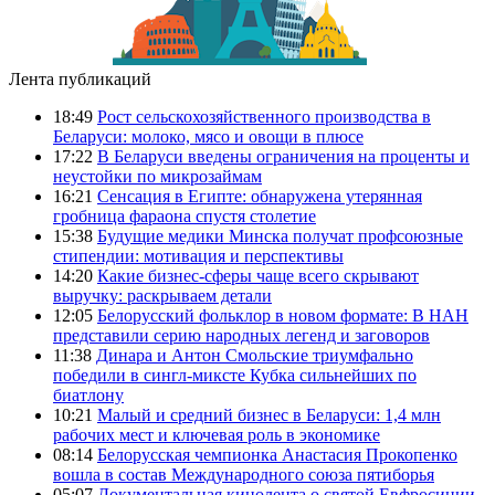
Лента публикаций
18:49
Рост сельскохозяйственного производства в
Беларуси: молоко, мясо и овощи в плюсе
17:22
В Беларуси введены ограничения на проценты и
неустойки по микрозаймам
16:21
Сенсация в Египте: обнаружена утерянная
гробница фараона спустя столетие
15:38
Будущие медики Минска получат профсоюзные
стипендии: мотивация и перспективы
14:20
Какие бизнес-сферы чаще всего скрывают
выручку: раскрываем детали
12:05
Белорусский фольклор в новом формате: В НАН
представили серию народных легенд и заговоров
11:38
Динара и Антон Смольские триумфально
победили в сингл-миксте Кубка сильнейших по
биатлону
10:21
Малый и средний бизнес в Беларуси: 1,4 млн
рабочих мест и ключевая роль в экономике
08:14
Белорусская чемпионка Анастасия Прокопенко
вошла в состав Международного союза пятиборья
05:07
Документальная кинолента о святой Евфросинии