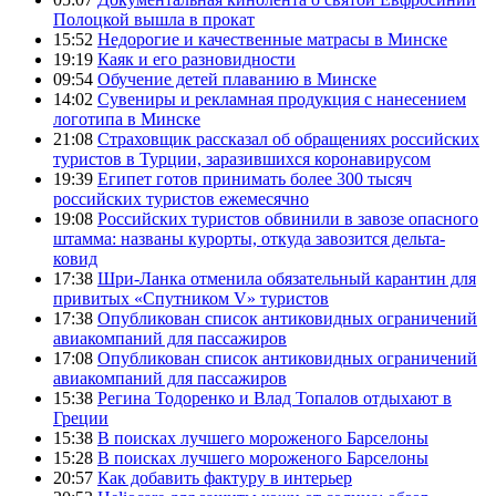
Полоцкой вышла в прокат
15:52
Недорогие и качественные матрасы в Минске
19:19
Каяк и его разновидности
09:54
Обучение детей плаванию в Минске
14:02
Сувениры и рекламная продукция с нанесением
логотипа в Минске
21:08
Страховщик рассказал об обращениях российских
туристов в Турции, заразившихся коронавирусом
19:39
Египет готов принимать более 300 тысяч
российских туристов ежемесячно
19:08
Российских туристов обвинили в завозе опасного
штамма: названы курорты, откуда завозится дельта-
ковид
17:38
Шри-Ланка отменила обязательный карантин для
привитых «Спутником V» туристов
17:38
Опубликован список антиковидных ограничений
авиакомпаний для пассажиров
17:08
Опубликован список антиковидных ограничений
авиакомпаний для пассажиров
15:38
Регина Тодоренко и Влад Топалов отдыхают в
Греции
15:38
В поисках лучшего мороженого Барселоны
15:28
В поисках лучшего мороженого Барселоны
20:57
Как добавить фактуру в интерьер