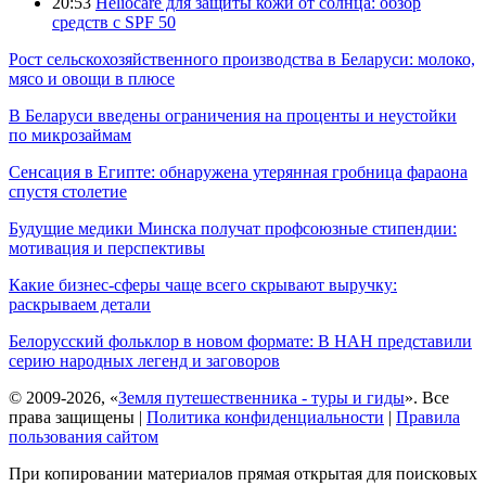
20:53
Heliocare для защиты кожи от солнца: обзор
средств с SPF 50
Рост сельскохозяйственного производства в Беларуси: молоко,
мясо и овощи в плюсе
В Беларуси введены ограничения на проценты и неустойки
по микрозаймам
Сенсация в Египте: обнаружена утерянная гробница фараона
спустя столетие
Будущие медики Минска получат профсоюзные стипендии:
мотивация и перспективы
Какие бизнес-сферы чаще всего скрывают выручку:
раскрываем детали
Белорусский фольклор в новом формате: В НАН представили
серию народных легенд и заговоров
© 2009-2026, «
Земля путешественника - туры и гиды
». Все
права защищены |
Политика конфиденциальности
|
Правила
пользования сайтом
При копировании материалов прямая открытая для поисковых