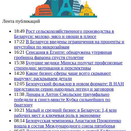
Лента публикаций
18:49
Рост сельскохозяйственного производства в
Беларуси: молоко, мясо и овощи в плюсе
17:22
В Беларуси введены ограничения на проценты и
неустойки по микрозаймам
16:21
Сенсация в Египте: обнаружена утерянная
гробница фараона спустя столетие
15:38
Будущие медики Минска получат профсоюзные
стипендии: мотивация и перспективы
14:20
Какие бизнес-сферы чаще всего скрывают
выручку: раскрываем детали
12:05
Белорусский фольклор в новом формате: В НАН
представили серию народных легенд и заговоров
11:38
Динара и Антон Смольские триумфально
победили в сингл-миксте Кубка сильнейших по
биатлону
10:21
Малый и средний бизнес в Беларуси: 1,4 млн
рабочих мест и ключевая роль в экономике
08:14
Белорусская чемпионка Анастасия Прокопенко
вошла в состав Международного союза пятиборья