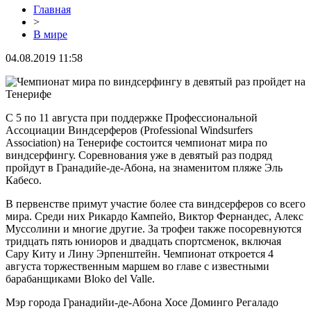
Главная
>
В мире
04.08.2019 11:58
С 5 по 11 августа при поддержке Профессиональной
Ассоциации Виндсерферов (Professional Windsurfers
Association) на Тенерифе состоится чемпионат мира по
виндсерфингу. Соревнования уже в девятый раз подряд
пройдут в Гранадийе-де-Абона, на знаменитом пляже Эль
Кабесо.
В первенстве примут участие более ста виндсерферов со всего
мира. Среди них Рикардо Кампейо, Виктор Фернандес, Алекс
Муссолини и многие другие. За трофеи также посоревнуются
тридцать пять юниоров и двадцать спортсменок, включая
Сару Киту и Лину Эрпенштейн. Чемпионат откроется 4
августа торжественным маршем во главе с известными
барабанщиками Bloko del Valle.
Мэр города Гранадийи-де-Абона Хосе Доминго Регаладо