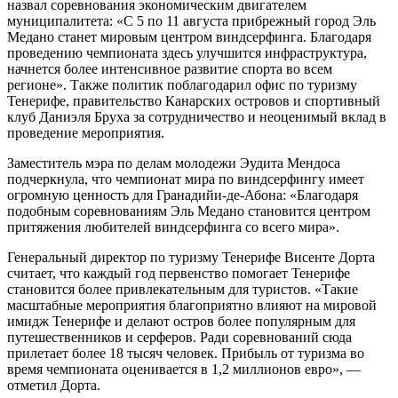
назвал соревнования экономическим двигателем
муниципалитета: «С 5 по 11 августа прибрежный город Эль
Медано станет мировым центром виндсерфинга. Благодаря
проведению чемпионата здесь улучшится инфраструктура,
начнется более интенсивное развитие спорта во всем
регионе». Также политик поблагодарил офис по туризму
Тенерифе, правительство Канарских островов и спортивный
клуб Даниэля Бруха за сотрудничество и неоценимый вклад в
проведение мероприятия.
Заместитель мэра по делам молодежи Эудита Мендоса
подчеркнула, что чемпионат мира по виндсерфингу имеет
огромную ценность для Гранадийи-де-Абона: «Благодаря
подобным соревнованиям Эль Медано становится центром
притяжения любителей виндсерфинга со всего мира».
Генеральный директор по туризму Тенерифе Висенте Дорта
считает, что каждый год первенство помогает Тенерифе
становится более привлекательным для туристов. «Такие
масштабные мероприятия благоприятно влияют на мировой
имидж Тенерифе и делают остров более популярным для
путешественников и серферов. Ради соревнований сюда
прилетает более 18 тысяч человек. Прибыль от туризма во
время чемпионата оценивается в 1,2 миллионов евро», —
отметил Дорта.