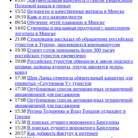
05:07
Документальная кинолента о святой Евфросинии
Полоцкой вышла в прокат
15:52
Недорогие и качественные матрасы в Минске
19:19
Каяк и его разновидности
09:54
Обучение детей плаванию в Минске
14:02
Сувениры и рекламная продукция с нанесением
логотипа в Минске
21:08
Страховщик рассказал об обращениях российских
туристов в Турции, заразившихся коронавирусом
19:39
Египет готов принимать более 300 тысяч
российских туристов ежемесячно
19:08
Российских туристов обвинили в завозе опасного
штамма: названы курорты, откуда завозится дельта-
ковид
17:38
Шри-Ланка отменила обязательный карантин для
привитых «Спутником V» туристов
17:38
Опубликован список антиковидных ограничений
авиакомпаний для пассажиров
17:08
Опубликован список антиковидных ограничений
авиакомпаний для пассажиров
15:38
Регина Тодоренко и Влад Топалов отдыхают в
Греции
15:38
В поисках лучшего мороженого Барселоны
15:28
В поисках лучшего мороженого Барселоны
20:57
Как добавить фактуру в интерьер