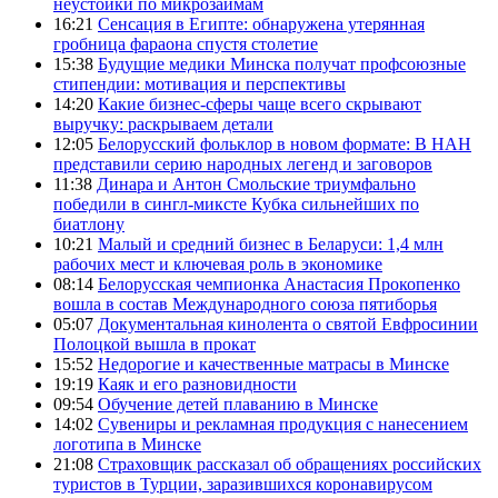
неустойки по микрозаймам
16:21
Сенсация в Египте: обнаружена утерянная
гробница фараона спустя столетие
15:38
Будущие медики Минска получат профсоюзные
стипендии: мотивация и перспективы
14:20
Какие бизнес-сферы чаще всего скрывают
выручку: раскрываем детали
12:05
Белорусский фольклор в новом формате: В НАН
представили серию народных легенд и заговоров
11:38
Динара и Антон Смольские триумфально
победили в сингл-миксте Кубка сильнейших по
биатлону
10:21
Малый и средний бизнес в Беларуси: 1,4 млн
рабочих мест и ключевая роль в экономике
08:14
Белорусская чемпионка Анастасия Прокопенко
вошла в состав Международного союза пятиборья
05:07
Документальная кинолента о святой Евфросинии
Полоцкой вышла в прокат
15:52
Недорогие и качественные матрасы в Минске
19:19
Каяк и его разновидности
09:54
Обучение детей плаванию в Минске
14:02
Сувениры и рекламная продукция с нанесением
логотипа в Минске
21:08
Страховщик рассказал об обращениях российских
туристов в Турции, заразившихся коронавирусом