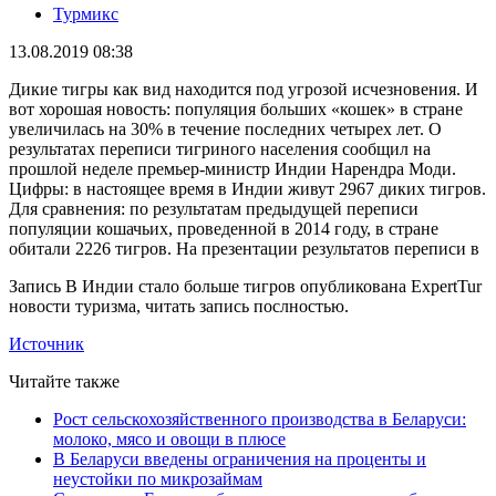
Турмикс
13.08.2019 08:38
Дикие тигры как вид находится под угрозой исчезновения. И
вот хорошая новость: популяция больших «кошек» в стране
увеличилась на 30% в течение последних четырех лет. О
результатах переписи тигриного населения сообщил на
прошлой неделе премьер-министр Индии Нарендра Моди.
Цифры: в настоящее время в Индии живут 2967 диких тигров.
Для сравнения: по результатам предыдущей переписи
популяции кошачьих, проведенной в 2014 году, в стране
обитали 2226 тигров. На презентации результатов переписи в
Запись В Индии стало больше тигров опубликована ExpertTur
новости туризма, читать запись послностью.
Источник
Читайте также
Рост сельскохозяйственного производства в Беларуси:
молоко, мясо и овощи в плюсе
В Беларуси введены ограничения на проценты и
неустойки по микрозаймам