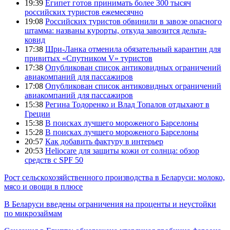
19:39
Египет готов принимать более 300 тысяч
российских туристов ежемесячно
19:08
Российских туристов обвинили в завозе опасного
штамма: названы курорты, откуда завозится дельта-
ковид
17:38
Шри-Ланка отменила обязательный карантин для
привитых «Спутником V» туристов
17:38
Опубликован список антиковидных ограничений
авиакомпаний для пассажиров
17:08
Опубликован список антиковидных ограничений
авиакомпаний для пассажиров
15:38
Регина Тодоренко и Влад Топалов отдыхают в
Греции
15:38
В поисках лучшего мороженого Барселоны
15:28
В поисках лучшего мороженого Барселоны
20:57
Как добавить фактуру в интерьер
20:53
Heliocare для защиты кожи от солнца: обзор
средств с SPF 50
Рост сельскохозяйственного производства в Беларуси: молоко,
мясо и овощи в плюсе
В Беларуси введены ограничения на проценты и неустойки
по микрозаймам