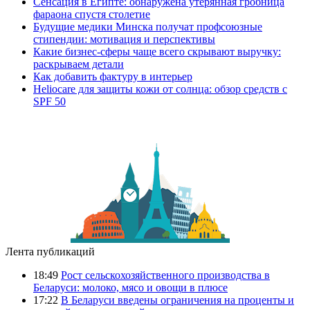
Сенсация в Египте: обнаружена утерянная гробница
фараона спустя столетие
Будущие медики Минска получат профсоюзные
стипендии: мотивация и перспективы
Какие бизнес-сферы чаще всего скрывают выручку:
раскрываем детали
Как добавить фактуру в интерьер
Heliocare для защиты кожи от солнца: обзор средств с
SPF 50
Лента публикаций
18:49
Рост сельскохозяйственного производства в
Беларуси: молоко, мясо и овощи в плюсе
17:22
В Беларуси введены ограничения на проценты и