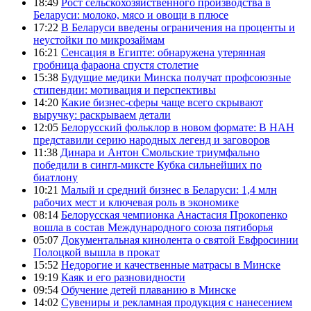
18:49
Рост сельскохозяйственного производства в
Беларуси: молоко, мясо и овощи в плюсе
17:22
В Беларуси введены ограничения на проценты и
неустойки по микрозаймам
16:21
Сенсация в Египте: обнаружена утерянная
гробница фараона спустя столетие
15:38
Будущие медики Минска получат профсоюзные
стипендии: мотивация и перспективы
14:20
Какие бизнес-сферы чаще всего скрывают
выручку: раскрываем детали
12:05
Белорусский фольклор в новом формате: В НАН
представили серию народных легенд и заговоров
11:38
Динара и Антон Смольские триумфально
победили в сингл-миксте Кубка сильнейших по
биатлону
10:21
Малый и средний бизнес в Беларуси: 1,4 млн
рабочих мест и ключевая роль в экономике
08:14
Белорусская чемпионка Анастасия Прокопенко
вошла в состав Международного союза пятиборья
05:07
Документальная кинолента о святой Евфросинии
Полоцкой вышла в прокат
15:52
Недорогие и качественные матрасы в Минске
19:19
Каяк и его разновидности
09:54
Обучение детей плаванию в Минске
14:02
Сувениры и рекламная продукция с нанесением