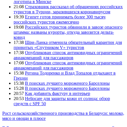
логотипа в Минске
21:08
Страховщик рассказал об обращениях российских
туристов в Турции, заразившихся коронавирусом
19:39
Египет готов принимать более 300 тысяч
российских туристов ежемесячно
19:08
Российских туристов обвинили в завозе опасного
штамма: названы курорты, откуда завозится дельта-
ковид
17:38
Шри-Ланка отменила обязательный карантин для
привитых «Спутником V» туристов
17:38
Опубликован список антиковидных ограничений
авиакомпаний для пассажиров
17:08
Опубликован список антиковидных ограничений
авиакомпаний для пассажиров
15:38
Регина Тодоренко и Влад Топалов отдыхают в
Греции
15:38
В поисках лучшего мороженого Барселоны
15:28
В поисках лучшего мороженого Барселоны
20:57
Как добавить фактуру в интерьер
20:53
Heliocare для защиты кожи от солнца: обзор
средств с SPF 50
Рост сельскохозяйственного производства в Беларуси: молоко,
мясо и овощи в плюсе