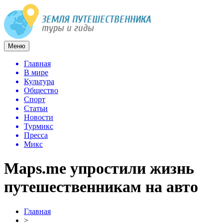
Меню
Главная
В мире
Культура
Общество
Спорт
Статьи
Новости
Турмикс
Пресса
Микс
Maps.me упростили жизнь
путешественникам на авто
Главная
>