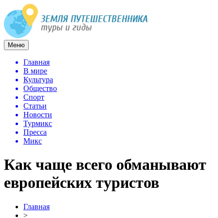
Меню
Главная
В мире
Культура
Общество
Спорт
Статьи
Новости
Турмикс
Пресса
Микс
Как чаще всего обманывают
европейских туристов
Главная
>