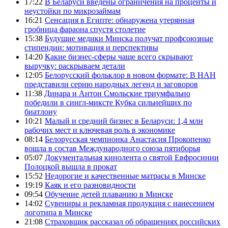
17:22
В Беларуси введены ограничения на проценты и
неустойки по микрозаймам
16:21
Сенсация в Египте: обнаружена утерянная
гробница фараона спустя столетие
15:38
Будущие медики Минска получат профсоюзные
стипендии: мотивация и перспективы
14:20
Какие бизнес-сферы чаще всего скрывают
выручку: раскрываем детали
12:05
Белорусский фольклор в новом формате: В НАН
представили серию народных легенд и заговоров
11:38
Динара и Антон Смольские триумфально
победили в сингл-миксте Кубка сильнейших по
биатлону
10:21
Малый и средний бизнес в Беларуси: 1,4 млн
рабочих мест и ключевая роль в экономике
08:14
Белорусская чемпионка Анастасия Прокопенко
вошла в состав Международного союза пятиборья
05:07
Документальная кинолента о святой Евфросинии
Полоцкой вышла в прокат
15:52
Недорогие и качественные матрасы в Минске
19:19
Каяк и его разновидности
09:54
Обучение детей плаванию в Минске
14:02
Сувениры и рекламная продукция с нанесением
логотипа в Минске
21:08
Страховщик рассказал об обращениях российских