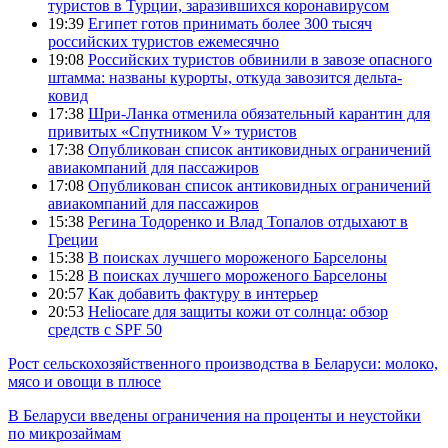
туристов в Турции, заразившихся коронавирусом
19:39
Египет готов принимать более 300 тысяч
российских туристов ежемесячно
19:08
Российских туристов обвинили в завозе опасного
штамма: названы курорты, откуда завозится дельта-
ковид
17:38
Шри-Ланка отменила обязательный карантин для
привитых «Спутником V» туристов
17:38
Опубликован список антиковидных ограничений
авиакомпаний для пассажиров
17:08
Опубликован список антиковидных ограничений
авиакомпаний для пассажиров
15:38
Регина Тодоренко и Влад Топалов отдыхают в
Греции
15:38
В поисках лучшего мороженого Барселоны
15:28
В поисках лучшего мороженого Барселоны
20:57
Как добавить фактуру в интерьер
20:53
Heliocare для защиты кожи от солнца: обзор
средств с SPF 50
Рост сельскохозяйственного производства в Беларуси: молоко,
мясо и овощи в плюсе
В Беларуси введены ограничения на проценты и неустойки
по микрозаймам