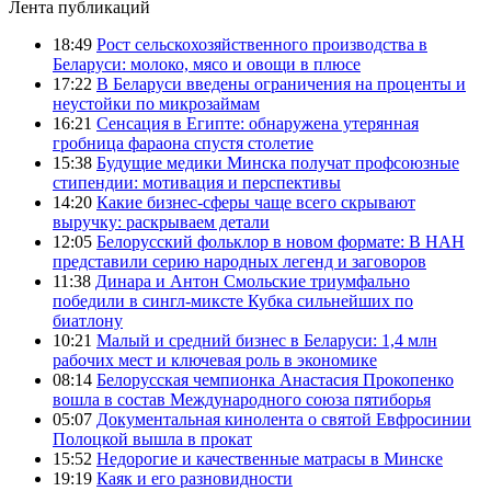
Лента публикаций
18:49
Рост сельскохозяйственного производства в
Беларуси: молоко, мясо и овощи в плюсе
17:22
В Беларуси введены ограничения на проценты и
неустойки по микрозаймам
16:21
Сенсация в Египте: обнаружена утерянная
гробница фараона спустя столетие
15:38
Будущие медики Минска получат профсоюзные
стипендии: мотивация и перспективы
14:20
Какие бизнес-сферы чаще всего скрывают
выручку: раскрываем детали
12:05
Белорусский фольклор в новом формате: В НАН
представили серию народных легенд и заговоров
11:38
Динара и Антон Смольские триумфально
победили в сингл-миксте Кубка сильнейших по
биатлону
10:21
Малый и средний бизнес в Беларуси: 1,4 млн
рабочих мест и ключевая роль в экономике
08:14
Белорусская чемпионка Анастасия Прокопенко
вошла в состав Международного союза пятиборья
05:07
Документальная кинолента о святой Евфросинии
Полоцкой вышла в прокат
15:52
Недорогие и качественные матрасы в Минске
19:19
Каяк и его разновидности