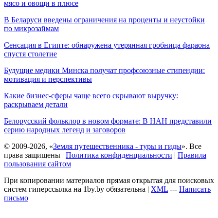
мясо и овощи в плюсе
В Беларуси введены ограничения на проценты и неустойки
по микрозаймам
Сенсация в Египте: обнаружена утерянная гробница фараона
спустя столетие
Будущие медики Минска получат профсоюзные стипендии:
мотивация и перспективы
Какие бизнес-сферы чаще всего скрывают выручку:
раскрываем детали
Белорусский фольклор в новом формате: В НАН представили
серию народных легенд и заговоров
© 2009-2026, «
Земля путешественника - туры и гиды
». Все
права защищены |
Политика конфиденциальности
|
Правила
пользования сайтом
При копировании материалов прямая открытая для поисковых
систем гиперссылка на 1by.by обязательна |
XML
---
Написать
письмо