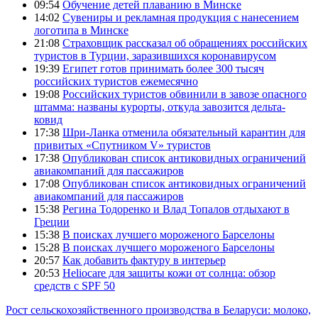
09:54
Обучение детей плаванию в Минске
14:02
Сувениры и рекламная продукция с нанесением
логотипа в Минске
21:08
Страховщик рассказал об обращениях российских
туристов в Турции, заразившихся коронавирусом
19:39
Египет готов принимать более 300 тысяч
российских туристов ежемесячно
19:08
Российских туристов обвинили в завозе опасного
штамма: названы курорты, откуда завозится дельта-
ковид
17:38
Шри-Ланка отменила обязательный карантин для
привитых «Спутником V» туристов
17:38
Опубликован список антиковидных ограничений
авиакомпаний для пассажиров
17:08
Опубликован список антиковидных ограничений
авиакомпаний для пассажиров
15:38
Регина Тодоренко и Влад Топалов отдыхают в
Греции
15:38
В поисках лучшего мороженого Барселоны
15:28
В поисках лучшего мороженого Барселоны
20:57
Как добавить фактуру в интерьер
20:53
Heliocare для защиты кожи от солнца: обзор
средств с SPF 50
Рост сельскохозяйственного производства в Беларуси: молоко,