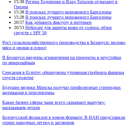
15:38
Регина Тодоренко и Влад Топалов отдыхают в
Греции
15:38
В поисках лучшего мороженого Барселоны
15:28
В поисках лучшего мороженого Барселоны
20:57
Как добавить фактуру в интерьер
20:53
Heliocare для защиты кожи от солнца: обзор
средств с SPF 50
Рост сельскохозяйственного производства в Беларуси: молоко,
мясо и овощи в плюсе
В Беларуси введены ограничения на проценты и неустойки
по микрозаймам
Сенсация в Египте: обнаружена утерянная гробница фараона
спустя столетие
Будущие медики Минска получат профсоюзные стипендии:
мотивация и перспективы
Какие бизнес-сферы чаще всего скрывают выручку:
раскрываем детали
Белорусский фольклор в новом формате: В НАН представили
серию народных легенд и заговоров