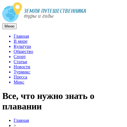
Меню
Главная
В мире
Культура
Общество
Спорт
Статьи
Новости
Турмикс
Пресса
Микс
Все, что нужно знать о
плавании
Главная
>