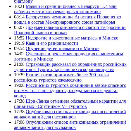
биатлону
10:21
Малый и средний бизнес в Беларуси: 1,4 млн
рабочих мест и ключевая роль в экономике
08:14
Белорусская чемпионка Анастасия Прокопенко
вошла в состав Международного союза пятиборья
05:07
Документальная кинолента о святой Евфросинии
Полоцкой вышла в прокат
15:52
Недорогие и качественные матрасы в Минске
19:19
Каяк и его разновидности
09:54
Обучение детей плаванию в Минске
14:02
Сувениры и рекламная продукция с нанесением
логотипа в Минске
21:08
Страховщик рассказал об обращениях российских
туристов в Турции, заразившихся коронавирусом
19:39
Египет готов принимать более 300 тысяч
российских туристов ежемесячно
19:08
Российских туристов обвинили в завозе опасного
штамма: названы курорты, откуда завозится дельта-
ковид
17:38
Шри-Ланка отменила обязательный карантин для
привитых «Спутником V» туристов
17:38
Опубликован список антиковидных ограничений
авиакомпаний для пассажиров
17:08
Опубликован список антиковидных ограничений
авиакомпаний для пассажиров