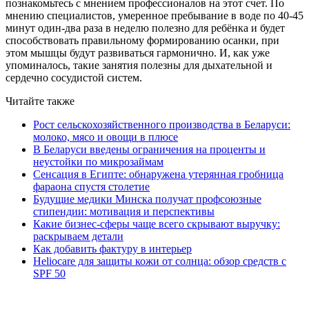
познакомьтесь с мнением профессионалов на этот счет. По
мнению специалистов, умеренное пребывание в воде по 40-45
минут один-два раза в неделю полезно для ребёнка и будет
способствовать правильному формированию осанки, при
этом мышцы будут развиваться гармонично. И, как уже
упоминалось, такие занятия полезны для дыхательной и
сердечно сосудистой систем.
Читайте также
Рост сельскохозяйственного производства в Беларуси:
молоко, мясо и овощи в плюсе
В Беларуси введены ограничения на проценты и
неустойки по микрозаймам
Сенсация в Египте: обнаружена утерянная гробница
фараона спустя столетие
Будущие медики Минска получат профсоюзные
стипендии: мотивация и перспективы
Какие бизнес-сферы чаще всего скрывают выручку:
раскрываем детали
Как добавить фактуру в интерьер
Heliocare для защиты кожи от солнца: обзор средств с
SPF 50