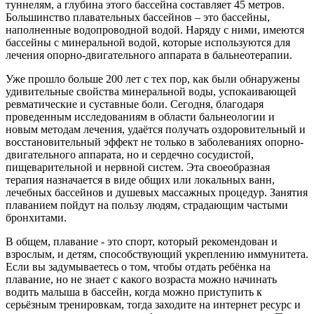
туннелям, а глубина этого бассейна составляет 45 метров.
Большинство плавательных бассейнов – это бассейны,
наполненные водопроводной водой. Наряду с ними, имеются
бассейны с минеральной водой, которые используются для
лечения опорно-двигательного аппарата в бальнеотерапии.
Уже прошло больше 200 лет с тех пор, как были обнаружены
удивительные свойства минеральной воды, успокаивающей
ревматические и суставные боли. Сегодня, благодаря
проведенным исследованиям в области бальнеологии и
новым методам лечения, удаётся получать оздоровительный и
восстановительный эффект не только в заболеваниях опорно-
двигательного аппарата, но и сердечно сосудистой,
пищеварительной и нервной систем. Эта своеобразная
терапия назначается в виде общих или локальных ванн,
лечебных бассейнов и душевых массажных процедур. Занятия
плаванием пойдут на пользу людям, страдающим частыми
бронхитами.
В общем, плавание - это спорт, который рекомендован и
взрослым, и детям, способствующий укреплению иммунитета.
Если вы задумываетесь о том, чтобы отдать ребёнка на
плавание, но не знает с какого возраста можно начинать
водить малыша в бассейн, когда можно приступить к
серьёзным тренировкам, тогда заходите на интернет ресурс и