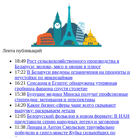
Лента публикаций
18:49
Рост сельскохозяйственного производства в
Беларуси: молоко, мясо и овощи в плюсе
17:22
В Беларуси введены ограничения на проценты и
неустойки по микрозаймам
16:21
Сенсация в Египте: обнаружена утерянная
гробница фараона спустя столетие
15:38
Будущие медики Минска получат профсоюзные
стипендии: мотивация и перспективы
14:20
Какие бизнес-сферы чаще всего скрывают
выручку: раскрываем детали
12:05
Белорусский фольклор в новом формате: В НАН
представили серию народных легенд и заговоров
11:38
Динара и Антон Смольские триумфально
победили в сингл-миксте Кубка сильнейших по