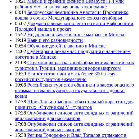
10:21
Малый и средний бизнес в Беларуси: 1,4 млн
рабочих мест и ключевая роль в экономике
08:14
Белорусская чемпионка Анастасия Прокопенко
вошла в состав Международного союза пятиборья
05:07
Документальная кинолента о святой Евфросинии
Полоцкой вышла в прокат
15:52
Недорогие и качественные матрасы в Минске
19:19
Каяк и его разновидности
09:54
Обучение детей плаванию в Минске
14:02
Сувениры и рекламная продукция с нанесением
логотипа в Минске
21:08
Страховщик рассказал об обращениях российских
туристов в Турции, заразившихся коронавирусом
19:39
Египет готов принимать более 300 тысяч
российских туристов ежемесячно
19:08
Российских туристов обвинили в завозе опасного
штамма: названы курорты, откуда завозится дельта-
ковид
17:38
Шри-Ланка отменила обязательный карантин для
привитых «Спутником V» туристов
17:38
Опубликован список антиковидных ограничений
авиакомпаний для пассажиров
17:08
Опубликован список антиковидных ограничений
авиакомпаний для пассажиров
15:38
Регина Тодоренко и Влад Топалов отдыхают в