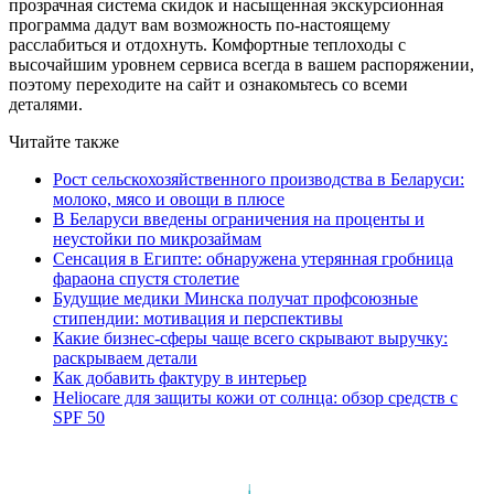
прозрачная система скидок и насыщенная экскурсионная
программа дадут вам возможность по-настоящему
расслабиться и отдохнуть. Комфортные теплоходы с
высочайшим уровнем сервиса всегда в вашем распоряжении,
поэтому переходите на сайт и ознакомьтесь со всеми
деталями.
Читайте также
Рост сельскохозяйственного производства в Беларуси:
молоко, мясо и овощи в плюсе
В Беларуси введены ограничения на проценты и
неустойки по микрозаймам
Сенсация в Египте: обнаружена утерянная гробница
фараона спустя столетие
Будущие медики Минска получат профсоюзные
стипендии: мотивация и перспективы
Какие бизнес-сферы чаще всего скрывают выручку:
раскрываем детали
Как добавить фактуру в интерьер
Heliocare для защиты кожи от солнца: обзор средств с
SPF 50