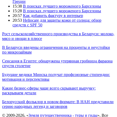
Греции
15:38
В поисках лучшего мороженого Барселоны
15:28
В поисках лучшего мороженого Барселоны
20:57
Как добавить фактуру в интерьер
20:53
Heliocare для защиты кожи от солнца: обзор
средств с SPF 50
Рост сельскохозяйственного производства в Беларуси: молоко,
мясо и овощи в плюсе
В Беларуси введены ограничения на проценты и неустойки
по микрозаймам
Сенсация в Египте: обнаружена утерянная гробница фараона
спустя столетие
Будущие медики Минска получат профсоюзные стипендии:
мотивация и перспективы
Какие бизнес-сферы чаще всего скрывают выручку:
раскрываем детали
Белорусский фольклор в новом формате: В НАН представили
серию народных легенд и заговоров
© 2009-2026, «
Земля путешественника - туры и гиды
». Все