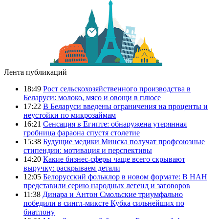
Лента публикаций
18:49
Рост сельскохозяйственного производства в
Беларуси: молоко, мясо и овощи в плюсе
17:22
В Беларуси введены ограничения на проценты и
неустойки по микрозаймам
16:21
Сенсация в Египте: обнаружена утерянная
гробница фараона спустя столетие
15:38
Будущие медики Минска получат профсоюзные
стипендии: мотивация и перспективы
14:20
Какие бизнес-сферы чаще всего скрывают
выручку: раскрываем детали
12:05
Белорусский фольклор в новом формате: В НАН
представили серию народных легенд и заговоров
11:38
Динара и Антон Смольские триумфально
победили в сингл-миксте Кубка сильнейших по
биатлону