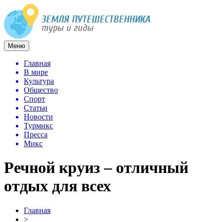
Меню
Главная
В мире
Культура
Общество
Спорт
Статьи
Новости
Турмикс
Пресса
Микс
Речной круиз – отличный
отдых для всех
Главная
>