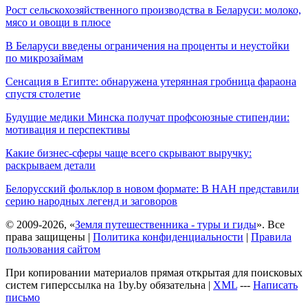
Рост сельскохозяйственного производства в Беларуси: молоко,
мясо и овощи в плюсе
В Беларуси введены ограничения на проценты и неустойки
по микрозаймам
Сенсация в Египте: обнаружена утерянная гробница фараона
спустя столетие
Будущие медики Минска получат профсоюзные стипендии:
мотивация и перспективы
Какие бизнес-сферы чаще всего скрывают выручку:
раскрываем детали
Белорусский фольклор в новом формате: В НАН представили
серию народных легенд и заговоров
© 2009-2026, «
Земля путешественника - туры и гиды
». Все
права защищены |
Политика конфиденциальности
|
Правила
пользования сайтом
При копировании материалов прямая открытая для поисковых
систем гиперссылка на 1by.by обязательна |
XML
---
Написать
письмо