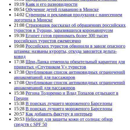
19:19
Каяк и его разновидности
09:54
Обучение детей плаванию в Минске
14:02
Сувениры и рекламная продукция с нанесением
логотипа в Минске
21:08
Страховщик рассказал об обращениях российских
туристов в Турции, заразившихся коронавирусом
19:39
Египет готов принимать более 300 тысяч
российских туристов ежемесячно
19:08
Российских туристов обвинили в завозе опасного
штамма: названы курорты, откуда завозится дельта-
ковид
17:38
Шри-Ланка отменила обязательный карантин для
привитых «Спутником V» туристов
17:38
Опубликован список антиковидных ограничений
авиакомпаний для пассажиров
17:08
Опубликован список антиковидных ограничений
авиакомпаний для пассажиров
15:38
Регина Тодоренко и Влад Топалов отдыхают в
Греции
15:38
В поисках лучшего мороженого Барселоны
15:28
В поисках лучшего мороженого Барселоны
20:57
Как добавить фактуру в интерьер
20:53
Heliocare для защиты кожи от солнца: обзор
средств с SPF 50