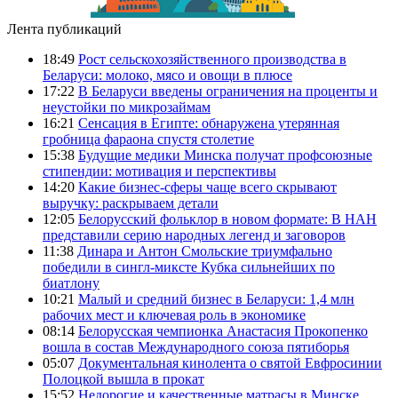
Лента публикаций
18:49
Рост сельскохозяйственного производства в
Беларуси: молоко, мясо и овощи в плюсе
17:22
В Беларуси введены ограничения на проценты и
неустойки по микрозаймам
16:21
Сенсация в Египте: обнаружена утерянная
гробница фараона спустя столетие
15:38
Будущие медики Минска получат профсоюзные
стипендии: мотивация и перспективы
14:20
Какие бизнес-сферы чаще всего скрывают
выручку: раскрываем детали
12:05
Белорусский фольклор в новом формате: В НАН
представили серию народных легенд и заговоров
11:38
Динара и Антон Смольские триумфально
победили в сингл-миксте Кубка сильнейших по
биатлону
10:21
Малый и средний бизнес в Беларуси: 1,4 млн
рабочих мест и ключевая роль в экономике
08:14
Белорусская чемпионка Анастасия Прокопенко
вошла в состав Международного союза пятиборья
05:07
Документальная кинолента о святой Евфросинии
Полоцкой вышла в прокат
15:52
Недорогие и качественные матрасы в Минске