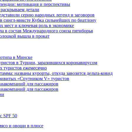
пендии: мотивация и перспективы
 раскрываем детали
дставили серию народных легенд и заговоров
в сингл-миксте Кубка сильнейших по биатлону
их мест и ключевая роль в экономике
ла в состав Международного союза пятиборья
олоцкой вышла в прокат
готипа в Минске
уристов в Турции, заразившихся коронавирусом
их туристов ежемесячно
амма: названы курорты, откуда завозится дельта-ковид
привитых «Спутником V» туристов
виакомпаний для пассажиров
виакомпаний для пассажиров
ии
 с SPF 50
 мясо и овощи в плюсе