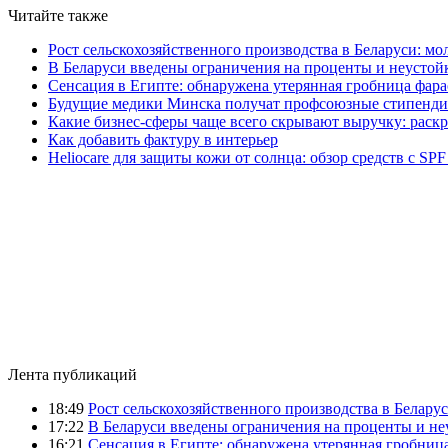
Читайте также
Рост сельскохозяйственного производства в Беларуси: мо
В Беларуси введены ограничения на проценты и неустой
Сенсация в Египте: обнаружена утерянная гробница фара
Будущие медики Минска получат профсоюзные стипенди
Какие бизнес-сферы чаще всего скрывают выручку: раск
Как добавить фактуру в интерьер
Heliocare для защиты кожи от солнца: обзор средств с SPF
Лента публикаций
18:49
Рост сельскохозяйственного производства в Беларус
17:22
В Беларуси введены ограничения на проценты и н
16:21
Сенсация в Египте: обнаружена утерянная гробница