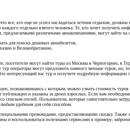
, что все, кто еще не успел насладиться летним отдыхом, должны
й каждого отдельно взятого человека. Те, кто хочет получить 
и, предлагаемыми различными авиакомпаниями, могут зайти на 
ать для поиска дешевых авиабилетов,
Абхазию и Великобританию,
йте, посетители могут найти туры из Москвы в Черногорию, в Ту
оду тур операторы могут предложить намного меньше туров, но, 
райте интересующий вас тур и получите подробную информацию п
 цен, познакомившись с которым, можно узнать стоимость туров в
т публикации и указаны за двоих взрослых. Если вам необходимо
со списком отелей. Пользователи, которые самостоятельно затр
и любым удобным для себя способом.
я специальными промокодами, предоставляющими скидку. Также з
аны и воспользоваться полезными сервисами к примеру: заброни