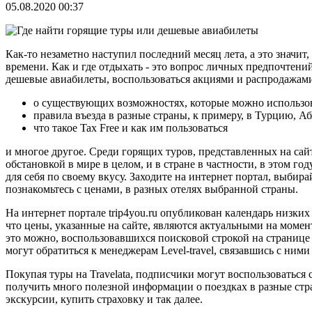
05.08.2020 00:37
Как-то незаметно наступил последний месяц лета, а это значит
времени. Как и где отдыхать - это вопрос личных предпочтени
дешевые авиабилеты, воспользоваться акциями и распродажам
о существующих возможностях, которые можно использов
правила въезда в разные страны, к примеру, в Турцию, 
что такое Tax Free и как им пользоваться
и многое другое. Среди горящих туров, представленных на са
обстановкой в мире в целом, и в стране в частности, в этом г
для себя по своему вкусу. Заходите на интернет портал, выби
познакомьтесь с ценами, в разных отелях выбранной страны.
На интернет портале trip4you.ru опубликован календарь низких
что цены, указанные на сайте, являются актуальными на момен
это можно, воспользовавшихся поисковой строкой на странице 
могут обратиться к менеджерам Level-travel, связавшись с ним
Покупая туры на Travelata, подписчики могут воспользоватьс
получить много полезной информации о поездках в разные стр
экскурсии, купить страховку и так далее.