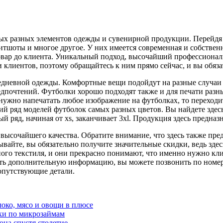
ых разных элементов одежды и сувенирной продукции. Перейдя
витшоты и многое другое. У них имеется современная и собственн
овар до клиента. Уникальный подход, высочайший профессионал
и клиентов, поэтому обращайтесь к ним прямо сейчас, и вы обя
седневной одежды. Комфортные вещи подойдут на разные случаи 
дпочтений. Футболки хорошо подходят также и для печати разны
 нужно напечатать любое изображение на футболках, то переходи
ий ряд моделей футболок самых разных цветов. Вы найдете здесь
 ряд, начиная от xs, заканчивает 3xl. Продукция здесь предназна
высочайшего качества. Обратите внимание, что здесь также пред
вайте, вы обязательно получите значительные скидки, ведь здес
го текстиля, и они прекрасно понимают, что именно нужно клие
ить дополнительную информацию, вы можете позвонить по номеру
опутствующие детали.
локо, мясо и овощи в плюсе
ки по микрозаймам
она спустя столетие