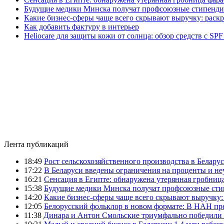
Будущие медики Минска получат профсоюзные стипенди
Какие бизнес-сферы чаще всего скрывают выручку: раск
Как добавить фактуру в интерьер
Heliocare для защиты кожи от солнца: обзор средств с SPF
Лента публикаций
18:49
Рост сельскохозяйственного производства в Беларус
17:22
В Беларуси введены ограничения на проценты и н
16:21
Сенсация в Египте: обнаружена утерянная гробница
15:38
Будущие медики Минска получат профсоюзные сти
14:20
Какие бизнес-сферы чаще всего скрывают выручку:
12:05
Белорусский фольклор в новом формате: В НАН пре
11:38
Динара и Антон Смольские триумфально победили 