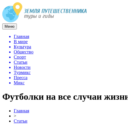
Меню
Главная
В мире
Культура
Общество
Спорт
Статьи
Новости
Турмикс
Пресса
Микс
Футболки на все случаи жизн
Главная
>
Статьи