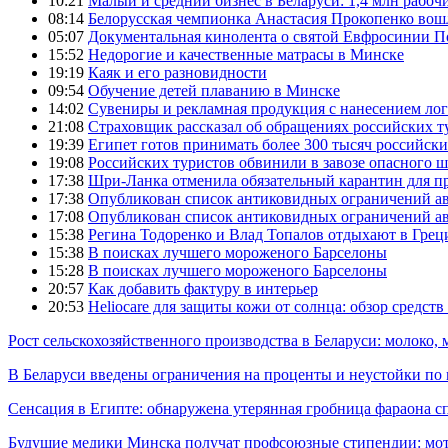
10:21
Малый и средний бизнес в Беларуси: 1,4 млн рабоч
08:14
Белорусская чемпионка Анастасия Прокопенко вош
05:07
Документальная кинолента о святой Евфросинии П
15:52
Недорогие и качественные матрасы в Минске
19:19
Каяк и его разновидности
09:54
Обучение детей плаванию в Минске
14:02
Сувениры и рекламная продукция с нанесением ло
21:08
Страховщик рассказал об обращениях российских т
19:39
Египет готов принимать более 300 тысяч российск
19:08
Российских туристов обвинили в завозе опасного шт
17:38
Шри-Ланка отменила обязательный карантин для 
17:38
Опубликован список антиковидных ограничений а
17:08
Опубликован список антиковидных ограничений а
15:38
Регина Тодоренко и Влад Топалов отдыхают в Грец
15:38
В поисках лучшего мороженого Барселоны
15:28
В поисках лучшего мороженого Барселоны
20:57
Как добавить фактуру в интерьер
20:53
Heliocare для защиты кожи от солнца: обзор средств
Рост сельскохозяйственного производства в Беларуси: молоко,
В Беларуси введены ограничения на проценты и неустойки по
Сенсация в Египте: обнаружена утерянная гробница фараона сп
Будущие медики Минска получат профсоюзные стипендии: мо