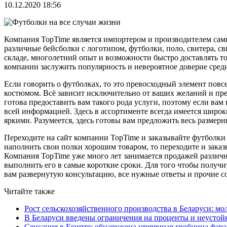
10.12.2020 18:56
Компания TopTime является импортером и производителем сам
различные бейсболки с логотипом, футболки, поло, свитера, с
складе, многолетний опыт и возможности быстро доставлять т
компании заслужить популярность и невероятное доверие сред
Если говорить о футболках, то это превосходный элемент пов
костюмом. Всё зависит исключительно от ваших желаний и пре
готова предоставить вам такого рода услуги, поэтому если вам
всей информацией. Здесь в ассортименте всегда имеется широк
яркими. Разумеется, здесь готовы вам предложить весь размерный
Переходите на сайт компании TopTime и заказывайте футболки 
наполнить свои полки хорошим товаром, то переходите и заказы
Компания TopTime уже много лет занимается продажей различно
выполнить его в самые короткие сроки. Для того чтобы получ
вам развернутую консультацию, все нужные ответы и прочие с
Читайте также
Рост сельскохозяйственного производства в Беларуси: мо
В Беларуси введены ограничения на проценты и неустой
Сенсация в Египте: обнаружена утерянная гробница фара