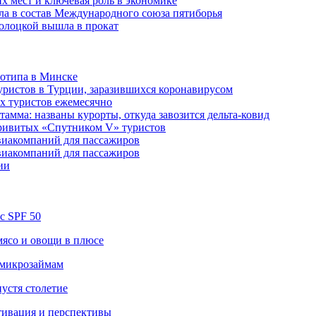
их мест и ключевая роль в экономике
ла в состав Международного союза пятиборья
олоцкой вышла в прокат
готипа в Минске
уристов в Турции, заразившихся коронавирусом
их туристов ежемесячно
амма: названы курорты, откуда завозится дельта-ковид
привитых «Спутником V» туристов
виакомпаний для пассажиров
виакомпаний для пассажиров
ии
 с SPF 50
 мясо и овощи в плюсе
 микрозаймам
устя столетие
тивация и перспективы