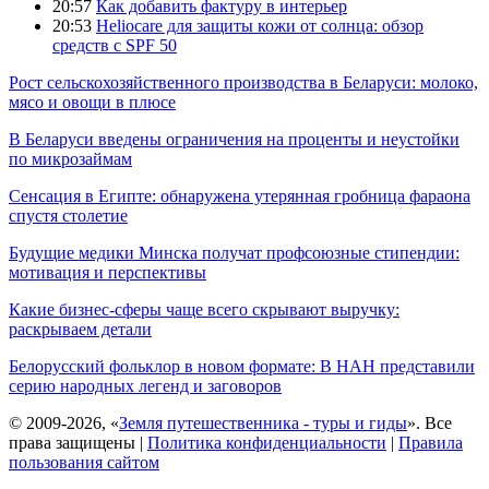
20:57
Как добавить фактуру в интерьер
20:53
Heliocare для защиты кожи от солнца: обзор
средств с SPF 50
Рост сельскохозяйственного производства в Беларуси: молоко,
мясо и овощи в плюсе
В Беларуси введены ограничения на проценты и неустойки
по микрозаймам
Сенсация в Египте: обнаружена утерянная гробница фараона
спустя столетие
Будущие медики Минска получат профсоюзные стипендии:
мотивация и перспективы
Какие бизнес-сферы чаще всего скрывают выручку:
раскрываем детали
Белорусский фольклор в новом формате: В НАН представили
серию народных легенд и заговоров
© 2009-2026, «
Земля путешественника - туры и гиды
». Все
права защищены |
Политика конфиденциальности
|
Правила
пользования сайтом