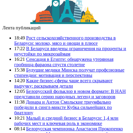
Лента публикаций
18:49
Рост сельскохозяйственного производства в
Беларуси: молоко, мясо и овощи в плюсе
17:22
В Беларуси введены ограничения на проценты и
неустойки по микрозаймам
16:21
Сенсация в Египте: обнаружена утерянная
гробница фараона спустя столетие
15:38
Будущие медики Минска получат профсоюзные
стипендии: мотивация и перспективы
14:20
Какие бизнес-сферы чаще всего скрывают
выручку: раскрываем детали
12:05
Белорусский фольклор в новом формате: В НАН
представили серию народных легенд и заговоров
11:38
Динара и Антон Смольские триумфально
победили в сингл-миксте Кубка сильнейших по
биатлону
10:21
Малый и средний бизнес в Беларуси: 1,4 млн
рабочих мест и ключевая роль в экономике
08:14
Белорусская чемпионка Анастасия Прокопенко