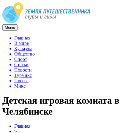
Меню
Главная
В мире
Культура
Общество
Спорт
Статьи
Новости
Турмикс
Пресса
Микс
Детская игровая комната в
Челябинске
Главная
>