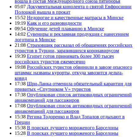
вошла в состав Международного союза пятиборья
05:07
Документальная кинолента о святой Евфросинии
Полоцкой вышла в прокат
15:52
Недорогие и качественные матрасы в Минске
19:19
Каяк и его разновидности
09:54
Обучение детей плаванию в Минске
14:02
Сувениры и рекламная продукция с нанесением
логотипа в Минске
21:08
Страховщик рассказал об обращениях российских
туристов в Турции, заразившихся коронавирусом
19:39
Египет готов принимать более 300 тысяч
российских туристов ежемесячно
19:08
Российских туристов обвинили в завозе опасного
штамма: названы курорты, откуда завозится дельта-
ковид
17:38
Шри-Ланка отменила обязательный карантин для
привитых «Спутником V» туристов
17:38
Опубликован список антиковидных ограничений
авиакомпаний для пассажиров
17:08
Опубликован список антиковидных ограничений
авиакомпаний для пассажиров
15:38
Регина Тодоренко и Влад Топалов отдыхают в
Греции
15:38
В поисках лучшего мороженого Барселоны
15:28
В поисках лучшего мороженого Барселоны