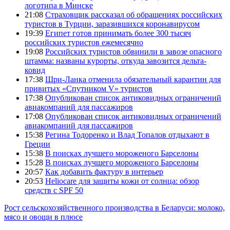
логотипа в Минске
21:08
Страховщик рассказал об обращениях российских
туристов в Турции, заразившихся коронавирусом
19:39
Египет готов принимать более 300 тысяч
российских туристов ежемесячно
19:08
Российских туристов обвинили в завозе опасного
штамма: названы курорты, откуда завозится дельта-
ковид
17:38
Шри-Ланка отменила обязательный карантин для
привитых «Спутником V» туристов
17:38
Опубликован список антиковидных ограничений
авиакомпаний для пассажиров
17:08
Опубликован список антиковидных ограничений
авиакомпаний для пассажиров
15:38
Регина Тодоренко и Влад Топалов отдыхают в
Греции
15:38
В поисках лучшего мороженого Барселоны
15:28
В поисках лучшего мороженого Барселоны
20:57
Как добавить фактуру в интерьер
20:53
Heliocare для защиты кожи от солнца: обзор
средств с SPF 50
Рост сельскохозяйственного производства в Беларуси: молоко,
мясо и овощи в плюсе