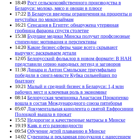
18:49
Рост сельскохозяйственного производства в
Беларуси: молоко, мясо и овощи в плюсе
17:22
В Беларуси введены ограничения на проценты и
неустойки по микрозаймам
16:21
Сенсация в Египте: обнаружена утерянная
гробница фараона спустя столетие
15:38
Будущие медики Минска получат профсоюзные
стипендии: мотивация и перспективы
14:20
Какие бизнес-сферы чаще всего скрывают
выручку: раскрываем детали
12:05
Белорусский фольклор в новом формате: В НАН
представили серию народных легенд и заговоров
11:38
Динара и Антон Смольские триумфально
победили в сингл-миксте Кубка сильнейших по
биатлону
10:21
Малый и средний бизнес в Беларуси: 1,4 млн
рабочих мест и ключевая роль в экономике
08:14
Белорусская чемпионка Анастасия Прокопенко
вошла в состав Международного союза пятиборья
05:07
Документальная кинолента о святой Евфросинии
Полоцкой вышла в прокат
15:52
Недорогие и качественные матрасы в Минске
19:19
Каяк и его разновидности
09:54
Обучение детей плаванию в Минске
14:02
Сувениры и рекламная продукция с нанесением