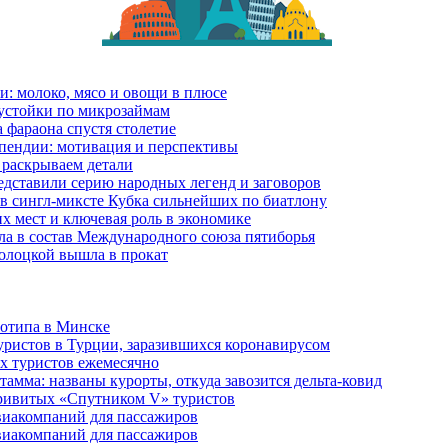
и: молоко, мясо и овощи в плюсе
еустойки по микрозаймам
 фараона спустя столетие
пендии: мотивация и перспективы
 раскрываем детали
дставили серию народных легенд и заговоров
в сингл-миксте Кубка сильнейших по биатлону
их мест и ключевая роль в экономике
ла в состав Международного союза пятиборья
олоцкой вышла в прокат
готипа в Минске
уристов в Турции, заразившихся коронавирусом
их туристов ежемесячно
амма: названы курорты, откуда завозится дельта-ковид
привитых «Спутником V» туристов
виакомпаний для пассажиров
виакомпаний для пассажиров