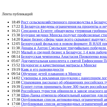
Лента публикаций
18:49
Рост сельскохозяйственного производства в Беларус
17:22
В Беларуси введены ограничения на проценты и н
16:21
Сенсация в Египте: обнаружена утерянная гробница
15:38
Будущие медики Минска получат профсоюзные сти
14:20
Какие бизнес-сферы чаще всего скрывают выручку:
12:05
Белорусский фольклор в новом формате: В НАН пре
11:38
Динара и Антон Смольские триумфально победили 
10:21
Малый и средний бизнес в Беларуси: 1,4 млн рабоч
08:14
Белорусская чемпионка Анастасия Прокопенко вош
05:07
Документальная кинолента о святой Евфросинии П
15:52
Недорогие и качественные матрасы в Минске
19:19
Каяк и его разновидности
09:54
Обучение детей плаванию в Минске
14:02
Сувениры и рекламная продукция с нанесением ло
21:08
Страховщик рассказал об обращениях российских т
19:39
Египет готов принимать более 300 тысяч российск
19:08
Российских туристов обвинили в завозе опасного шт
17:38
Шри-Ланка отменила обязательный карантин для 
17:38
Опубликован список антиковидных ограничений а
17:08
Опубликован список антиковидных ограничений а