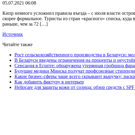
05.07.2021 06:08
Кипр немного усложнил правила въезда – с июля власти остров
скорее формальное. Туристы из стран «красного» списка, куда
раньше, чем за 72 […]
Источник
Читайте также
Рост сельскохозяйственного производства в Беларуси: мо
В Беларуси введены ограничения на проценты и неустой
Сенсация в Египте: обнаружена утерянная гробница фара
Будущие медики Минска получат профсоюзные стипенди
Какие бизнес-сферы чаще всего скрывают выручку: раск
Как добавить фактуру в интерьер
Heliocare для защиты кожи от солнца: обзор средств с SPF