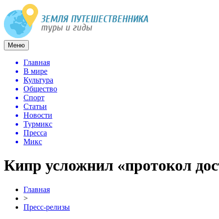
Меню
Главная
В мире
Культура
Общество
Спорт
Статьи
Новости
Турмикс
Пресса
Микс
Кипр усложнил «протокол дос
Главная
>
Пресс-релизы