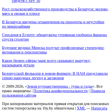
средств с SPF 50
Рост сельскохозяйственного производства в Беларуси: молоко,
мясо и овощи в плюсе
В Беларуси введены ограничения на проценты и неустойки
по микрозаймам
Сенсация в Египте: обнаружена утерянная гробница фараона
спустя столетие
Будущие медики Минска получат профсоюзные стипендии:
мотивация и перспективы
Какие бизнес-сферы чаще всего скрывают выручку:
раскрываем детали
Белорусский фольклор в новом формате: В НАН представили
серию народных легенд и заговоров
© 2009-2026, «
Земля путешественника - туры и гиды
». Все
права защищены |
Политика конфиденциальности
|
Правила
пользования сайтом
При копировании материалов прямая открытая для поисковых
систем гиперссылка на 1by.by обязательна |
XML
---
Написать