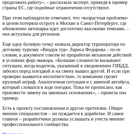
продолжать работу», – рассказала эксперт, приведя в пример
страны ЕС, где подобные ограничения отсутствуют.
При этом наблюдатели отмечают, что «возрастная проблема»
в целом потеряла остроту в Москве и Санкт-Петербурге, где
обновление автопарка идет достаточно высокими темпами, –
она актуальна для регионов.
Еще одну болевую точку назвала директор туроператора по
детскому туризму «Виадук тур» Лариса Федорова – по ее
словам, в документе совсем не проработан механизм действий
в условиях форс-мажора. «Большие сложности вызывают
ситуации, когда водитель, указанный в уведомлении ГИБДД,
заболел перед поездкой и на смену вышел другой. И если при
проверке выявится несоответствие, то компании грозит
крупный штраф. Аналогичная ситуация и с заменой автобуса,
который сломался в ходе поездки. Пока не прописано, как
произвести замену на законных основаниях», – привела она
пример.
Есть к проекту постановления и другие претензии. Общее
мнение специалистов – он нуждается в доработке. И самое
главное – разработчики должны услышать и учесть мнение
профессионального сообщества.