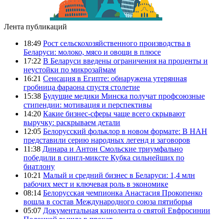
Лента публикаций
18:49
Рост сельскохозяйственного производства в
Беларуси: молоко, мясо и овощи в плюсе
17:22
В Беларуси введены ограничения на проценты и
неустойки по микрозаймам
16:21
Сенсация в Египте: обнаружена утерянная
гробница фараона спустя столетие
15:38
Будущие медики Минска получат профсоюзные
стипендии: мотивация и перспективы
14:20
Какие бизнес-сферы чаще всего скрывают
выручку: раскрываем детали
12:05
Белорусский фольклор в новом формате: В НАН
представили серию народных легенд и заговоров
11:38
Динара и Антон Смольские триумфально
победили в сингл-миксте Кубка сильнейших по
биатлону
10:21
Малый и средний бизнес в Беларуси: 1,4 млн
рабочих мест и ключевая роль в экономике
08:14
Белорусская чемпионка Анастасия Прокопенко
вошла в состав Международного союза пятиборья
05:07
Документальная кинолента о святой Евфросинии