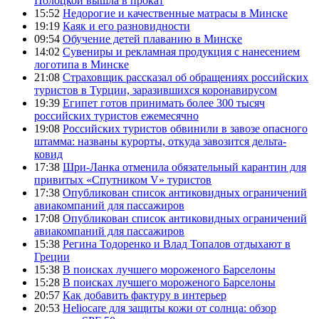
Полоцкой вышла в прокат
15:52
Недорогие и качественные матрасы в Минске
19:19
Каяк и его разновидности
09:54
Обучение детей плаванию в Минске
14:02
Сувениры и рекламная продукция с нанесением
логотипа в Минске
21:08
Страховщик рассказал об обращениях российских
туристов в Турции, заразившихся коронавирусом
19:39
Египет готов принимать более 300 тысяч
российских туристов ежемесячно
19:08
Российских туристов обвинили в завозе опасного
штамма: названы курорты, откуда завозится дельта-
ковид
17:38
Шри-Ланка отменила обязательный карантин для
привитых «Спутником V» туристов
17:38
Опубликован список антиковидных ограничений
авиакомпаний для пассажиров
17:08
Опубликован список антиковидных ограничений
авиакомпаний для пассажиров
15:38
Регина Тодоренко и Влад Топалов отдыхают в
Греции
15:38
В поисках лучшего мороженого Барселоны
15:28
В поисках лучшего мороженого Барселоны
20:57
Как добавить фактуру в интерьер
20:53
Heliocare для защиты кожи от солнца: обзор