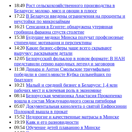
18:49
Рост сельскохозяйственного производства в
Беларуси: молоко, мясо и овощи в плюсе
17:22
В Беларуси введены ограничения на проценты и
неустойки по микрозаймам
16:21
Сенсация в Египте: обнаружена утерянная
гробница фараона спустя столетие
15:38
Будущие медики Минска получат профсоюзные
стипендии: мотивация и перспективы
14:20
Какие бизнес-сферы чаще всего скрывают
выручку: раскрываем детали
12:05
Белорусский фольклор в новом формате: В НАН
представили серию народных легенд и заговоров
11:38
Динара и Антон Смольские триумфально
победили в сингл-миксте Кубка сильнейших по
биатлону
10:21
Малый и средний бизнес в Беларуси: 1,4 млн
рабочих мест и ключевая роль в экономике
08:14
Белорусская чемпионка Анастасия Прокопенко
вошла в состав Международного союза пятиборья
05:07
Документальная кинолента о святой Евфросинии
Полоцкой вышла в прокат
15:52
Недорогие и качественные матрасы в Минске
19:19
Каяк и его разновидности
09:54
Обучение детей плаванию в Минске