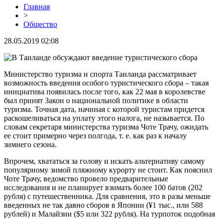
Главная
>
Общество
28.05.2019 02:08
Министерство туризма и спорта Таиланда рассматривает
возможность введения особого туристического сбора – такая
инициатива появилась после того, как 22 мая в королевстве
был принят Закон о национальной политике в области
туризма. Точная дата, начиная с которой туристам придется
раскошеливаться на уплату этого налога, не называется. По
словам секретаря министерства туризма Чоте Трачу, ожидать
ее стоит примерно через полгода, т. е. как раз к началу
зимнего сезона.
Впрочем, хвататься за голову и искать альтернативу самому
популярному зимой пляжному курорту не стоит. Как пояснил
Чоте Трачу, ведомство провело предварительные
исследования и не планирует взимать более 100 батов (202
рубля) с путешественника. Для сравнения, это в разы меньше
введенных не так давно сборов в Японии (¥1 тыс., или 588
рублей) и Малайзии ($5 или 322 рубля). На турпоток подобная