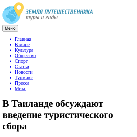
Меню
Главная
В мире
Культура
Общество
Спорт
Статьи
Новости
Турмикс
Пресса
Микс
В Таиланде обсуждают
введение туристического
сбора