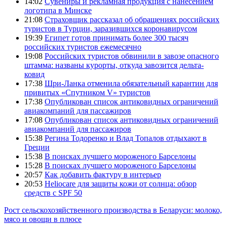
14:02
Сувениры и рекламная продукция с нанесением
логотипа в Минске
21:08
Страховщик рассказал об обращениях российских
туристов в Турции, заразившихся коронавирусом
19:39
Египет готов принимать более 300 тысяч
российских туристов ежемесячно
19:08
Российских туристов обвинили в завозе опасного
штамма: названы курорты, откуда завозится дельта-
ковид
17:38
Шри-Ланка отменила обязательный карантин для
привитых «Спутником V» туристов
17:38
Опубликован список антиковидных ограничений
авиакомпаний для пассажиров
17:08
Опубликован список антиковидных ограничений
авиакомпаний для пассажиров
15:38
Регина Тодоренко и Влад Топалов отдыхают в
Греции
15:38
В поисках лучшего мороженого Барселоны
15:28
В поисках лучшего мороженого Барселоны
20:57
Как добавить фактуру в интерьер
20:53
Heliocare для защиты кожи от солнца: обзор
средств с SPF 50
Рост сельскохозяйственного производства в Беларуси: молоко,
мясо и овощи в плюсе