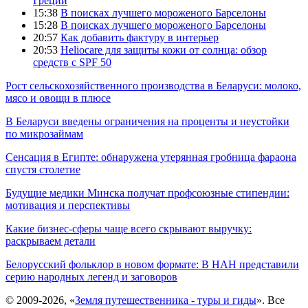
Греции
15:38
В поисках лучшего мороженого Барселоны
15:28
В поисках лучшего мороженого Барселоны
20:57
Как добавить фактуру в интерьер
20:53
Heliocare для защиты кожи от солнца: обзор
средств с SPF 50
Рост сельскохозяйственного производства в Беларуси: молоко,
мясо и овощи в плюсе
В Беларуси введены ограничения на проценты и неустойки
по микрозаймам
Сенсация в Египте: обнаружена утерянная гробница фараона
спустя столетие
Будущие медики Минска получат профсоюзные стипендии:
мотивация и перспективы
Какие бизнес-сферы чаще всего скрывают выручку:
раскрываем детали
Белорусский фольклор в новом формате: В НАН представили
серию народных легенд и заговоров
© 2009-2026, «
Земля путешественника - туры и гиды
». Все