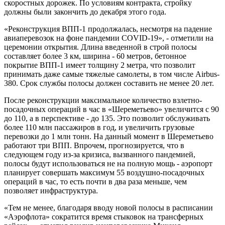
скоростных дорожек. По условиям контракта, стройку
должны были закончить до декабря этого года.
«Реконструкция ВПП-1 продолжалась, несмотря на падение
авиаперевозок на фоне пандемии COVID-19», - отметили на
церемонии открытия. Длина введенной в строй полосы
составляет более 3 км, ширина - 60 метров, бетонное
покрытие ВПП-1 имеет толщину 2 метра, что позволит
принимать даже самые тяжелые самолеты, в том числе Airbus-
380. Срок службы полосы должен составить не менее 20 лет.
После реконструкции максимальное количество взлетно-
посадочных операций в час в «Шереметьево» увеличится с 90
до 110, а в перспективе - до 135. Это позволит обслуживать
более 110 млн пассажиров в год, и увеличить грузовые
перевозки до 1 млн тонн. На данный момент в Шереметьево
работают три ВПП. Впрочем, прогнозируется, что в
следующем году из-за кризиса, вызванного пандемией,
полосы будут использоваться не на полную мощь - аэропорт
планирует совершать максимум 55 воздушно-посадочных
операций в час, то есть почти в два раза меньше, чем
позволяет инфраструктура.
«Тем не менее, благодаря вводу новой полосы в расписании
«Аэрофлота» сократится время стыковок на трансферных