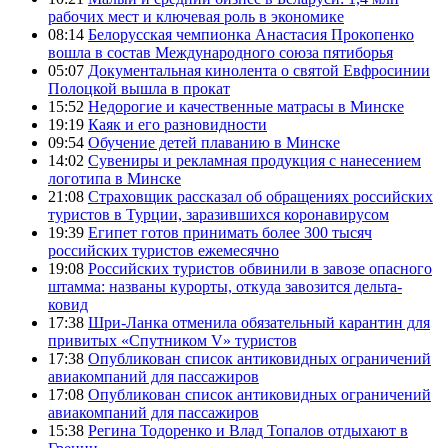
рабочих мест и ключевая роль в экономике
08:14
Белорусская чемпионка Анастасия Прокопенко
вошла в состав Международного союза пятиборья
05:07
Документальная кинолента о святой Евфросинии
Полоцкой вышла в прокат
15:52
Недорогие и качественные матрасы в Минске
19:19
Каяк и его разновидности
09:54
Обучение детей плаванию в Минске
14:02
Сувениры и рекламная продукция с нанесением
логотипа в Минске
21:08
Страховщик рассказал об обращениях российских
туристов в Турции, заразившихся коронавирусом
19:39
Египет готов принимать более 300 тысяч
российских туристов ежемесячно
19:08
Российских туристов обвинили в завозе опасного
штамма: названы курорты, откуда завозится дельта-
ковид
17:38
Шри-Ланка отменила обязательный карантин для
привитых «Спутником V» туристов
17:38
Опубликован список антиковидных ограничений
авиакомпаний для пассажиров
17:08
Опубликован список антиковидных ограничений
авиакомпаний для пассажиров
15:38
Регина Тодоренко и Влад Топалов отдыхают в