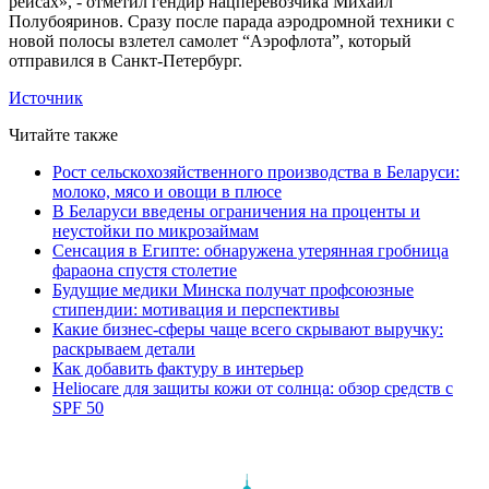
рейсах», - отметил гендир нацперевозчика Михаил
Полубояринов. Сразу после парада аэродромной техники с
новой полосы взлетел самолет “Аэрофлота”, который
отправился в Санкт-Петербург.
Источник
Читайте также
Рост сельскохозяйственного производства в Беларуси:
молоко, мясо и овощи в плюсе
В Беларуси введены ограничения на проценты и
неустойки по микрозаймам
Сенсация в Египте: обнаружена утерянная гробница
фараона спустя столетие
Будущие медики Минска получат профсоюзные
стипендии: мотивация и перспективы
Какие бизнес-сферы чаще всего скрывают выручку:
раскрываем детали
Как добавить фактуру в интерьер
Heliocare для защиты кожи от солнца: обзор средств с
SPF 50