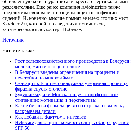
обновленную конфигурацию авиакресел с вертикальными
разделителями. Еще ранее компания Aviointeriors также
предложила свой вариант защищающих от инфекции
сидений. И, конечно, многие помнят ее идею стоячих мест
Skyrider 2.0, которой, по сведениям источников,
заинтересовался лоукостер «Победа».
Источник
Читайте также
Рост сельскохозяйственного производства в Беларуси:
молоко, мясо и овощи в плюсе
В Беларуси введены ограничения на проценты и
неустойки по микрозаймам
Сенсация в Египте: обнаружена утерянная гробница
фараона спустя столетие
Будущие медики Минска получат профсоюзные
стипендии: мотивация и перспективы
Какие бизнес-сферы чаще всего скрывают выручку:
раскрываем детали
Как добавить фактуру в интерьер
Heliocare для защиты кожи от солнца: обзор средств с
SPF 50