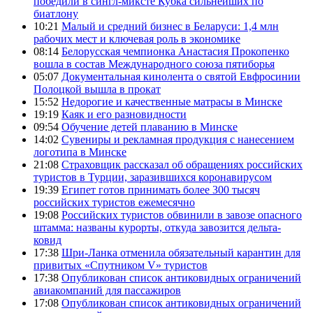
победили в сингл-миксте Кубка сильнейших по
биатлону
10:21
Малый и средний бизнес в Беларуси: 1,4 млн
рабочих мест и ключевая роль в экономике
08:14
Белорусская чемпионка Анастасия Прокопенко
вошла в состав Международного союза пятиборья
05:07
Документальная кинолента о святой Евфросинии
Полоцкой вышла в прокат
15:52
Недорогие и качественные матрасы в Минске
19:19
Каяк и его разновидности
09:54
Обучение детей плаванию в Минске
14:02
Сувениры и рекламная продукция с нанесением
логотипа в Минске
21:08
Страховщик рассказал об обращениях российских
туристов в Турции, заразившихся коронавирусом
19:39
Египет готов принимать более 300 тысяч
российских туристов ежемесячно
19:08
Российских туристов обвинили в завозе опасного
штамма: названы курорты, откуда завозится дельта-
ковид
17:38
Шри-Ланка отменила обязательный карантин для
привитых «Спутником V» туристов
17:38
Опубликован список антиковидных ограничений
авиакомпаний для пассажиров
17:08
Опубликован список антиковидных ограничений