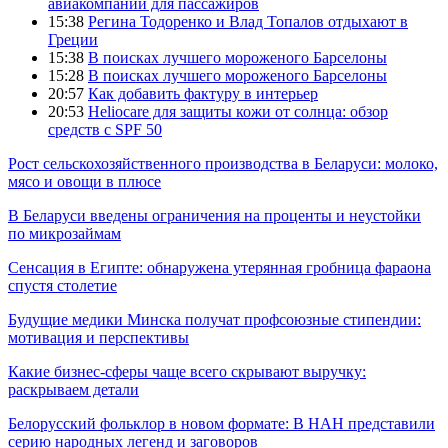
авиакомпаний для пассажиров
15:38
Регина Тодоренко и Влад Топалов отдыхают в
Греции
15:38
В поисках лучшего мороженого Барселоны
15:28
В поисках лучшего мороженого Барселоны
20:57
Как добавить фактуру в интерьер
20:53
Heliocare для защиты кожи от солнца: обзор
средств с SPF 50
Рост сельскохозяйственного производства в Беларуси: молоко,
мясо и овощи в плюсе
В Беларуси введены ограничения на проценты и неустойки
по микрозаймам
Сенсация в Египте: обнаружена утерянная гробница фараона
спустя столетие
Будущие медики Минска получат профсоюзные стипендии:
мотивация и перспективы
Какие бизнес-сферы чаще всего скрывают выручку:
раскрываем детали
Белорусский фольклор в новом формате: В НАН представили
серию народных легенд и заговоров