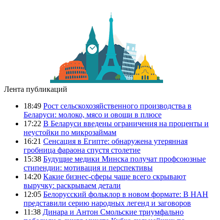
Лента публикаций
18:49
Рост сельскохозяйственного производства в
Беларуси: молоко, мясо и овощи в плюсе
17:22
В Беларуси введены ограничения на проценты и
неустойки по микрозаймам
16:21
Сенсация в Египте: обнаружена утерянная
гробница фараона спустя столетие
15:38
Будущие медики Минска получат профсоюзные
стипендии: мотивация и перспективы
14:20
Какие бизнес-сферы чаще всего скрывают
выручку: раскрываем детали
12:05
Белорусский фольклор в новом формате: В НАН
представили серию народных легенд и заговоров
11:38
Динара и Антон Смольские триумфально