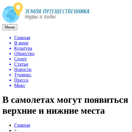
Меню
Главная
В мире
Культура
Общество
Спорт
Статьи
Новости
Турмикс
Пресса
Микс
В самолетах могут появиться
верхние и нижние места
Главная
>