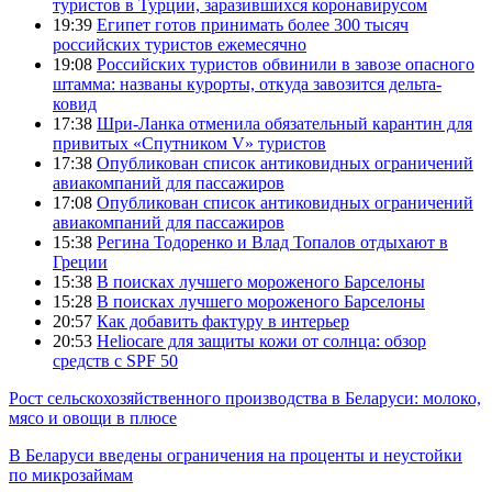
туристов в Турции, заразившихся коронавирусом
19:39
Египет готов принимать более 300 тысяч
российских туристов ежемесячно
19:08
Российских туристов обвинили в завозе опасного
штамма: названы курорты, откуда завозится дельта-
ковид
17:38
Шри-Ланка отменила обязательный карантин для
привитых «Спутником V» туристов
17:38
Опубликован список антиковидных ограничений
авиакомпаний для пассажиров
17:08
Опубликован список антиковидных ограничений
авиакомпаний для пассажиров
15:38
Регина Тодоренко и Влад Топалов отдыхают в
Греции
15:38
В поисках лучшего мороженого Барселоны
15:28
В поисках лучшего мороженого Барселоны
20:57
Как добавить фактуру в интерьер
20:53
Heliocare для защиты кожи от солнца: обзор
средств с SPF 50
Рост сельскохозяйственного производства в Беларуси: молоко,
мясо и овощи в плюсе
В Беларуси введены ограничения на проценты и неустойки
по микрозаймам