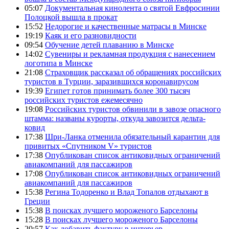
05:07
Документальная кинолента о святой Евфросинии
Полоцкой вышла в прокат
15:52
Недорогие и качественные матрасы в Минске
19:19
Каяк и его разновидности
09:54
Обучение детей плаванию в Минске
14:02
Сувениры и рекламная продукция с нанесением
логотипа в Минске
21:08
Страховщик рассказал об обращениях российских
туристов в Турции, заразившихся коронавирусом
19:39
Египет готов принимать более 300 тысяч
российских туристов ежемесячно
19:08
Российских туристов обвинили в завозе опасного
штамма: названы курорты, откуда завозится дельта-
ковид
17:38
Шри-Ланка отменила обязательный карантин для
привитых «Спутником V» туристов
17:38
Опубликован список антиковидных ограничений
авиакомпаний для пассажиров
17:08
Опубликован список антиковидных ограничений
авиакомпаний для пассажиров
15:38
Регина Тодоренко и Влад Топалов отдыхают в
Греции
15:38
В поисках лучшего мороженого Барселоны
15:28
В поисках лучшего мороженого Барселоны
20:57
Как добавить фактуру в интерьер