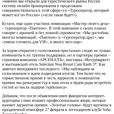
«именно мы открыли для туристического рынка России
систему онлайн-бронирования и продолжаем
совершенствоваться в этой сфере») и «Туроператор, который
может всё по России» («если такая будет»).
Кстати, еще один участник номинации «Мастер своего дела»
– туроператор «Пантеон». В этой компании о своих планах
говорят с иронией и без ложной скромности: «Мы достойны
многих номинаций. «Пантеон» и «туроператор-друг», мы
«умеем готовить для VIP», и много чего еще».
За ходом открытого голосования пристально следят не только
номинанты и их группы поддержки, но и партнеры премии –
страховая компания «АРСЕНАЛЪ», выставка «Интурмаркет»
и вьетнамский отель Selectum Noa Resort Cam Ranh 5*. Как
заметил менеджмент последнего: «Мы наблюдаем за
голосованием и ждем подведения итогов. Тем более что на
торжественном приеме в честь лауреатов и номинантов
премии мы разыграем тур в наш отель и будем рады встретить
гостей из числа лидеров турбизнеса».
Добавим, что после объявления имен фаворитов интернет-
аудитории слово возьмет профессиональное жюри, которое
назовет лауреатов премии. «Золотые головы» будут вручены в
праздничной атмосфере 27 февраля в легендарном клубе Soho