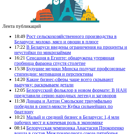
Лента публикаций
18:49
Рост сельскохозяйственного производства в
Беларуси: молоко, мясо и овощи в плюсе
17:22
В Беларуси введены ограничения на проценты и
неустойки по микрозаймам
16:21
Сенсация в Египте: обнаружена утерянная
гробница фараона спустя столетие
15:38
Будущие медики Минска получат профсоюзные
стипендии: мотивация и перспективы
14:20
Какие бизнес-сферы чаще всего скрывают
выручку: раскрываем детали
12:05
Белорусский фольклор в новом формате: В НАН
представили серию народных легенд и заговоров
11:38
Динара и Антон Смольские триумфально
победили в сингл-миксте Кубка сильнейших по
биатлону
10:21
Малый и средний бизнес в Беларуси: 1,4 млн
рабочих мест и ключевая роль в экономике
08:14
Белорусская чемпионка Анастасия Прокопенко
вошла в состав Международного союза пятиборья