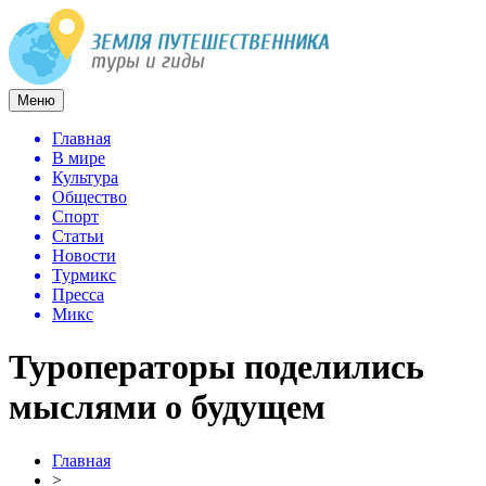
Меню
Главная
В мире
Культура
Общество
Спорт
Статьи
Новости
Турмикс
Пресса
Микс
Туроператоры поделились
мыслями о будущем
Главная
>