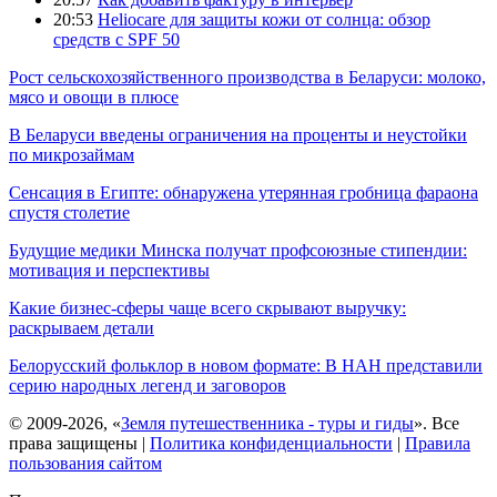
20:53
Heliocare для защиты кожи от солнца: обзор
средств с SPF 50
Рост сельскохозяйственного производства в Беларуси: молоко,
мясо и овощи в плюсе
В Беларуси введены ограничения на проценты и неустойки
по микрозаймам
Сенсация в Египте: обнаружена утерянная гробница фараона
спустя столетие
Будущие медики Минска получат профсоюзные стипендии:
мотивация и перспективы
Какие бизнес-сферы чаще всего скрывают выручку:
раскрываем детали
Белорусский фольклор в новом формате: В НАН представили
серию народных легенд и заговоров
© 2009-2026, «
Земля путешественника - туры и гиды
». Все
права защищены |
Политика конфиденциальности
|
Правила
пользования сайтом