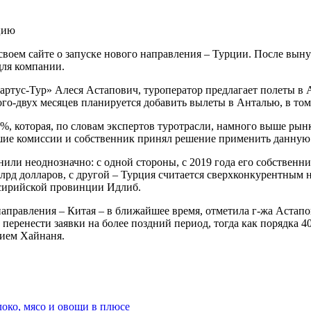
 своем сайте о запуске нового направления – Турции. После вын
для компании.
тус-Тур» Алеся Астапович, туроператор предлагает полеты в Ала
о-двух месяцев планируется добавить вылеты в Анталью, в том 
, которая, по словам экспертов туротрасли, намного выше рынк
ьшие комиссии и собственник принял решение применить данную
или неоднозначно: с одной стороны, с 2019 года его собственн
,5 млрд долларов, с другой – Турция считается сверхконкурентны
 сирийской провинции Идлиб.
аправления – Китая – в ближайшее время, отметила г-жа Астапов
еренести заявки на более поздний период, тогда как порядка 4
нием Хайнаня.
локо, мясо и овощи в плюсе