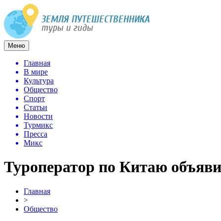
Меню
Главная
В мире
Культура
Общество
Спорт
Статьи
Новости
Турмикс
Пресса
Микс
Туроператор по Китаю объяви
Главная
>
Общество