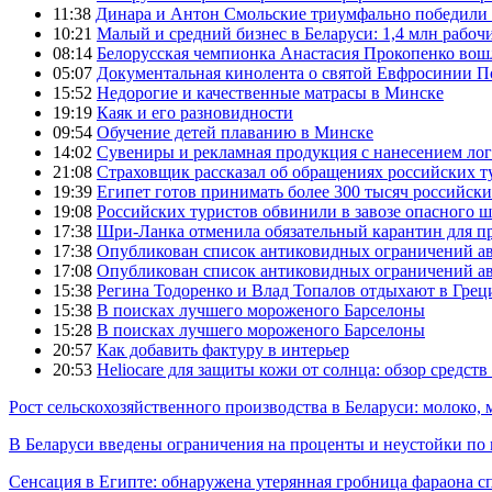
11:38
Динара и Антон Смольские триумфально победили 
10:21
Малый и средний бизнес в Беларуси: 1,4 млн рабоч
08:14
Белорусская чемпионка Анастасия Прокопенко вош
05:07
Документальная кинолента о святой Евфросинии П
15:52
Недорогие и качественные матрасы в Минске
19:19
Каяк и его разновидности
09:54
Обучение детей плаванию в Минске
14:02
Сувениры и рекламная продукция с нанесением ло
21:08
Страховщик рассказал об обращениях российских т
19:39
Египет готов принимать более 300 тысяч российск
19:08
Российских туристов обвинили в завозе опасного шт
17:38
Шри-Ланка отменила обязательный карантин для 
17:38
Опубликован список антиковидных ограничений а
17:08
Опубликован список антиковидных ограничений а
15:38
Регина Тодоренко и Влад Топалов отдыхают в Грец
15:38
В поисках лучшего мороженого Барселоны
15:28
В поисках лучшего мороженого Барселоны
20:57
Как добавить фактуру в интерьер
20:53
Heliocare для защиты кожи от солнца: обзор средств
Рост сельскохозяйственного производства в Беларуси: молоко,
В Беларуси введены ограничения на проценты и неустойки по
Сенсация в Египте: обнаружена утерянная гробница фараона сп