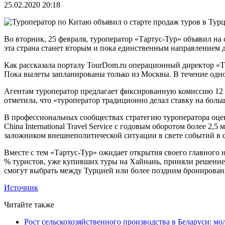
25.02.2020 20:18
Во вторник, 25 февраля, туроператор «Тартус-Тур» объявил на
эта страна станет вторым и пока единственным направлением 
Как рассказала порталу TourDom.ru операционный директор «Тар
Пока вылеты запланированы только из Москвы. В течение одног
Агентам туроператор предлагает фиксированную комиссию 12 %
отметила, что «туроператор традиционно делал ставку на бол
В профессиональных сообществах стратегию туроператора оцен
China International Travel Service с годовым оборотом более 2
заложником внешнеполитической ситуации в свете событий в
Вместе с тем «Тартус-Тур» ожидает открытия своего главного н
% туристов, уже купивших туры на Хайнань, приняли решение п
смогут выбрать между Турцией или более поздним бронирова
Источник
Читайте также
Рост сельскохозяйственного производства в Беларуси: мо