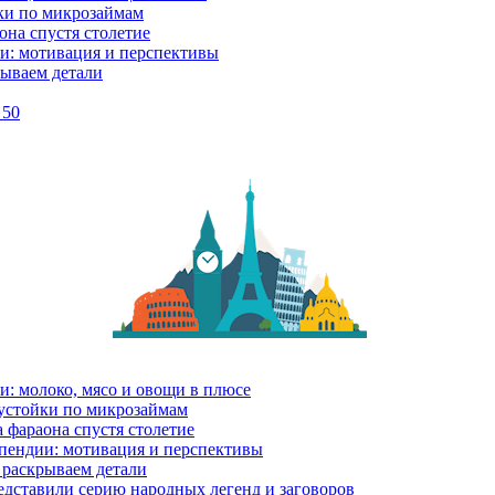
ки по микрозаймам
она спустя столетие
и: мотивация и перспективы
рываем детали
 50
и: молоко, мясо и овощи в плюсе
еустойки по микрозаймам
 фараона спустя столетие
пендии: мотивация и перспективы
 раскрываем детали
дставили серию народных легенд и заговоров