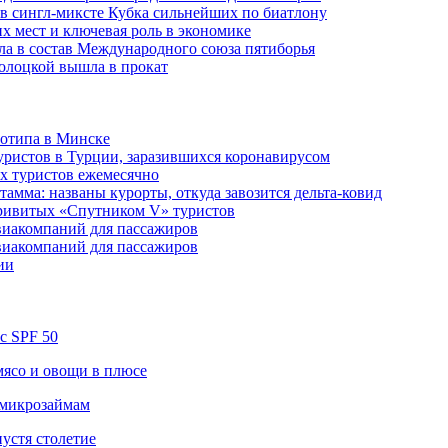
в сингл-миксте Кубка сильнейших по биатлону
их мест и ключевая роль в экономике
ла в состав Международного союза пятиборья
олоцкой вышла в прокат
готипа в Минске
уристов в Турции, заразившихся коронавирусом
их туристов ежемесячно
амма: названы курорты, откуда завозится дельта-ковид
привитых «Спутником V» туристов
виакомпаний для пассажиров
виакомпаний для пассажиров
ии
 с SPF 50
 мясо и овощи в плюсе
 микрозаймам
устя столетие