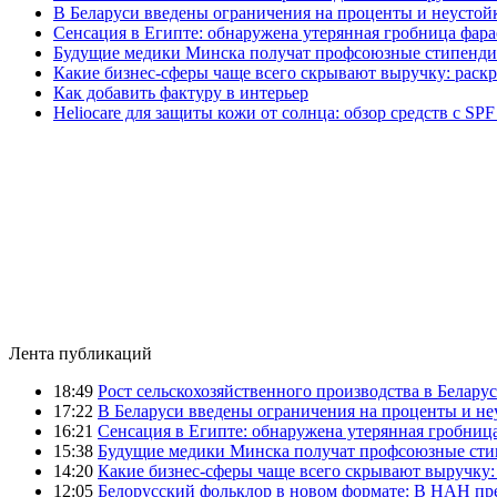
В Беларуси введены ограничения на проценты и неустой
Сенсация в Египте: обнаружена утерянная гробница фара
Будущие медики Минска получат профсоюзные стипенди
Какие бизнес-сферы чаще всего скрывают выручку: раск
Как добавить фактуру в интерьер
Heliocare для защиты кожи от солнца: обзор средств с SPF
Лента публикаций
18:49
Рост сельскохозяйственного производства в Беларус
17:22
В Беларуси введены ограничения на проценты и н
16:21
Сенсация в Египте: обнаружена утерянная гробница
15:38
Будущие медики Минска получат профсоюзные сти
14:20
Какие бизнес-сферы чаще всего скрывают выручку:
12:05
Белорусский фольклор в новом формате: В НАН пре