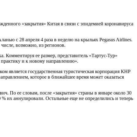
ужденного «закрытия» Китая в связи с эпидемией коронавируса
нью с 28 апреля 4 раза в неделю на крыльях Pegasus Airlines.
числе, возможно, из регионов.
а. Комментируя ее размер, представитель «Тартус-Тур»
 практику и к новому направлению».
иком является государственная туристическая корпорация КНР
м направлением, которое в ближайшее время может оказаться
ич. По ее словам, после «закрытия» страны в январе около 30
0 % их аннулировали. Остальные еще не определились и теперь