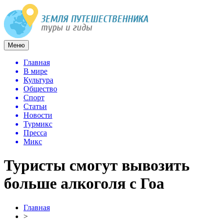
Меню
Главная
В мире
Культура
Общество
Спорт
Статьи
Новости
Турмикс
Пресса
Микс
Туристы смогут вывозить
больше алкоголя с Гоа
Главная
>