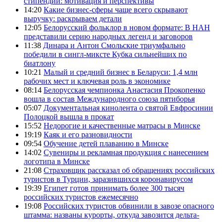
стипендии: мотивация и перспективы
14:20
Какие бизнес-сферы чаще всего скрывают
выручку: раскрываем детали
12:05
Белорусский фольклор в новом формате: В НАН
представили серию народных легенд и заговоров
11:38
Динара и Антон Смольские триумфально
победили в сингл-миксте Кубка сильнейших по
биатлону
10:21
Малый и средний бизнес в Беларуси: 1,4 млн
рабочих мест и ключевая роль в экономике
08:14
Белорусская чемпионка Анастасия Прокопенко
вошла в состав Международного союза пятиборья
05:07
Документальная кинолента о святой Евфросинии
Полоцкой вышла в прокат
15:52
Недорогие и качественные матрасы в Минске
19:19
Каяк и его разновидности
09:54
Обучение детей плаванию в Минске
14:02
Сувениры и рекламная продукция с нанесением
логотипа в Минске
21:08
Страховщик рассказал об обращениях российских
туристов в Турции, заразившихся коронавирусом
19:39
Египет готов принимать более 300 тысяч
российских туристов ежемесячно
19:08
Российских туристов обвинили в завозе опасного
штамма: названы курорты, откуда завозится дельта-