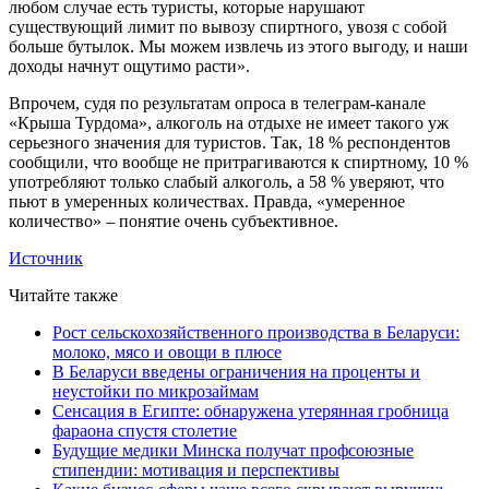
любом случае есть туристы, которые нарушают
существующий лимит по вывозу спиртного, увозя с собой
больше бутылок. Мы можем извлечь из этого выгоду, и наши
доходы начнут ощутимо расти».
Впрочем, судя по результатам опроса в телеграм-канале
«Крыша Турдома», алкоголь на отдыхе не имеет такого уж
серьезного значения для туристов. Так, 18 % респондентов
сообщили, что вообще не притрагиваются к спиртному, 10 %
употребляют только слабый алкоголь, а 58 % уверяют, что
пьют в умеренных количествах. Правда, «умеренное
количество» – понятие очень субъективное.
Источник
Читайте также
Рост сельскохозяйственного производства в Беларуси:
молоко, мясо и овощи в плюсе
В Беларуси введены ограничения на проценты и
неустойки по микрозаймам
Сенсация в Египте: обнаружена утерянная гробница
фараона спустя столетие
Будущие медики Минска получат профсоюзные
стипендии: мотивация и перспективы