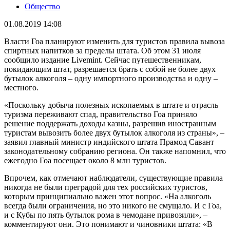
Общество
01.08.2019 14:08
Власти Гоа планируют изменить для туристов правила вывоза
спиртных напитков за пределы штата. Об этом 31 июля
сообщило издание Livemint. Сейчас путешественникам,
покидающим штат, разрешается брать с собой не более двух
бутылок алкоголя – одну импортного производства и одну –
местного.
«Поскольку добыча полезных ископаемых в штате и отрасль
туризма переживают спад, правительство Гоа приняло
решение поддержать доходы казны, разрешив иностранным
туристам вывозить более двух бутылок алкоголя из страны», –
заявил главный министр индийского штата Прамод Савант
законодательному собранию региона. Он также напомнил, что
ежегодно Гоа посещает около 8 млн туристов.
Впрочем, как отмечают наблюдатели, существующие правила
никогда не были преградой для тех российских туристов,
которым принципиально важен этот вопрос. «На алкоголь
всегда были ограничения, но это никого не смущало. И с Гоа,
и с Кубы по пять бутылок рома в чемодане привозили», –
комментируют они. Это понимают и чиновники штата: «В