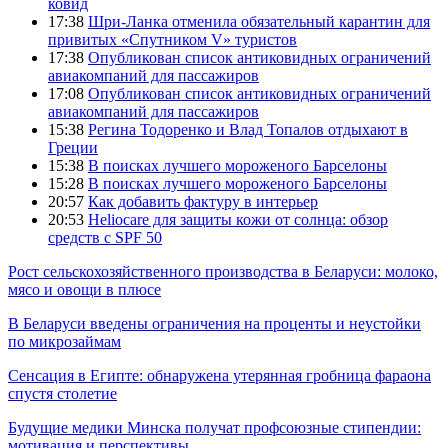
ковид
17:38
Шри-Ланка отменила обязательный карантин для
привитых «Спутником V» туристов
17:38
Опубликован список антиковидных ограничений
авиакомпаний для пассажиров
17:08
Опубликован список антиковидных ограничений
авиакомпаний для пассажиров
15:38
Регина Тодоренко и Влад Топалов отдыхают в
Греции
15:38
В поисках лучшего мороженого Барселоны
15:28
В поисках лучшего мороженого Барселоны
20:57
Как добавить фактуру в интерьер
20:53
Heliocare для защиты кожи от солнца: обзор
средств с SPF 50
Рост сельскохозяйственного производства в Беларуси: молоко,
мясо и овощи в плюсе
В Беларуси введены ограничения на проценты и неустойки
по микрозаймам
Сенсация в Египте: обнаружена утерянная гробница фараона
спустя столетие
Будущие медики Минска получат профсоюзные стипендии:
мотивация и перспективы