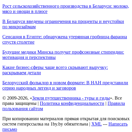
Рост сельскохозяйственного производства в Беларуси: молоко,
мясо и овощи в плюсе
В Беларуси введены ограничения на проценты и неустойки
по микрозаймам
Сенсация в Египте: обнаружена утерянная гробница фараона
спустя столетие
Будущие медики Минска получат профсоюзные стипендии:
мотивация и перспективы
Какие бизнес-сферы чаще всего скрывают выручку:
раскрываем детали
Белорусский фольклор в новом формате: В НАН представили
серию народных легенд и заговоров
© 2009-2026, «
Земля путешественника - туры и гиды
». Все
права защищены |
Политика конфиденциальности
|
Правила
пользования сайтом
При копировании материалов прямая открытая для поисковых
систем гиперссылка на 1by.by обязательна |
XML
---
Написать
письмо