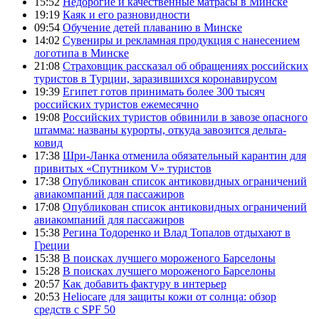
15:52
Недорогие и качественные матрасы в Минске
19:19
Каяк и его разновидности
09:54
Обучение детей плаванию в Минске
14:02
Сувениры и рекламная продукция с нанесением
логотипа в Минске
21:08
Страховщик рассказал об обращениях российских
туристов в Турции, заразившихся коронавирусом
19:39
Египет готов принимать более 300 тысяч
российских туристов ежемесячно
19:08
Российских туристов обвинили в завозе опасного
штамма: названы курорты, откуда завозится дельта-
ковид
17:38
Шри-Ланка отменила обязательный карантин для
привитых «Спутником V» туристов
17:38
Опубликован список антиковидных ограничений
авиакомпаний для пассажиров
17:08
Опубликован список антиковидных ограничений
авиакомпаний для пассажиров
15:38
Регина Тодоренко и Влад Топалов отдыхают в
Греции
15:38
В поисках лучшего мороженого Барселоны
15:28
В поисках лучшего мороженого Барселоны
20:57
Как добавить фактуру в интерьер
20:53
Heliocare для защиты кожи от солнца: обзор
средств с SPF 50