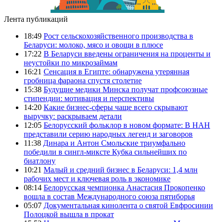
Лента публикаций
18:49
Рост сельскохозяйственного производства в
Беларуси: молоко, мясо и овощи в плюсе
17:22
В Беларуси введены ограничения на проценты и
неустойки по микрозаймам
16:21
Сенсация в Египте: обнаружена утерянная
гробница фараона спустя столетие
15:38
Будущие медики Минска получат профсоюзные
стипендии: мотивация и перспективы
14:20
Какие бизнес-сферы чаще всего скрывают
выручку: раскрываем детали
12:05
Белорусский фольклор в новом формате: В НАН
представили серию народных легенд и заговоров
11:38
Динара и Антон Смольские триумфально
победили в сингл-миксте Кубка сильнейших по
биатлону
10:21
Малый и средний бизнес в Беларуси: 1,4 млн
рабочих мест и ключевая роль в экономике
08:14
Белорусская чемпионка Анастасия Прокопенко
вошла в состав Международного союза пятиборья
05:07
Документальная кинолента о святой Евфросинии
Полоцкой вышла в прокат