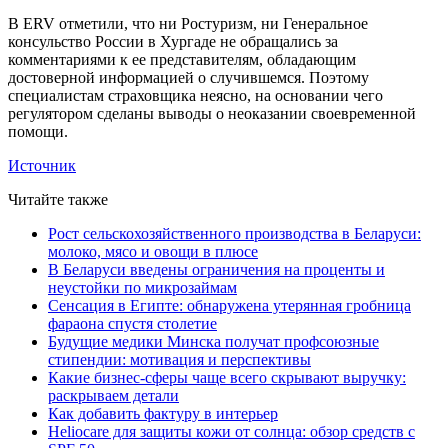
В ERV отметили, что ни Ростуризм, ни Генеральное
консульство России в Хургаде не обращались за
комментариями к ее представителям, обладающим
достоверной информацией о случившемся. Поэтому
специалистам страховщика неясно, на основании чего
регулятором сделаны выводы о неоказании своевременной
помощи.
Источник
Читайте также
Рост сельскохозяйственного производства в Беларуси:
молоко, мясо и овощи в плюсе
В Беларуси введены ограничения на проценты и
неустойки по микрозаймам
Сенсация в Египте: обнаружена утерянная гробница
фараона спустя столетие
Будущие медики Минска получат профсоюзные
стипендии: мотивация и перспективы
Какие бизнес-сферы чаще всего скрывают выручку:
раскрываем детали
Как добавить фактуру в интерьер
Heliocare для защиты кожи от солнца: обзор средств с