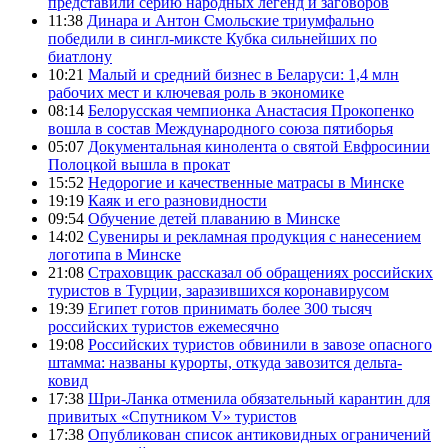
представили серию народных легенд и заговоров
11:38
Динара и Антон Смольские триумфально
победили в сингл-миксте Кубка сильнейших по
биатлону
10:21
Малый и средний бизнес в Беларуси: 1,4 млн
рабочих мест и ключевая роль в экономике
08:14
Белорусская чемпионка Анастасия Прокопенко
вошла в состав Международного союза пятиборья
05:07
Документальная кинолента о святой Евфросинии
Полоцкой вышла в прокат
15:52
Недорогие и качественные матрасы в Минске
19:19
Каяк и его разновидности
09:54
Обучение детей плаванию в Минске
14:02
Сувениры и рекламная продукция с нанесением
логотипа в Минске
21:08
Страховщик рассказал об обращениях российских
туристов в Турции, заразившихся коронавирусом
19:39
Египет готов принимать более 300 тысяч
российских туристов ежемесячно
19:08
Российских туристов обвинили в завозе опасного
штамма: названы курорты, откуда завозится дельта-
ковид
17:38
Шри-Ланка отменила обязательный карантин для
привитых «Спутником V» туристов
17:38
Опубликован список антиковидных ограничений