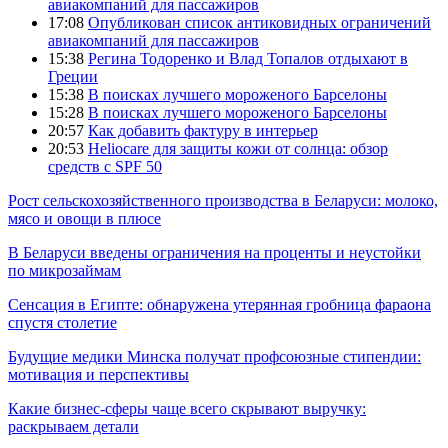
авиакомпаний для пассажиров
17:08
Опубликован список антиковидных ограничений
авиакомпаний для пассажиров
15:38
Регина Тодоренко и Влад Топалов отдыхают в
Греции
15:38
В поисках лучшего мороженого Барселоны
15:28
В поисках лучшего мороженого Барселоны
20:57
Как добавить фактуру в интерьер
20:53
Heliocare для защиты кожи от солнца: обзор
средств с SPF 50
Рост сельскохозяйственного производства в Беларуси: молоко,
мясо и овощи в плюсе
В Беларуси введены ограничения на проценты и неустойки
по микрозаймам
Сенсация в Египте: обнаружена утерянная гробница фараона
спустя столетие
Будущие медики Минска получат профсоюзные стипендии:
мотивация и перспективы
Какие бизнес-сферы чаще всего скрывают выручку:
раскрываем детали