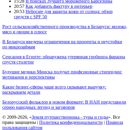
15:28
В поисках лучшего мороженого Барселоны
20:57
Как добавить фактуру в интерьер
20:53
Heliocare для защиты кожи от солнца: обзор
средств с SPF 50
Рост сельскохозяйственного производства в Беларуси: молоко,
мясо и овощи в плюсе
В Беларуси введены ограничения на проценты и неустойки
по микрозаймам
Сенсация в Египте: обнаружена утерянная гробница фараона
спустя столетие
Будущие медики Минска получат профсоюзные стипендии:
мотивация и перспективы
Какие бизнес-сферы чаще всего скрывают выручку:
раскрываем детали
Белорусский фольклор в новом формате: В НАН представили
серию народных легенд и заговоров
© 2009-2026, «
Земля путешественника - туры и гиды
». Все
права защищены |
Политика конфиденциальности
|
Правила
пользования сайтом