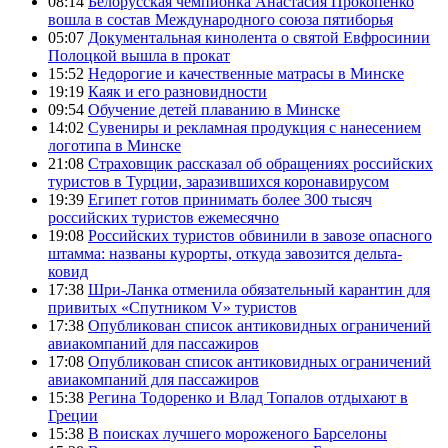
08:14
Белорусская чемпионка Анастасия Прокопенко
вошла в состав Международного союза пятиборья
05:07
Документальная кинолента о святой Евфросинии
Полоцкой вышла в прокат
15:52
Недорогие и качественные матрасы в Минске
19:19
Каяк и его разновидности
09:54
Обучение детей плаванию в Минске
14:02
Сувениры и рекламная продукция с нанесением
логотипа в Минске
21:08
Страховщик рассказал об обращениях российских
туристов в Турции, заразившихся коронавирусом
19:39
Египет готов принимать более 300 тысяч
российских туристов ежемесячно
19:08
Российских туристов обвинили в завозе опасного
штамма: названы курорты, откуда завозится дельта-
ковид
17:38
Шри-Ланка отменила обязательный карантин для
привитых «Спутником V» туристов
17:38
Опубликован список антиковидных ограничений
авиакомпаний для пассажиров
17:08
Опубликован список антиковидных ограничений
авиакомпаний для пассажиров
15:38
Регина Тодоренко и Влад Топалов отдыхают в
Греции
15:38
В поисках лучшего мороженого Барселоны