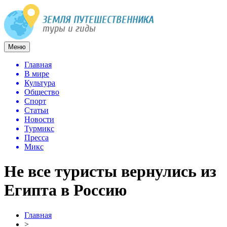
Меню
Главная
В мире
Культура
Общество
Спорт
Статьи
Новости
Турмикс
Пресса
Микс
Не все туристы вернулись из
Египта в Россию
Главная
>