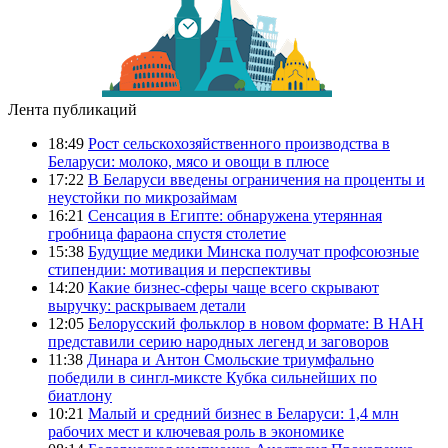
Лента публикаций
18:49
Рост сельскохозяйственного производства в
Беларуси: молоко, мясо и овощи в плюсе
17:22
В Беларуси введены ограничения на проценты и
неустойки по микрозаймам
16:21
Сенсация в Египте: обнаружена утерянная
гробница фараона спустя столетие
15:38
Будущие медики Минска получат профсоюзные
стипендии: мотивация и перспективы
14:20
Какие бизнес-сферы чаще всего скрывают
выручку: раскрываем детали
12:05
Белорусский фольклор в новом формате: В НАН
представили серию народных легенд и заговоров
11:38
Динара и Антон Смольские триумфально
победили в сингл-миксте Кубка сильнейших по
биатлону
10:21
Малый и средний бизнес в Беларуси: 1,4 млн
рабочих мест и ключевая роль в экономике