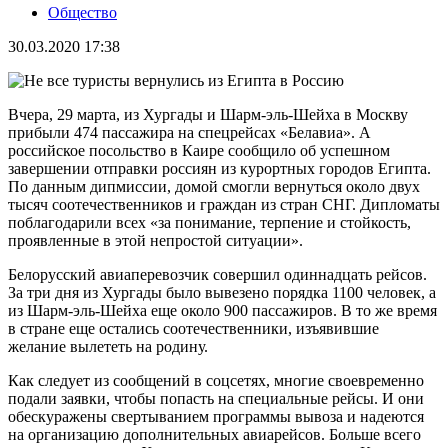
Общество
30.03.2020 17:38
Вчера, 29 марта, из Хургады и Шарм-эль-Шейха в Москву
прибыли 474 пассажира на спецрейсах «Белавиа». А
российское посольство в Каире сообщило об успешном
завершении отправки россиян из курортных городов Египта.
По данным дипмиссии, домой смогли вернуться около двух
тысяч соотечественников и граждан из стран СНГ. Дипломаты
поблагодарили всех «за понимание, терпение и стойкость,
проявленные в этой непростой ситуации».
Белорусский авиаперевозчик совершил одиннадцать рейсов.
За три дня из Хургады было вывезено порядка 1100 человек, а
из Шарм-эль-Шейха еще около 900 пассажиров. В то же время
в стране еще остались соотечественники, изъявившие
желание вылететь на родину.
Как следует из сообщений в соцсетях, многие своевременно
подали заявки, чтобы попасть на специальные рейсы. И они
обескуражены свертыванием программы вывоза и надеются
на организацию дополнительных авиарейсов. Больше всего