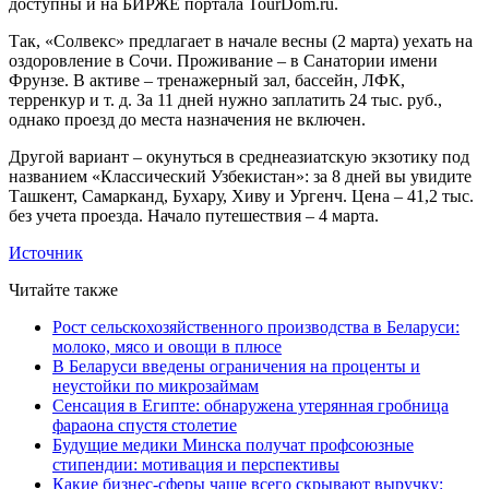
доступны и на БИРЖЕ портала TourDom.ru.
Так, «Солвекс» предлагает в начале весны (2 марта) уехать на
оздоровление в Сочи. Проживание – в Санатории имени
Фрунзе. В активе – тренажерный зал, бассейн, ЛФК,
терренкур и т. д. За 11 дней нужно заплатить 24 тыс. руб.,
однако проезд до места назначения не включен.
Другой вариант – окунуться в среднеазиатскую экзотику под
названием «Классический Узбекистан»: за 8 дней вы увидите
Ташкент, Самарканд, Бухару, Хиву и Ургенч. Цена – 41,2 тыс.
без учета проезда. Начало путешествия – 4 марта.
Источник
Читайте также
Рост сельскохозяйственного производства в Беларуси:
молоко, мясо и овощи в плюсе
В Беларуси введены ограничения на проценты и
неустойки по микрозаймам
Сенсация в Египте: обнаружена утерянная гробница
фараона спустя столетие
Будущие медики Минска получат профсоюзные
стипендии: мотивация и перспективы
Какие бизнес-сферы чаще всего скрывают выручку: