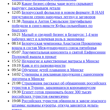
14:20
Какие бизнес-сферы чаще всего скрывают
выручку: раскрываем детали
12:05
Белорусский фольклор в новом формате: В НАН
представили серию народных легенд и заговоров
11:38
Динара и Антон Смольские триумфально
победили в сингл-миксте Кубка сильнейших по
биатлону
10:21
Малый и средний бизнес в Беларуси: 1,4 млн
рабочих мест и ключевая роль в экономике
08:14
Белорусская чемпионка Анастасия Прокопенко
вошла в состав Международного союза пятиборья
05:07
Документальная кинолента о святой Евфросинии
Полоцкой вышла в прокат
15:52
Недорогие и качественные матрасы в Минске
19:19
Каяк и его разновидности
09:54
Обучение детей плаванию в Минске
14:02
Сувениры и рекламная продукция с нанесением
логотипа в Минске
21:08
Страховщик рассказал об обращениях российских
туристов в Турции, заразившихся коронавирусом
19:39
Египет готов принимать более 300 тысяч
российских туристов ежемесячно
19:08
Российских туристов обвинили в завозе опасного
штамма: названы курорты, откуда завозится дельта-
ковид