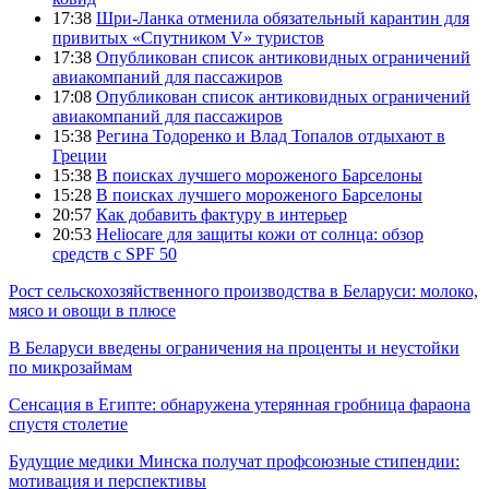
17:38
Шри-Ланка отменила обязательный карантин для
привитых «Спутником V» туристов
17:38
Опубликован список антиковидных ограничений
авиакомпаний для пассажиров
17:08
Опубликован список антиковидных ограничений
авиакомпаний для пассажиров
15:38
Регина Тодоренко и Влад Топалов отдыхают в
Греции
15:38
В поисках лучшего мороженого Барселоны
15:28
В поисках лучшего мороженого Барселоны
20:57
Как добавить фактуру в интерьер
20:53
Heliocare для защиты кожи от солнца: обзор
средств с SPF 50
Рост сельскохозяйственного производства в Беларуси: молоко,
мясо и овощи в плюсе
В Беларуси введены ограничения на проценты и неустойки
по микрозаймам
Сенсация в Египте: обнаружена утерянная гробница фараона
спустя столетие
Будущие медики Минска получат профсоюзные стипендии:
мотивация и перспективы