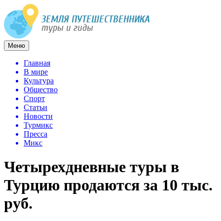
Меню
Главная
В мире
Культура
Общество
Спорт
Статьи
Новости
Турмикс
Пресса
Микс
Четырехдневные туры в
Турцию продаются за 10 тыс.
руб.