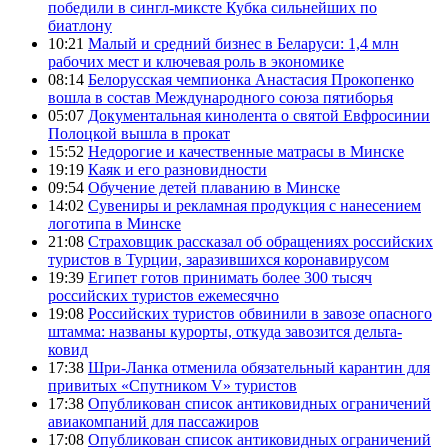
победили в сингл-миксте Кубка сильнейших по
биатлону
10:21
Малый и средний бизнес в Беларуси: 1,4 млн
рабочих мест и ключевая роль в экономике
08:14
Белорусская чемпионка Анастасия Прокопенко
вошла в состав Международного союза пятиборья
05:07
Документальная кинолента о святой Евфросинии
Полоцкой вышла в прокат
15:52
Недорогие и качественные матрасы в Минске
19:19
Каяк и его разновидности
09:54
Обучение детей плаванию в Минске
14:02
Сувениры и рекламная продукция с нанесением
логотипа в Минске
21:08
Страховщик рассказал об обращениях российских
туристов в Турции, заразившихся коронавирусом
19:39
Египет готов принимать более 300 тысяч
российских туристов ежемесячно
19:08
Российских туристов обвинили в завозе опасного
штамма: названы курорты, откуда завозится дельта-
ковид
17:38
Шри-Ланка отменила обязательный карантин для
привитых «Спутником V» туристов
17:38
Опубликован список антиковидных ограничений
авиакомпаний для пассажиров
17:08
Опубликован список антиковидных ограничений