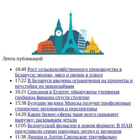
Лента публикаций
18:49
Рост сельскохозяйственного производства в
Беларуси: молоко, мясо и овощи в плюсе
17:22
В Беларуси введены ограничения на проценты и
неустойки по микрозаймам
16:21
Сенсация в Египте: обнаружена утерянная
гробница фараона спустя столетие
15:38
Будущие медики Минска получат профсоюзные
стипендии: мотивация и перспективы
14:20
Какие бизнес-сферы чаще всего скрывают
выручку: раскрываем детали
12:05
Белорусский фольклор в новом формате: В НАН
представили серию народных легенд и заговоров
11:38
Динара и Антон Смольские триумфально