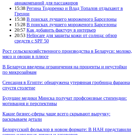
авиакомпаний для пассажиров
15:38
Регина Тодоренко и Влад Топалов отдыхают в
Греции
15:38
В поисках лучшего мороженого Барселоны
15:28
В поисках лучшего мороженого Барселоны
20:57
Как добавить фактуру в интерьер
20:53
Heliocare для защиты кожи от солнца: обзор
средств с SPF 50
Рост сельскохозяйственного производства в Беларуси: молоко,
мясо и овощи в плюсе
В Беларуси введены ограничения на проценты и неустойки
по микрозаймам
Сенсация в Египте: обнаружена утерянная гробница фараона
спустя столетие
Будущие медики Минска получат профсоюзные стипендии:
мотивация и перспективы
Какие бизнес-сферы чаще всего скрывают выручку:
раскрываем детали
Белорусский фольклор в новом формате: В НАН представили
серию народных легенд и заговоров