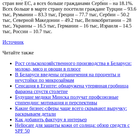
стран вне ЕС, а всех больше гражданами Сербии – на 18.1%.
Всех больше в марте страну посетили граждане Турции – 93.6
тыс, Румынии – 83.3 тыс, Греции – 77.7 тыс, Сербии – 50.2
тыс, Северной Македонии – 49.2 тыс, Великобритании – 28
тыс, Украины – 16.5 тыс, Германии – 16 тыс, Израиля – 14.5
тыс, России – 10.7 тыс.
Источник
Читайте также
Рост сельскохозяйственного производства в Беларуси:
молоко, мясо и овощи в плюсе
В Беларуси введены ограничения на проценты и
неустойки по микрозаймам
Сенсация в Египте: обнаружена утерянная гробница
фараона спустя столетие
Будущие медики Минска получат профсоюзные
стипендии: мотивация и перспективы
Какие бизнес-сферы чаще всего скрывают выручку:
раскрываем детали
Как добавить фактуру в интерьер
Heliocare для защиты кожи от солнца: обзор средств с
SPF 50