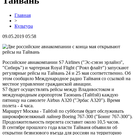
Тайвань
Главная
>
Культура
09.05.2019 05:58
Российские авиакомпании S7 Airlines ("Эс-сэвэн эрлайнз",
"Сибирь") и чартерная Royal Flight ("Роял флайт") запускают
регулярные рейсы на Тайвань 24 и 25 мая соответственно. Об
этом сообщило Международное радио Тайваня со ссылкой на
местное управление гражданской авиации.
S7 будет осуществлять рейсы между Владивостоком и
международным аэропортом Таоюань (Тайбэй) каждую
пятницу на самолете Airbus А320 ("Эрбас А320"). Время
полета - 4 часа.
Маршрут Москва - Тайбэй по субботам будет обслуживать
широкофюзеляжный лайнер Boeing 767-300 ("Боинг 767-300").
Продолжительность перелета составит около 10,5 часов.
В сентябре прошлого года власти Тайваня объявили об
открытии безвизового въезда для россиян на территорию