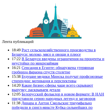
Лента публикаций
18:49
Рост сельскохозяйственного производства в
Беларуси: молоко, мясо и овощи в плюсе
17:22
В Беларуси введены ограничения на проценты и
неустойки по микрозаймам
16:21
Сенсация в Египте: обнаружена утерянная
гробница фараона спустя столетие
15:38
Будущие медики Минска получат профсоюзные
стипендии: мотивация и перспективы
14:20
Какие бизнес-сферы чаще всего скрывают
выручку: раскрываем детали
12:05
Белорусский фольклор в новом формате: В НАН
представили серию народных легенд и заговоров
11:38
Динара и Антон Смольские триумфально
победили в сингл-миксте Кубка сильнейших по