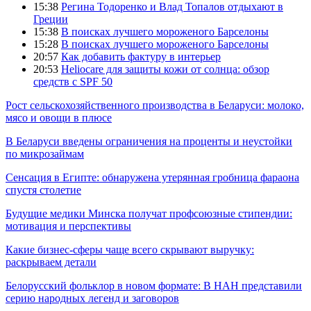
15:38
Регина Тодоренко и Влад Топалов отдыхают в
Греции
15:38
В поисках лучшего мороженого Барселоны
15:28
В поисках лучшего мороженого Барселоны
20:57
Как добавить фактуру в интерьер
20:53
Heliocare для защиты кожи от солнца: обзор
средств с SPF 50
Рост сельскохозяйственного производства в Беларуси: молоко,
мясо и овощи в плюсе
В Беларуси введены ограничения на проценты и неустойки
по микрозаймам
Сенсация в Египте: обнаружена утерянная гробница фараона
спустя столетие
Будущие медики Минска получат профсоюзные стипендии:
мотивация и перспективы
Какие бизнес-сферы чаще всего скрывают выручку:
раскрываем детали
Белорусский фольклор в новом формате: В НАН представили
серию народных легенд и заговоров