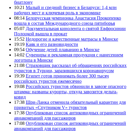
биатлону
10:21
Малый и средний бизнес в Беларуси: 1,4 млн
рабочих мест и ключевая роль в экономике
08:14
Белорусская чемпионка Анастасия Прокопенко
вошла в состав Международного союза пятиборья
05:07
Документальная кинолента о святой Евфросинии
Полоцкой вышла в прокат
15:52
Недорогие и качественные матрасы в Минске
19:19
Каяк и его разновидности
09:54
Обучение детей плаванию в Минске
14:02
Сувениры и рекламная продукция с нанесением
логотипа в Минске
21:08
Страховщик рассказал об обращениях российских
туристов в Турции, заразившихся коронавирусом
19:39
Египет готов принимать более 300 тысяч
российских туристов ежемесячно
19:08
Российских туристов обвинили в завозе опасного
штамма: названы курорты, откуда завозится дельта-
ковид
17:38
Шри-Ланка отменила обязательный карантин для
привитых «Спутником V» туристов
17:38
Опубликован список антиковидных ограничений
авиакомпаний для пассажиров
17:08
Опубликован список антиковидных ограничений
авиакомпаний для пассажиров