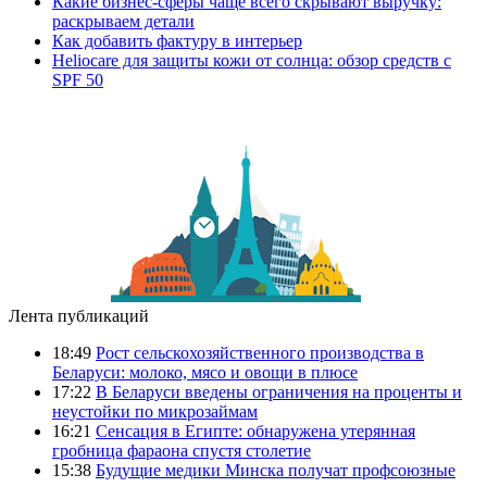
Какие бизнес-сферы чаще всего скрывают выручку:
раскрываем детали
Как добавить фактуру в интерьер
Heliocare для защиты кожи от солнца: обзор средств с
SPF 50
Лента публикаций
18:49
Рост сельскохозяйственного производства в
Беларуси: молоко, мясо и овощи в плюсе
17:22
В Беларуси введены ограничения на проценты и
неустойки по микрозаймам
16:21
Сенсация в Египте: обнаружена утерянная
гробница фараона спустя столетие
15:38
Будущие медики Минска получат профсоюзные