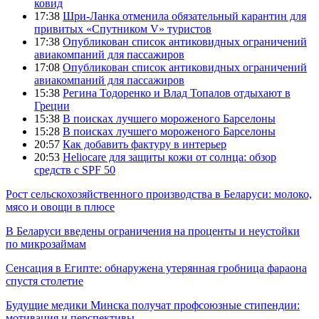
ковид
17:38
Шри-Ланка отменила обязательный карантин для
привитых «Спутником V» туристов
17:38
Опубликован список антиковидных ограничений
авиакомпаний для пассажиров
17:08
Опубликован список антиковидных ограничений
авиакомпаний для пассажиров
15:38
Регина Тодоренко и Влад Топалов отдыхают в
Греции
15:38
В поисках лучшего мороженого Барселоны
15:28
В поисках лучшего мороженого Барселоны
20:57
Как добавить фактуру в интерьер
20:53
Heliocare для защиты кожи от солнца: обзор
средств с SPF 50
Рост сельскохозяйственного производства в Беларуси: молоко,
мясо и овощи в плюсе
В Беларуси введены ограничения на проценты и неустойки
по микрозаймам
Сенсация в Египте: обнаружена утерянная гробница фараона
спустя столетие
Будущие медики Минска получат профсоюзные стипендии:
мотивация и перспективы