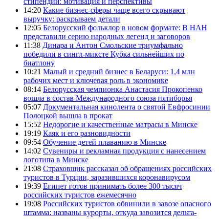
стипендии: мотивация и перспективы
14:20
Какие бизнес-сферы чаще всего скрывают
выручку: раскрываем детали
12:05
Белорусский фольклор в новом формате: В НАН
представили серию народных легенд и заговоров
11:38
Динара и Антон Смольские триумфально
победили в сингл-миксте Кубка сильнейших по
биатлону
10:21
Малый и средний бизнес в Беларуси: 1,4 млн
рабочих мест и ключевая роль в экономике
08:14
Белорусская чемпионка Анастасия Прокопенко
вошла в состав Международного союза пятиборья
05:07
Документальная кинолента о святой Евфросинии
Полоцкой вышла в прокат
15:52
Недорогие и качественные матрасы в Минске
19:19
Каяк и его разновидности
09:54
Обучение детей плаванию в Минске
14:02
Сувениры и рекламная продукция с нанесением
логотипа в Минске
21:08
Страховщик рассказал об обращениях российских
туристов в Турции, заразившихся коронавирусом
19:39
Египет готов принимать более 300 тысяч
российских туристов ежемесячно
19:08
Российских туристов обвинили в завозе опасного
штамма: названы курорты, откуда завозится дельта-