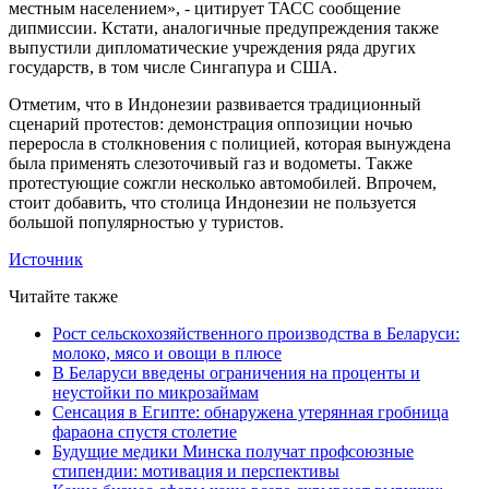
местным населением», - цитирует ТАСС сообщение
дипмиссии. Кстати, аналогичные предупреждения также
выпустили дипломатические учреждения ряда других
государств, в том числе Сингапура и США.
Отметим, что в Индонезии развивается традиционный
сценарий протестов: демонстрация оппозиции ночью
переросла в столкновения с полицией, которая вынуждена
была применять слезоточивый газ и водометы. Также
протестующие сожгли несколько автомобилей. Впрочем,
стоит добавить, что столица Индонезии не пользуется
большой популярностью у туристов.
Источник
Читайте также
Рост сельскохозяйственного производства в Беларуси:
молоко, мясо и овощи в плюсе
В Беларуси введены ограничения на проценты и
неустойки по микрозаймам
Сенсация в Египте: обнаружена утерянная гробница
фараона спустя столетие
Будущие медики Минска получат профсоюзные
стипендии: мотивация и перспективы