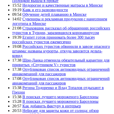
Полоцкой вышла в прокат
15:52
Недорогие и качественные матрасы в Минске
19:19
Каяк и его разновидности
09:54
Обучение детей плаванию в Минске
14:02
Сувениры и рекламная продукция с нанесением
логотипа в Минске
21:08
Страховщик рассказал об обращениях российских
туристов в Турции, заразившихся коронавирусом
19:39
Египет готов принимать более 300 тысяч
российских туристов ежемесячно
19:08
Российских туристов обвинили в завозе опасного
штамма: названы курорты, откуда завозится дельта-
ковид
17:38
Шри-Ланка отменила обязательный карантин для
привитых «Спутником V» туристов
17:38
Опубликован список антиковидных ограничений
авиакомпаний для пассажиров
17:08
Опубликован список антиковидных ограничений
авиакомпаний для пассажиров
15:38
Регина Тодоренко и Влад Топалов отдыхают в
Греции
15:38
В поисках лучшего мороженого Барселоны
15:28
В поисках лучшего мороженого Барселоны
20:57
Как добавить фактуру в интерьер
20:53
Heliocare для защиты кожи от солнца: обзор