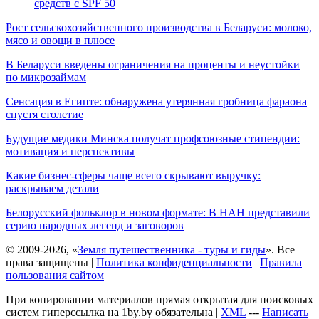
средств с SPF 50
Рост сельскохозяйственного производства в Беларуси: молоко,
мясо и овощи в плюсе
В Беларуси введены ограничения на проценты и неустойки
по микрозаймам
Сенсация в Египте: обнаружена утерянная гробница фараона
спустя столетие
Будущие медики Минска получат профсоюзные стипендии:
мотивация и перспективы
Какие бизнес-сферы чаще всего скрывают выручку:
раскрываем детали
Белорусский фольклор в новом формате: В НАН представили
серию народных легенд и заговоров
© 2009-2026, «
Земля путешественника - туры и гиды
». Все
права защищены |
Политика конфиденциальности
|
Правила
пользования сайтом
При копировании материалов прямая открытая для поисковых
систем гиперссылка на 1by.by обязательна |
XML
---
Написать