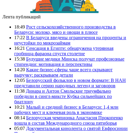
Лента публикаций
18:49
Рост сельскохозяйственного производства в
Беларуси: молоко, мясо и овощи в плюсе
17:22
В Беларуси введены ограничения на проценты и
неустойки по микрозаймам
16:21
Сенсация в Египте: обнаружена утерянная
гробница фараона спустя столетие
15:38
Будущие медики Минска получат профсоюзные
стипендии: мотивация и перспективы
14:20
Какие бизнес-сферы чаще всего скрывают
выручку: раскрываем детали
12:05
Белорусский фольклор в новом формате: В НАН
представили серию народных легенд и заговоров
11:38
Динара и Антон Смольские триумфально
победили в сингл-миксте Кубка сильнейших по
биатлону
10:21
Малый и средний бизнес в Беларуси: 1,4 млн
рабочих мест и ключевая роль в экономике
08:14
Белорусская чемпионка Анастасия Прокопенко
вошла в состав Международного союза пятиборья
05:07
Документальная кинолента о святой Евфросинии