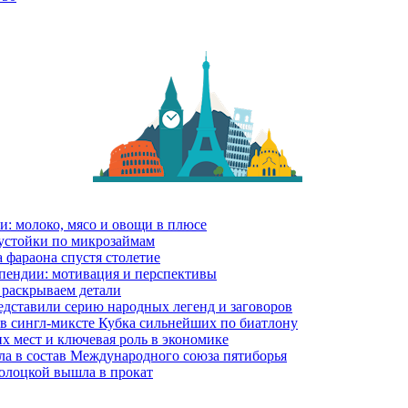
и: молоко, мясо и овощи в плюсе
еустойки по микрозаймам
 фараона спустя столетие
пендии: мотивация и перспективы
 раскрываем детали
дставили серию народных легенд и заговоров
в сингл-миксте Кубка сильнейших по биатлону
их мест и ключевая роль в экономике
ла в состав Международного союза пятиборья
олоцкой вышла в прокат