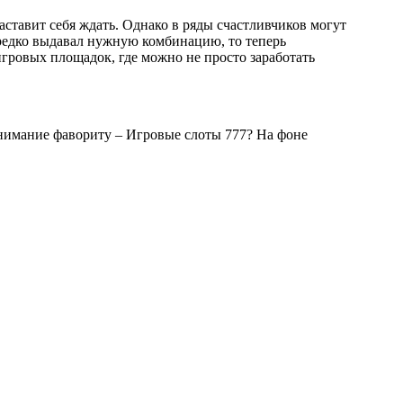
заставит себя ждать. Однако в ряды счастливчиков могут
 редко выдавал нужную комбинацию, то теперь
гровых площадок, где можно не просто заработать
внимание фавориту – Игровые слоты 777? На фоне