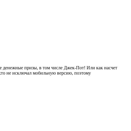
е денежные призы, в том числе Джек-Пот! Или как насчет
икто не исключал мобильную версию, поэтому