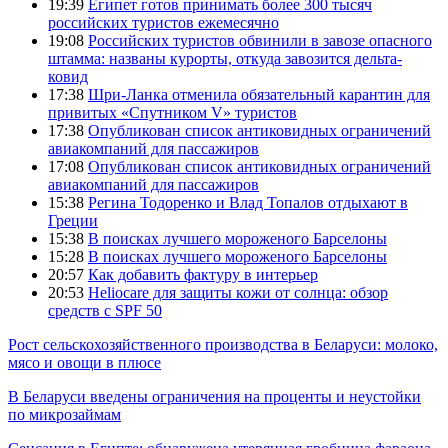
19:39
Египет готов принимать более 300 тысяч
российских туристов ежемесячно
19:08
Российских туристов обвинили в завозе опасного
штамма: названы курорты, откуда завозится дельта-
ковид
17:38
Шри-Ланка отменила обязательный карантин для
привитых «Спутником V» туристов
17:38
Опубликован список антиковидных ограничений
авиакомпаний для пассажиров
17:08
Опубликован список антиковидных ограничений
авиакомпаний для пассажиров
15:38
Регина Тодоренко и Влад Топалов отдыхают в
Греции
15:38
В поисках лучшего мороженого Барселоны
15:28
В поисках лучшего мороженого Барселоны
20:57
Как добавить фактуру в интерьер
20:53
Heliocare для защиты кожи от солнца: обзор
средств с SPF 50
Рост сельскохозяйственного производства в Беларуси: молоко,
мясо и овощи в плюсе
В Беларуси введены ограничения на проценты и неустойки
по микрозаймам