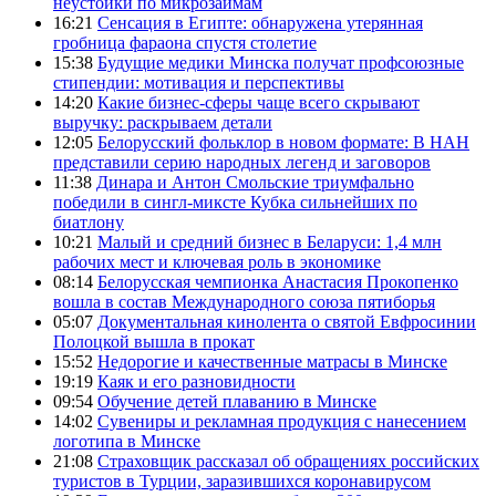
неустойки по микрозаймам
16:21
Сенсация в Египте: обнаружена утерянная
гробница фараона спустя столетие
15:38
Будущие медики Минска получат профсоюзные
стипендии: мотивация и перспективы
14:20
Какие бизнес-сферы чаще всего скрывают
выручку: раскрываем детали
12:05
Белорусский фольклор в новом формате: В НАН
представили серию народных легенд и заговоров
11:38
Динара и Антон Смольские триумфально
победили в сингл-миксте Кубка сильнейших по
биатлону
10:21
Малый и средний бизнес в Беларуси: 1,4 млн
рабочих мест и ключевая роль в экономике
08:14
Белорусская чемпионка Анастасия Прокопенко
вошла в состав Международного союза пятиборья
05:07
Документальная кинолента о святой Евфросинии
Полоцкой вышла в прокат
15:52
Недорогие и качественные матрасы в Минске
19:19
Каяк и его разновидности
09:54
Обучение детей плаванию в Минске
14:02
Сувениры и рекламная продукция с нанесением
логотипа в Минске
21:08
Страховщик рассказал об обращениях российских
туристов в Турции, заразившихся коронавирусом