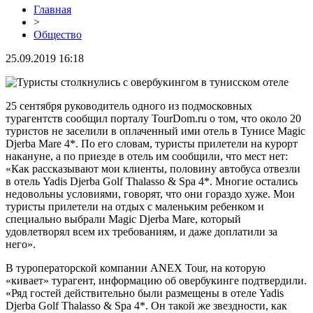
Главная
>
Общество
25.09.2019 16:18
25 сентября руководитель одного из подмосковных
турагентств сообщил порталу TourDom.ru о том, что около 20
туристов не заселили в оплаченный ими отель в Тунисе Magic
Djerba Mare 4*. По его словам, туристы прилетели на курорт
накануне, а по приезде в отель им сообщили, что мест нет:
«Как рассказывают мои клиенты, половину автобуса отвезли
в отель Yadis Djerba Golf Thalasso & Spa 4*. Многие остались
недовольны условиями, говорят, что они гораздо хуже. Мои
туристы прилетели на отдых с маленьким ребенком и
специально выбрали Magic Djerba Mare, который
удовлетворял всем их требованиям, и даже доплатили за
него».
В туроператорской компании ANEX Tour, на которую
«кивает» турагент, информацию об овербукинге подтвердили.
«Ряд гостей действительно были размещены в отеле Yadis
Djerba Golf Thalasso & Spa 4*. Он такой же звездности, как