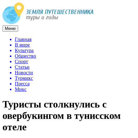
Меню
Главная
В мире
Культура
Общество
Спорт
Статьи
Новости
Турмикс
Пресса
Микс
Туристы столкнулись с
овербукингом в тунисском
отеле