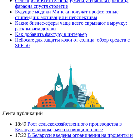
Сенсация в Египте: обнаружена утерянная гробница
фараона спустя столетие
Будущие медики Минска получат профсоюзные
стипендии: мотивация и перспективы
Какие бизнес-сферы чаще всего скрывают выручку:
раскрываем детали
Как добавить фактуру в интерьер
Heliocare для защиты кожи от солнца: обзор средств с
SPF 50
Лента публикаций
18:49
Рост сельскохозяйственного производства в
Беларуси: молоко, мясо и овощи в плюсе
17:22
В Беларуси введены ограничения на проценты и