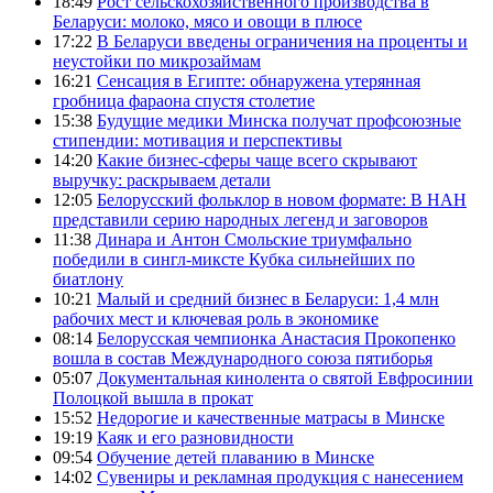
18:49
Рост сельскохозяйственного производства в
Беларуси: молоко, мясо и овощи в плюсе
17:22
В Беларуси введены ограничения на проценты и
неустойки по микрозаймам
16:21
Сенсация в Египте: обнаружена утерянная
гробница фараона спустя столетие
15:38
Будущие медики Минска получат профсоюзные
стипендии: мотивация и перспективы
14:20
Какие бизнес-сферы чаще всего скрывают
выручку: раскрываем детали
12:05
Белорусский фольклор в новом формате: В НАН
представили серию народных легенд и заговоров
11:38
Динара и Антон Смольские триумфально
победили в сингл-миксте Кубка сильнейших по
биатлону
10:21
Малый и средний бизнес в Беларуси: 1,4 млн
рабочих мест и ключевая роль в экономике
08:14
Белорусская чемпионка Анастасия Прокопенко
вошла в состав Международного союза пятиборья
05:07
Документальная кинолента о святой Евфросинии
Полоцкой вышла в прокат
15:52
Недорогие и качественные матрасы в Минске
19:19
Каяк и его разновидности
09:54
Обучение детей плаванию в Минске
14:02
Сувениры и рекламная продукция с нанесением