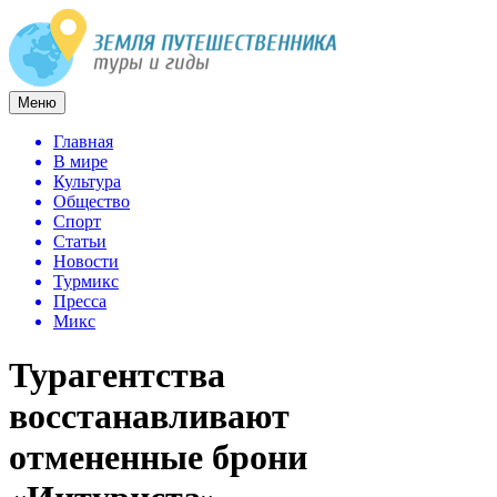
Меню
Главная
В мире
Культура
Общество
Спорт
Статьи
Новости
Турмикс
Пресса
Микс
Турагентства
восстанавливают
отмененные брони