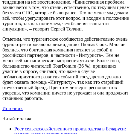
тенденция на их восстановление. «Единственная проблема
заключается в том, что отели, естественно, по текущим ценам
без учета СПО, которые были ранее. Тем не менее мы делаем
всё, чтобы урегулировать этот вопрос, и входим в положение
туристов, так как понимаем, чем были вызваны эти
аннуляции», – говорит Сергей Толчин.
Отметим, что турагентское сообщество действительно очень
бурно отреагировало на ликвидацию Thomas Cook. Многие
боялись, что британская компания потянет за собой и
российской партнеров, в частности «Интуриста». Тем не
менее сейчас панические настроения утихли. Более того,
большинство читателей TourDom.ru (36 %), принявших
участие в опросе, считают, что даже в случае
неблагоприятного развития событий государство должно
будет оказать помощь «Интуристу», так как это старейший
отечественный бренд. При этом четверть респондентов
уверены, что компании ничего не угрожает и она продолжит
стабильно работать.
Источник
Читайте также
Рост сельскохозяйственного производства в Беларуси: