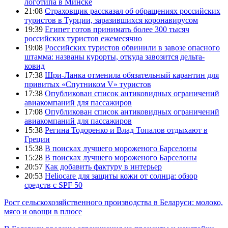
логотипа в Минске
21:08
Страховщик рассказал об обращениях российских
туристов в Турции, заразившихся коронавирусом
19:39
Египет готов принимать более 300 тысяч
российских туристов ежемесячно
19:08
Российских туристов обвинили в завозе опасного
штамма: названы курорты, откуда завозится дельта-
ковид
17:38
Шри-Ланка отменила обязательный карантин для
привитых «Спутником V» туристов
17:38
Опубликован список антиковидных ограничений
авиакомпаний для пассажиров
17:08
Опубликован список антиковидных ограничений
авиакомпаний для пассажиров
15:38
Регина Тодоренко и Влад Топалов отдыхают в
Греции
15:38
В поисках лучшего мороженого Барселоны
15:28
В поисках лучшего мороженого Барселоны
20:57
Как добавить фактуру в интерьер
20:53
Heliocare для защиты кожи от солнца: обзор
средств с SPF 50
Рост сельскохозяйственного производства в Беларуси: молоко,
мясо и овощи в плюсе