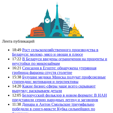
Лента публикаций
18:49
Рост сельскохозяйственного производства в
Беларуси: молоко, мясо и овощи в плюсе
17:22
В Беларуси введены ограничения на проценты и
неустойки по микрозаймам
16:21
Сенсация в Египте: обнаружена утерянная
гробница фараона спустя столетие
15:38
Будущие медики Минска получат профсоюзные
стипендии: мотивация и перспективы
14:20
Какие бизнес-сферы чаще всего скрывают
выручку: раскрываем детали
12:05
Белорусский фольклор в новом формате: В НАН
представили серию народных легенд и заговоров
11:38
Динара и Антон Смольские триумфально
победили в сингл-миксте Кубка сильнейших по