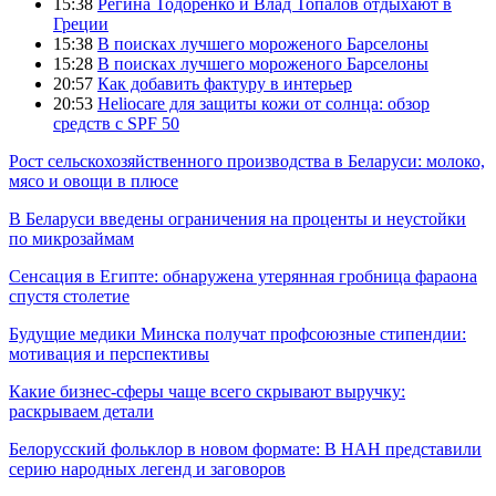
15:38
Регина Тодоренко и Влад Топалов отдыхают в
Греции
15:38
В поисках лучшего мороженого Барселоны
15:28
В поисках лучшего мороженого Барселоны
20:57
Как добавить фактуру в интерьер
20:53
Heliocare для защиты кожи от солнца: обзор
средств с SPF 50
Рост сельскохозяйственного производства в Беларуси: молоко,
мясо и овощи в плюсе
В Беларуси введены ограничения на проценты и неустойки
по микрозаймам
Сенсация в Египте: обнаружена утерянная гробница фараона
спустя столетие
Будущие медики Минска получат профсоюзные стипендии:
мотивация и перспективы
Какие бизнес-сферы чаще всего скрывают выручку:
раскрываем детали
Белорусский фольклор в новом формате: В НАН представили
серию народных легенд и заговоров