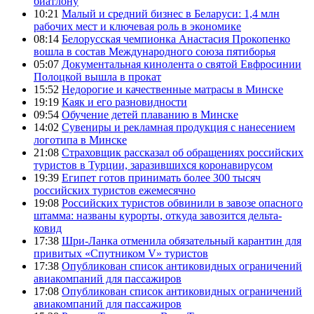
биатлону
10:21
Малый и средний бизнес в Беларуси: 1,4 млн
рабочих мест и ключевая роль в экономике
08:14
Белорусская чемпионка Анастасия Прокопенко
вошла в состав Международного союза пятиборья
05:07
Документальная кинолента о святой Евфросинии
Полоцкой вышла в прокат
15:52
Недорогие и качественные матрасы в Минске
19:19
Каяк и его разновидности
09:54
Обучение детей плаванию в Минске
14:02
Сувениры и рекламная продукция с нанесением
логотипа в Минске
21:08
Страховщик рассказал об обращениях российских
туристов в Турции, заразившихся коронавирусом
19:39
Египет готов принимать более 300 тысяч
российских туристов ежемесячно
19:08
Российских туристов обвинили в завозе опасного
штамма: названы курорты, откуда завозится дельта-
ковид
17:38
Шри-Ланка отменила обязательный карантин для
привитых «Спутником V» туристов
17:38
Опубликован список антиковидных ограничений
авиакомпаний для пассажиров
17:08
Опубликован список антиковидных ограничений
авиакомпаний для пассажиров