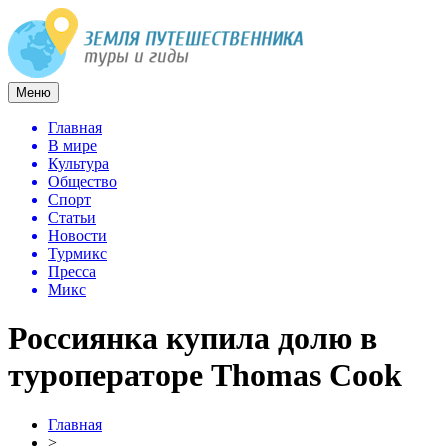
Меню
Главная
В мире
Культура
Общество
Спорт
Статьи
Новости
Турмикс
Пресса
Микс
Россиянка купила долю в
туроператоре Thomas Cook
Главная
>