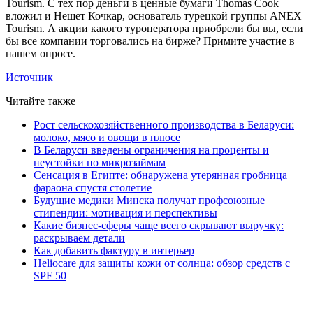
Tourism. С тех пор деньги в ценные бумаги Thomas Cook
вложил и Нешет Кочкар, основатель турецкой группы ANEX
Tourism. А акции какого туроператора приобрели бы вы, если
бы все компании торговались на бирже? Примите участие в
нашем опросе.
Источник
Читайте также
Рост сельскохозяйственного производства в Беларуси:
молоко, мясо и овощи в плюсе
В Беларуси введены ограничения на проценты и
неустойки по микрозаймам
Сенсация в Египте: обнаружена утерянная гробница
фараона спустя столетие
Будущие медики Минска получат профсоюзные
стипендии: мотивация и перспективы
Какие бизнес-сферы чаще всего скрывают выручку:
раскрываем детали
Как добавить фактуру в интерьер
Heliocare для защиты кожи от солнца: обзор средств с
SPF 50