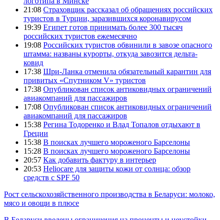
логотипа в Минске
21:08
Страховщик рассказал об обращениях российских
туристов в Турции, заразившихся коронавирусом
19:39
Египет готов принимать более 300 тысяч
российских туристов ежемесячно
19:08
Российских туристов обвинили в завозе опасного
штамма: названы курорты, откуда завозится дельта-
ковид
17:38
Шри-Ланка отменила обязательный карантин для
привитых «Спутником V» туристов
17:38
Опубликован список антиковидных ограничений
авиакомпаний для пассажиров
17:08
Опубликован список антиковидных ограничений
авиакомпаний для пассажиров
15:38
Регина Тодоренко и Влад Топалов отдыхают в
Греции
15:38
В поисках лучшего мороженого Барселоны
15:28
В поисках лучшего мороженого Барселоны
20:57
Как добавить фактуру в интерьер
20:53
Heliocare для защиты кожи от солнца: обзор
средств с SPF 50
Рост сельскохозяйственного производства в Беларуси: молоко,
мясо и овощи в плюсе
В Беларуси введены ограничения на проценты и неустойки