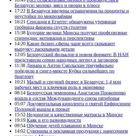
Беларуси: молоко, мясо и овощи в плюсе
17:22
В Беларуси введены ограничения на проценты и
неустойки по микрозаймам
16:21
Сенсация в Египте: обнаружена утерянная
гробница фараона спустя столетие
15:38
Будущие медики Минска получат профсоюзные
стипендии: мотивация и перспективы
14:20
Какие бизнес-сферы чаще всего скрывают
выручку: раскрываем детали
12:05
Белорусский фольклор в новом формате: В НАН
представили серию народных легенд и заговоров
11:38
Динара и Антон Смольские триумфально
победили в сингл-миксте Кубка сильнейших по
биатлону
10:21
Малый и средний бизнес в Беларуси: 1,4 млн
рабочих мест и ключевая роль в экономике
08:14
Белорусская чемпионка Анастасия Прокопенко
вошла в состав Международного союза пятиборья
05:07
Документальная кинолента о святой Евфросинии
Полоцкой вышла в прокат
15:52
Недорогие и качественные матрасы в Минске
19:19
Каяк и его разновидности
09:54
Обучение детей плаванию в Минске
14:02
Сувениры и рекламная продукция с нанесением