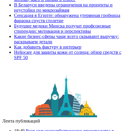
В Беларуси введены ограничения на проценты и
неустойки по микрозаймам
Сенсация в Египте: обнаружена утерянная гробница
фараона спустя столетие
Будущие медики Минска получат профсоюзные
стипендии: мотивация и перспективы
Какие бизнес-сферы чаще всего скрывают выручку:
раскрываем детали
Как добавить фактуру в интерьер
Heliocare для защиты кожи от солнца: обзор средств с
SPF 50
Лента публикаций
18:49
Рост сельскохозяйственного производства в