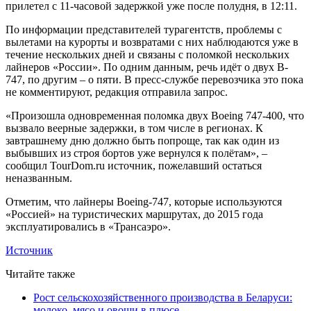
прилетел с 11-часовой задержкой уже после полудня, в 12:11.
По информации представителей турагентств, проблемы с
вылетами на курорты и возвратами с них наблюдаются уже в
течение нескольких дней и связаны с поломкой нескольких
лайнеров «России». По одним данным, речь идёт о двух B-
747, по другим – о пяти. В пресс-службе перевозчика это пока
не комментируют, редакция отправила запрос.
«Произошла одновременная поломка двух Boeing 747-400, что
вызвало веерные задержки, в том числе в регионах. К
завтрашнему дню должно быть попроще, так как один из
выбывших из строя бортов уже вернулся к полётам», –
сообщил TourDom.ru источник, пожелавший остаться
неназванным.
Отметим, что лайнеры Boeing-747, которые используются
«Россией» на туристических маршрутах, до 2015 года
эксплуатировались в «Трансаэро».
Источник
Читайте также
Рост сельскохозяйственного производства в Беларуси:
молоко, мясо и овощи в плюсе