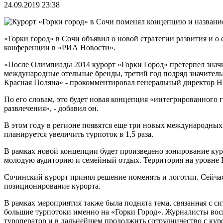
24.09.2019 23:38
«Горки город» в Сочи объявил о новой стратегии развития и о 
конференции в «РИА Новости».
«После Олимпиады 2014 курорт «Горки Город» претерпел значи
международные отельные бренды, третий год подряд значитель
Красная Поляна» - прокомментировал генеральный директор 
По его словам, это будет новая концепция «интегрированного г
развлечения», - добавил он.
В этом году в регионе появятся еще три новых международных о
планируется увеличить турпоток в 1,5 раза.
В рамках новой концепции будет произведено зонирование кур
молодую аудиторию и семейный отдых. Территория на уровне 
Сочинский курорт принял решение поменять и логотип. Сейчас
позиционирование курорта.
В рамках мероприятия также была поднята тема, связанная с 
большие турпотоки именно на «Горки Город». Журналисты вос
туроператор и в дальнейшем продолжить сотрудничество с кур