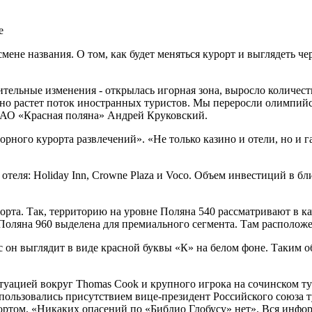
смене названия. О том, как будет меняться курорт и выглядеть че
тельные изменения - открылась игорная зона, выросло количест
но растет поток иностранных туристов. Мы переросли олимпийс
НАО «Красная поляна» Андрей Круковский.
орного курорта развлечений». «Не только казино и отели, но и 
теля: Holiday Inn, Crowne Plaza и Voco. Объем инвестиций в бл
орта. Так, территорию на уровне Поляна 540 рассматривают в 
Поляна 960 выделена для премиального сегмента. Там располож
 он выглядит в виде красной буквы «К» на белом фоне. Таким о
ситуацией вокруг Thomas Cook и крупного игрока на сочинском 
пользовались присутствием вице-президент Российского союза 
ортом. «Никаких опасений по «Библио Глобусу» нет». Вся инфор