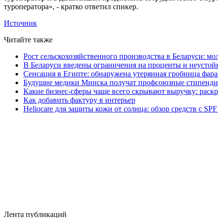
туроператора», - кратко ответил спикер.
Источник
Читайте также
Рост сельскохозяйственного производства в Беларуси: мо
В Беларуси введены ограничения на проценты и неустой
Сенсация в Египте: обнаружена утерянная гробница фара
Будущие медики Минска получат профсоюзные стипенди
Какие бизнес-сферы чаще всего скрывают выручку: раск
Как добавить фактуру в интерьер
Heliocare для защиты кожи от солнца: обзор средств с SPF
Лента публикаций