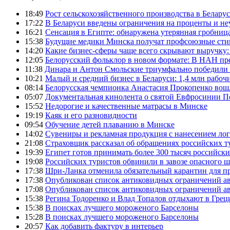
18:49
Рост сельскохозяйственного производства в Беларус
17:22
В Беларуси введены ограничения на проценты и н
16:21
Сенсация в Египте: обнаружена утерянная гробница
15:38
Будущие медики Минска получат профсоюзные сти
14:20
Какие бизнес-сферы чаще всего скрывают выручку:
12:05
Белорусский фольклор в новом формате: В НАН пре
11:38
Динара и Антон Смольские триумфально победили 
10:21
Малый и средний бизнес в Беларуси: 1,4 млн рабоч
08:14
Белорусская чемпионка Анастасия Прокопенко вош
05:07
Документальная кинолента о святой Евфросинии П
15:52
Недорогие и качественные матрасы в Минске
19:19
Каяк и его разновидности
09:54
Обучение детей плаванию в Минске
14:02
Сувениры и рекламная продукция с нанесением ло
21:08
Страховщик рассказал об обращениях российских т
19:39
Египет готов принимать более 300 тысяч российск
19:08
Российских туристов обвинили в завозе опасного шт
17:38
Шри-Ланка отменила обязательный карантин для 
17:38
Опубликован список антиковидных ограничений а
17:08
Опубликован список антиковидных ограничений а
15:38
Регина Тодоренко и Влад Топалов отдыхают в Грец
15:38
В поисках лучшего мороженого Барселоны
15:28
В поисках лучшего мороженого Барселоны
20:57
Как добавить фактуру в интерьер