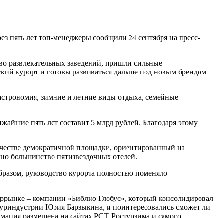
рез пять лет топ-менеджеры сообщили 24 сентября на пресс-
во развлекательных заведений, пришли сильные
кий курорт и готовы развиваться дальше под новым брендом -
гастрономия, зимние и летние виды отдыха, семейные
ижайшие пять лет составит 5 млрд рублей. Благодаря этому
качестве демократичной площадки, ориентированный на
ено большинство пятизвездочных отелей.
бразом, руководство курорта полностью поменяло
туррынке – компании «Библио Глобус», который консолидировал
туриндустрии Юрия Барзыкина, и поинтересовались сможет ли
мация размещена на сайтах РСТ, Ростурзима и самого