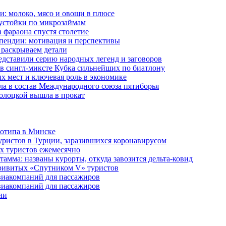
и: молоко, мясо и овощи в плюсе
еустойки по микрозаймам
 фараона спустя столетие
пендии: мотивация и перспективы
 раскрываем детали
дставили серию народных легенд и заговоров
в сингл-миксте Кубка сильнейших по биатлону
их мест и ключевая роль в экономике
ла в состав Международного союза пятиборья
олоцкой вышла в прокат
готипа в Минске
уристов в Турции, заразившихся коронавирусом
их туристов ежемесячно
амма: названы курорты, откуда завозится дельта-ковид
привитых «Спутником V» туристов
виакомпаний для пассажиров
виакомпаний для пассажиров
ии