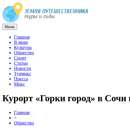
Меню
Главная
В мире
Культура
Общество
Спорт
Статьи
Новости
Турмикс
Пресса
Микс
Курорт «Горки город» в Сочи
Главная
>
Общество