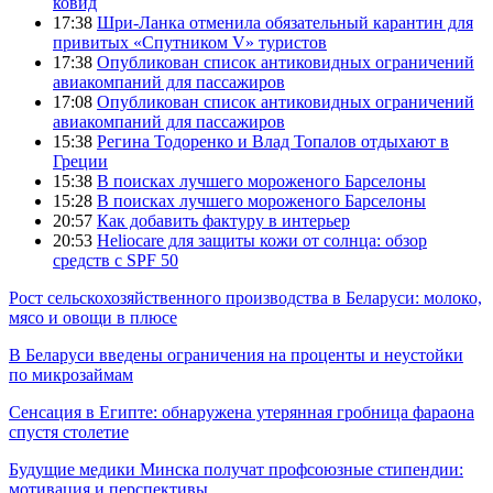
ковид
17:38
Шри-Ланка отменила обязательный карантин для
привитых «Спутником V» туристов
17:38
Опубликован список антиковидных ограничений
авиакомпаний для пассажиров
17:08
Опубликован список антиковидных ограничений
авиакомпаний для пассажиров
15:38
Регина Тодоренко и Влад Топалов отдыхают в
Греции
15:38
В поисках лучшего мороженого Барселоны
15:28
В поисках лучшего мороженого Барселоны
20:57
Как добавить фактуру в интерьер
20:53
Heliocare для защиты кожи от солнца: обзор
средств с SPF 50
Рост сельскохозяйственного производства в Беларуси: молоко,
мясо и овощи в плюсе
В Беларуси введены ограничения на проценты и неустойки
по микрозаймам
Сенсация в Египте: обнаружена утерянная гробница фараона
спустя столетие
Будущие медики Минска получат профсоюзные стипендии:
мотивация и перспективы