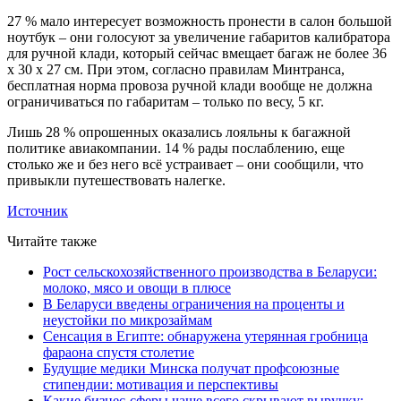
27 % мало интересует возможность пронести в салон большой
ноутбук – они голосуют за увеличение габаритов калибратора
для ручной клади, который сейчас вмещает багаж не более 36
х 30 х 27 см. При этом, согласно правилам Минтранса,
бесплатная норма провоза ручной клади вообще не должна
ограничиваться по габаритам – только по весу, 5 кг.
Лишь 28 % опрошенных оказались лояльны к багажной
политике авиакомпании. 14 % рады послаблению, еще
столько же и без него всё устраивает – они сообщили, что
привыкли путешествовать налегке.
Источник
Читайте также
Рост сельскохозяйственного производства в Беларуси:
молоко, мясо и овощи в плюсе
В Беларуси введены ограничения на проценты и
неустойки по микрозаймам
Сенсация в Египте: обнаружена утерянная гробница
фараона спустя столетие
Будущие медики Минска получат профсоюзные
стипендии: мотивация и перспективы
Какие бизнес-сферы чаще всего скрывают выручку: