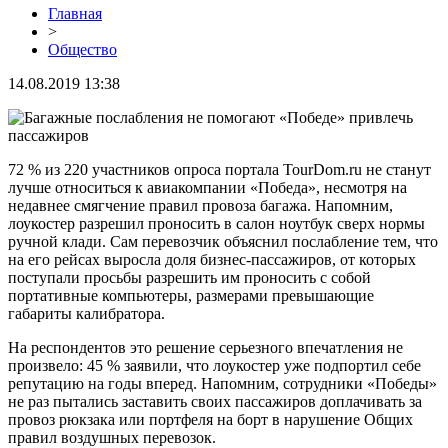
Главная
>
Общество
14.08.2019 13:38
72 % из 220 участников опроса портала TourDom.ru не станут
лучше относиться к авиакомпании «Победа», несмотря на
недавнее смягчение правил провоза багажа. Напомним,
лоукостер разрешил проносить в салон ноутбук сверх нормы
ручной клади. Сам перевозчик объяснил послабление тем, что
на его рейсах выросла доля бизнес-пассажиров, от которых
поступали просьбы разрешить им проносить с собой
портативные компьютеры, размерами превышающие
габариты калибратора.
На респондентов это решение серьезного впечатления не
произвело: 45 % заявили, что лоукостер уже подпортил себе
репутацию на годы вперед. Напомним, сотрудники «Победы»
не раз пытались заставить своих пассажиров доплачивать за
провоз рюкзака или портфеля на борт в нарушение Общих
правил воздушных перевозок.