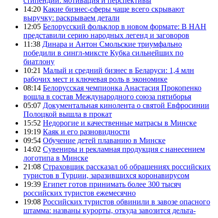
стипендии: мотивация и перспективы
14:20
Какие бизнес-сферы чаще всего скрывают
выручку: раскрываем детали
12:05
Белорусский фольклор в новом формате: В НАН
представили серию народных легенд и заговоров
11:38
Динара и Антон Смольские триумфально
победили в сингл-миксте Кубка сильнейших по
биатлону
10:21
Малый и средний бизнес в Беларуси: 1,4 млн
рабочих мест и ключевая роль в экономике
08:14
Белорусская чемпионка Анастасия Прокопенко
вошла в состав Международного союза пятиборья
05:07
Документальная кинолента о святой Евфросинии
Полоцкой вышла в прокат
15:52
Недорогие и качественные матрасы в Минске
19:19
Каяк и его разновидности
09:54
Обучение детей плаванию в Минске
14:02
Сувениры и рекламная продукция с нанесением
логотипа в Минске
21:08
Страховщик рассказал об обращениях российских
туристов в Турции, заразившихся коронавирусом
19:39
Египет готов принимать более 300 тысяч
российских туристов ежемесячно
19:08
Российских туристов обвинили в завозе опасного
штамма: названы курорты, откуда завозится дельта-