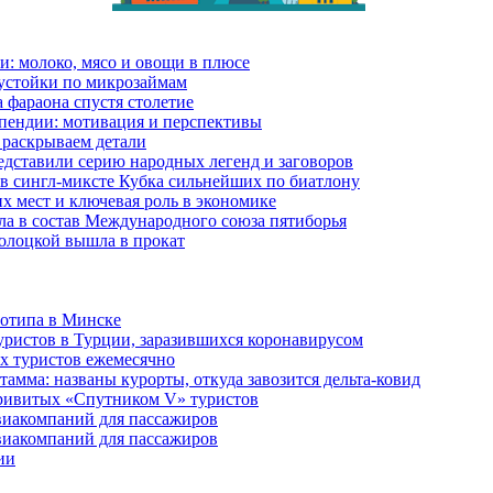
и: молоко, мясо и овощи в плюсе
еустойки по микрозаймам
 фараона спустя столетие
пендии: мотивация и перспективы
 раскрываем детали
дставили серию народных легенд и заговоров
в сингл-миксте Кубка сильнейших по биатлону
их мест и ключевая роль в экономике
ла в состав Международного союза пятиборья
олоцкой вышла в прокат
готипа в Минске
уристов в Турции, заразившихся коронавирусом
их туристов ежемесячно
амма: названы курорты, откуда завозится дельта-ковид
привитых «Спутником V» туристов
виакомпаний для пассажиров
виакомпаний для пассажиров
ии