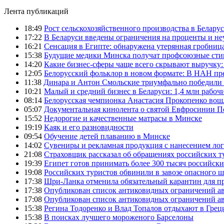
Лента публикаций
18:49
Рост сельскохозяйственного производства в Беларус
17:22
В Беларуси введены ограничения на проценты и н
16:21
Сенсация в Египте: обнаружена утерянная гробница
15:38
Будущие медики Минска получат профсоюзные сти
14:20
Какие бизнес-сферы чаще всего скрывают выручку:
12:05
Белорусский фольклор в новом формате: В НАН пре
11:38
Динара и Антон Смольские триумфально победили 
10:21
Малый и средний бизнес в Беларуси: 1,4 млн рабоч
08:14
Белорусская чемпионка Анастасия Прокопенко вош
05:07
Документальная кинолента о святой Евфросинии П
15:52
Недорогие и качественные матрасы в Минске
19:19
Каяк и его разновидности
09:54
Обучение детей плаванию в Минске
14:02
Сувениры и рекламная продукция с нанесением ло
21:08
Страховщик рассказал об обращениях российских т
19:39
Египет готов принимать более 300 тысяч российск
19:08
Российских туристов обвинили в завозе опасного шт
17:38
Шри-Ланка отменила обязательный карантин для 
17:38
Опубликован список антиковидных ограничений а
17:08
Опубликован список антиковидных ограничений а
15:38
Регина Тодоренко и Влад Топалов отдыхают в Грец
15:38
В поисках лучшего мороженого Барселоны