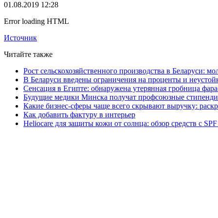
01.08.2019 12:28
Error loading HTML
Источник
Читайте также
Рост сельскохозяйственного производства в Беларуси: мо
В Беларуси введены ограничения на проценты и неустой
Сенсация в Египте: обнаружена утерянная гробница фара
Будущие медики Минска получат профсоюзные стипенди
Какие бизнес-сферы чаще всего скрывают выручку: раск
Как добавить фактуру в интерьер
Heliocare для защиты кожи от солнца: обзор средств с SPF