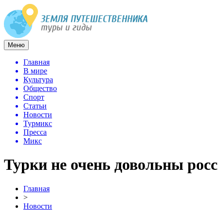
Меню
Главная
В мире
Культура
Общество
Спорт
Статьи
Новости
Турмикс
Пресса
Микс
Турки не очень довольны рос
Главная
>
Новости