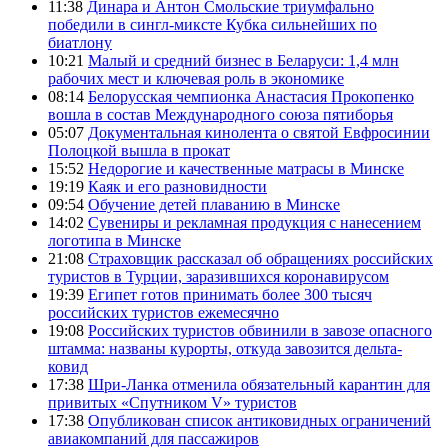
11:38
Динара и Антон Смольские триумфально
победили в сингл-миксте Кубка сильнейших по
биатлону
10:21
Малый и средний бизнес в Беларуси: 1,4 млн
рабочих мест и ключевая роль в экономике
08:14
Белорусская чемпионка Анастасия Прокопенко
вошла в состав Международного союза пятиборья
05:07
Документальная кинолента о святой Евфросинии
Полоцкой вышла в прокат
15:52
Недорогие и качественные матрасы в Минске
19:19
Каяк и его разновидности
09:54
Обучение детей плаванию в Минске
14:02
Сувениры и рекламная продукция с нанесением
логотипа в Минске
21:08
Страховщик рассказал об обращениях российских
туристов в Турции, заразившихся коронавирусом
19:39
Египет готов принимать более 300 тысяч
российских туристов ежемесячно
19:08
Российских туристов обвинили в завозе опасного
штамма: названы курорты, откуда завозится дельта-
ковид
17:38
Шри-Ланка отменила обязательный карантин для
привитых «Спутником V» туристов
17:38
Опубликован список антиковидных ограничений
авиакомпаний для пассажиров