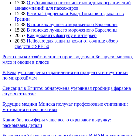
17:08
Опубликован список антиковидных ограничений
авиакомпаний для пассажиров
15:38
Регина Тодоренко и Влад Топалов отдыхают в
Греции
15:38
В поисках лучшего мороженого Барселоны
15:28
В поисках лучшего мороженого Барселоны
20:57
Как добавить фактуру в интерьер
20:53
Heliocare для защиты кожи от солнца: обзор
средств с SPF 50
Рост сельскохозяйственного производства в Беларуси: молоко,
мясо и овощи в плюсе
В Беларуси введены ограничения на проценты и неустойки
по микрозаймам
Сенсация в Египте: обнаружена утерянная гробница фараона
спустя столетие
Будущие медики Минска получат профсоюзные стипендии:
мотивация и перспективы
Какие бизнес-сферы чаще всего скрывают выручку:
раскрываем детали
Белорусский фольклор в новом формате: В НАН представили