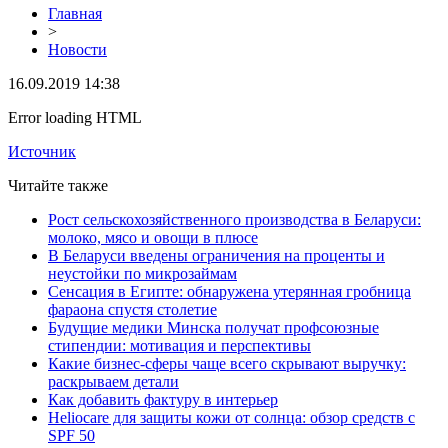
Главная
>
Новости
16.09.2019 14:38
Error loading HTML
Источник
Читайте также
Рост сельскохозяйственного производства в Беларуси:
молоко, мясо и овощи в плюсе
В Беларуси введены ограничения на проценты и
неустойки по микрозаймам
Сенсация в Египте: обнаружена утерянная гробница
фараона спустя столетие
Будущие медики Минска получат профсоюзные
стипендии: мотивация и перспективы
Какие бизнес-сферы чаще всего скрывают выручку:
раскрываем детали
Как добавить фактуру в интерьер
Heliocare для защиты кожи от солнца: обзор средств с
SPF 50